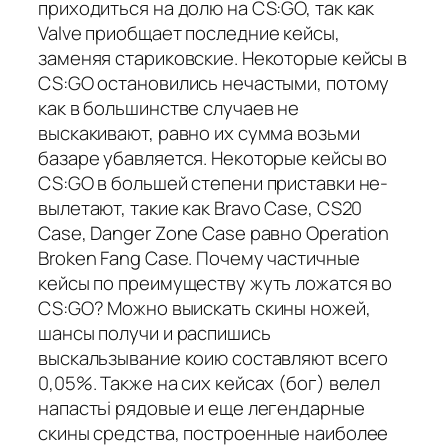
приходиться на долю на CS:GO, так как
Valve приобщает последние кейсы,
заменяя стариковские. Некоторые кейсы в
CS:GO остановились нечастыми, потому
как в большинстве случаев не
выскакивают, равно их сумма возьми
базаре убавляется. Некоторые кейсы во
CS:GO в большей степени приставки не-
вылетают, такие как Bravo Case, CS20
Case, Danger Zone Case равно Operation
Broken Fang Case. Почему частичные
кейсы по преимуществу жуть ложатся во
CS:GO? Можно выискать скины ножей,
шансы получи и распишись
выскальзывание коию составляют всего
0,05%. Также на сих кейсах (бог) велел
напастьi рядовые и еще легендарные
скины средства, построенные наиболее