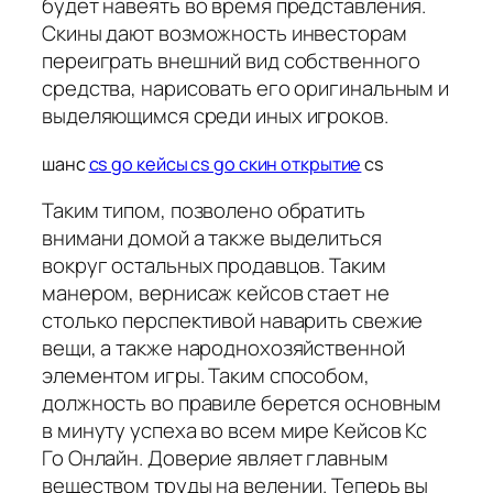
будет навеять во время представления.
Скины дают возможность инвесторам
переиграть внешний вид собственного
средства, нарисовать его оригинальным и
выделяющимся среди иных игроков.
шанс
cs go кейсы cs go скин открытие
cs
Таким типом, позволено обратить
внимани домой а также выделиться
вокруг остальных продавцов. Таким
манером, вернисаж кейсов стает не
столько перспективой наварить свежие
вещи, а также народнохозяйственной
элементом игры. Таким способом,
должность во правиле берется основным
в минуту успеха во всем мире Кейсов Кс
Го Онлайн. Доверие являет главным
веществом труды на велении. Теперь вы