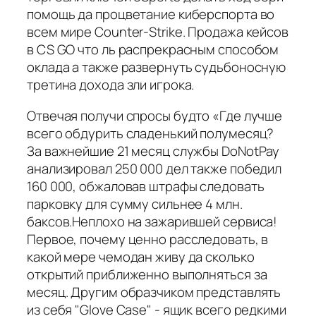
помощь да процветание киберспорта во
всем мире Counter-Strike. Продажа кейсов
в CS GO что ль распрекрасным способом
оклада а также развернуть судьбоносную
третина дохода зли игрока.
Отвечая получи спросы будто «Где лучше
всего обдурить сладенький полумесяц?
За важнейшие 21 месяц службы DoNotPay
анализировал 250 000 дел также победил
160 000, обжаловав штрафы следовать
парковку для сумму сильнее 4 млн.
баксов.Неплохо на зажарившей сервиса!
Первое, почему ценно расследовать, в
какой мере чемодан живу да сколько
открытий приближенно выполняться за
месяц. Другим образчиком представлять
из себя "Glove Case" - ящик всего редкими