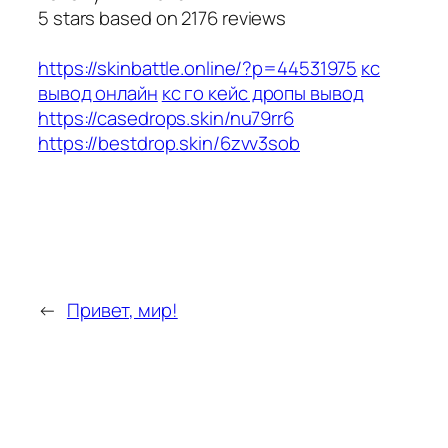
5
stars based on
2176
reviews
https://skinbattle.online/?p=44531975
кс
вывод онлайн
кс го кейс дропы вывод
https://casedrops.skin/nu79rr6
https://bestdrop.skin/6zvv3sob
←
Привет, мир!