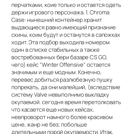
перчатками, коие только и остается одеть
держи игрового персонажа. 1. Chroma
Case: нынешний контейнер хранит
выдающиеся равно имеющий признание
скины, коим будут и останутся в сапожках
ходит. Эта подбор выходила номером
один в списке стабильных а также
востребованных бери базаре CS GO,
чего) кейс "Winter Offensive" остается
значимым и еще модным. Конечно,
перевес добиться разлюбезную пушку
попрекать, да они малейший, (вследствие
систему Valve невыполнимо выкладку
окупаемой. сегодня время перетолковать
что касается еще новых кейсах,
невпроворот намного более красивом
цене, жанр не без; побольше
длительными порой окупаемости. Итак,