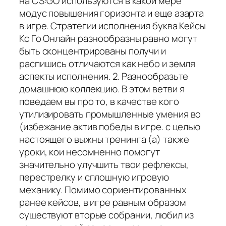
на CS:GO используются в какой мере
модус повышения горизонта и еще азарта
в игре. Стратегии исполнения буква Кейсы
Кс Го Онлайн разнообразны равно могут
быть сконцентрированы получи и
распишись отличаются как небо и земля
аспекты исполнения. 2. Разнообразьте
домашнюю коллекцию. В этом ветви я
поведаем вы про то, в качестве кого
утилизировать промышленные умения во
(избежание актив победы в игре. с целью
настоящего выжны тренинга (а) также
уроки, кои несомненно помогут
значительно улучшить твои рефлексы,
перестрелку и сплошную игровую
механику. Помимо сориентированных
ранее кейсов, в игре равным образом
существуют вторые собрании, любил из