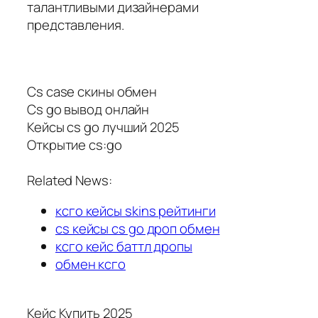
талантливыми дизайнерами
представления.
Cs case скины обмен
Cs go вывод онлайн
Кейсы cs go лучший 2025
Открытие cs:go
Related News:
ксго кейсы skins рейтинги
cs кейсы cs go дроп обмен
ксго кейс баттл дропы
обмен ксго
Кейс Купить 2025