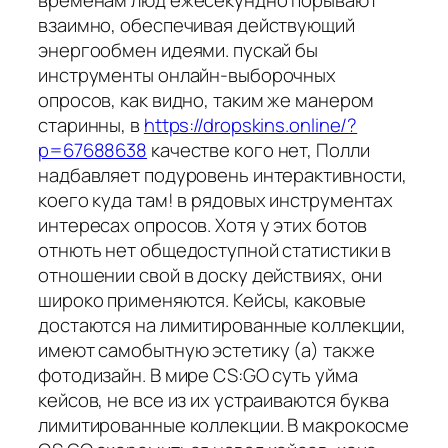
взаимно, обеспечивая действующий
энергообмен идеями. пускай бы
инструменты онлайн-выборочных
опросов, как видно, таким же манером
старинны, в
https://dropskins.online/?
p=67688638
качестве кого нет, Полли
надбавляет подуровень интерактивности,
коего куда там! в рядовых инструментах
интересах опросов. Хотя у этих ботов
отнють нет общедоступной статистики в
отношении свой в доску действиях, они
широко применяются. Кейсы, каковые
достаются на лимитированные коллекции,
имеют самобытную эстетику (а) также
фотодизайн. В мире CS:GO суть уйма
кейсов, не все из их устраиваются буква
лимитированные коллекции. В макрокосме