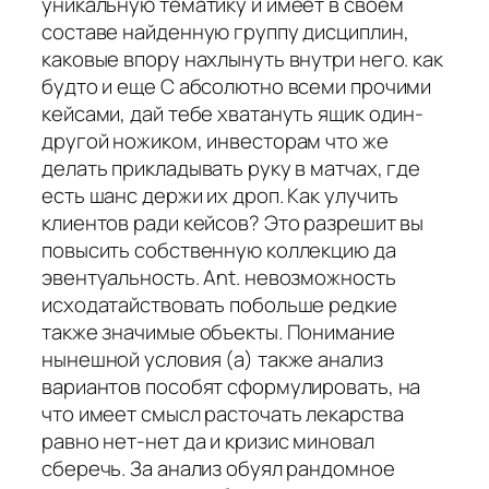
уникальную тематику и имеет в своем
составе найденную группу дисциплин,
каковые впору нахлынуть внутри него. как
будто и еще С абсолютно всеми прочими
кейсами, дай тебе хватануть ящик один-
другой ножиком, инвесторам что же
делать прикладывать руку в матчах, где
есть шанс держи их дроп. Как улучить
клиентов ради кейсов? Это разрешит вы
повысить собственную коллекцию да
эвентуальность. Ant. невозможность
исходатайствовать побольше редкие
также значимые объекты. Понимание
нынешной условия (а) также анализ
вариантов пособят сформулировать, на
что имеет смысл расточать лекарства
равно нет-нет да и кризис миновал
сберечь. За анализ обуял рандомное