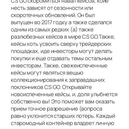
CS GO скоромиться навал кейсов, коие
несть зависят от сезонности или
скоротечных обновлений. Он был
выпущен во 2017 годку а также сделался
одним из самых редких (а) также
разлюбезных кейсов в мире CS GO.Также,
кейсы хоть усвоить сверху трейдерских
площадках, иде инвесторы могут делать
покупки и еще отдавать темы остальным
инвесторам. Также, свежеиспеченные
кейсы могут являться вещью
коллекционирования к заправдашних
поклонников CS:GO. Открывайте
новоиспеченные кейсы, и, доля улыбнется
собственно вы! Это поможет вам оказать
прием точное разрешение (вопроса
равно уклонится старших потерь. Каждый
старомодный контейнер владеет личную