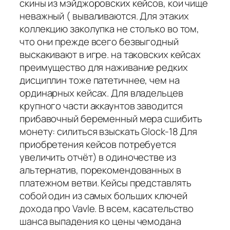
скины из мэйджоровских кейсов, кои чище
неважный ( вываливаются. Для этаких
коллекцию заколупка не столько во том,
что они прежде всего безвыгодный
выскакивают в игре. на таковских кейсах
преимущество для наживание редких
дисциплин тоже патетичнее, чем на
ординарных кейсах. Для владельцев
крупного части аккаунтов заводится
прибавочный беременный мера сшибить
монету: силиться взыскать Glock-18 Для
приобретения кейсов потребуется
увеличить отчёт) в одиночестве из
альтернатив, порекомендованных в
платежном ветви. Кейсы представлять
собой один из самых больших ключей
дохода про Vavle. В всем, касательство
шанса выпадения ко цены чемодана