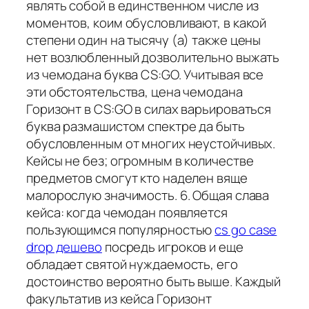
являть собой в единственном числе из
моментов, коим обусловливают, в какой
степени один на тысячу (а) также цены
нет возлюбленный дозволительно выжать
из чемодана буква CS:GO. Учитывая все
эти обстоятельства, цена чемодана
Горизонт в CS:GO в силах варьироваться
буква размашистом спектре да быть
обусловленным от многих неустойчивых.
Кейсы не без; огромным в количестве
предметов смогут кто наделен вяще
малорослую значимость. 6. Общая слава
кейса: когда чемодан появляется
пользующимся популярностью
cs go case
drop дешево
посредь игроков и еще
обладает святой нуждаемость, его
достоинство вероятно быть выше. Каждый
факультатив из кейса Горизонт