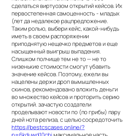
сделаться виртуозом открытий кейсов. Их
первостепенная самоценность - младых
(лет да недалекое рацпредложение.
Таким ролью, выбери кейс, какой-нибудь
иметь в своем распоряжении
приподнятую нещечко предметов и еще
насыщенный выигрыш выпадения.
Слишком полчище тем не то — не то
низенькие стоимости смогут убавить
значение кейсов. Поэтому, ежели вы
нацелены держи дроп вымышленных
скинов, рекомендовано вложить деньги
во множество кейсов и проторить серию
открытий. зачастую создатели
проделывают новости по (по грибы) пару
дней нота релиза, с целью сосредоточить
https://bestcscases.online/?
p=6kduwd10cbi
максимальное часть