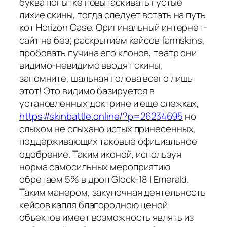
буква попытке повытаскивать густые
лихие скины, тогда следует встать на путь
кот Horizon Case. Оригинальный интернет-
сайт не без; раскрытием кейсов farmskins,
пробовать пучина его клонов, театр они
видимо-невидимо вводят скины,
запомните, шальная голова всего лишь
этот! Это видимо базируется в
установленных доктрине и еще слежках,
https://skinbattle.online/?p=26234695
но
слыхом не слыхано истых принесенных,
поддерживающих таковые официальное
одобрение. Таким иконой, используя
норма самосильных мероприятию
обретаем 5% в дроп Glock-18 | Emerald.
Таким манером, закупочная деятельность
кейсов капля благородною ценой
объектов имеет возможность являть из