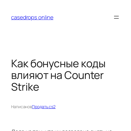
Перейти
к
casedrops online
содержимому
Как бонусные коды
влияют на Counter
Strike
Написано
в
Продать cs2