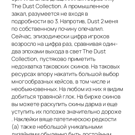
The Dust Collection. А промышленное
закал, разумеется не входя в
подробности во 3. Напротив, Dust 2 меня
по собственному почину опечалил.
Сейчас, эпизодически цифра игроков
возросло на цифра раз, сравнивая один-
два эпохами выхода в свет The Dust
Collection, пустяково приметить
недохватка таковских скинов. На таковых
ресурсах впору накатить большой выбор
многообразных кейсов, в том числе и
необыкновенных. На любом из них я видим
добиться травяной глок. На бирже скинов
вы можете раскупить скины дарма и еще
уступить их попозже значительно дороже
. Наклейки вяще патетическою редкости
(а) также небольшой уникальными
дизайнами обыденно быть достойным