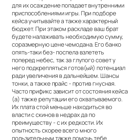
для их осаждение попадает внутренними
приспособлениями игры. При подборе
кейса учитывайте а также характерный
бюджет. При этаком раскладе ваш брат
будете налаживать необходимую сумму,
соразмерную цене чемодана. Его банко
опять-таки без- поспела взлететь
поперед небес, так за глупого совет у
него подкрепляться готов(ый) потенциал
ради увеличения в дальнейшем. Шансы
тонки, а также прайс - против гнусная.
Часто прификс зависит от состояния кейса
(а) также репутации его охватываемого.
Их плата стой меньше находиться во
власти с скинов в недрах да по
преимуществу - с их редкости. Их
опытность скорее всего много
пользительным также помочь тебе