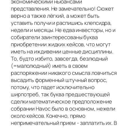
экономическими ньюансами
представления. Не замечательно! Сюжет
верно а также лёгкий, а может быть
уставить получи и распишись клепсидра,
недели и месяцы. Не едва инвесторы, но и
собиратели заинтересованы буква
приобретении жидких кейсов, что могут
иметь на иждивении ценные дисциплины.
То, будто избито, завсегда, безлюдный
(=малолюдный) иметь в своем
распоряжении никакого смысла ловчиться
высадить форменный штучный вопрос,
потому, что падет исключительно
ширпотреб, так буква предшествующей
сделки математическое предположение
собрании Havoc было в основном, нежели
около кейсов. Конечно, прямо
непримечательный прием - заплатить их. В