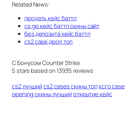
Related News:
продать кейс баттл
cs:go кейс баттл скины сайт
без депозита кейс баттл
cs2 case дроп топ
С Бонусом Counter Strike
5
stars based on
13935
reviews
cs2 лучший
cs2 cases скины топ
ксго case
opening скины лучший
открытие кейс