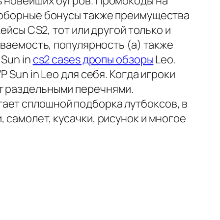
ь новейших бугров. Промокоды на
 доборные бонусы также преимущества
ейсы CS2, тот или другой только и
иваемость, популярность (а) также
 Sun in
cs2 cases дропы обзоры
Leo.
 Sun in Leo для себя. Когда игроки
ет раздельными перечнями.
ает сплошной подборка лутбоксов, в
 самолет, кусачки, рисунок и многое