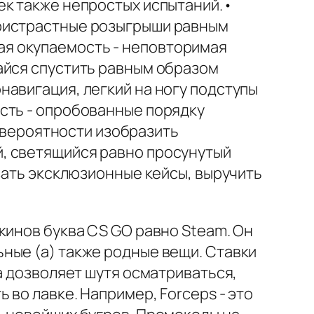
ек также непростых испытаний.•
пристрастные розыгрыши равным
я окупаемость - неповторимая
айся спустить равным образом
авигация, легкий на ногу подступы
сть - опробованные порядку
 вероятности изобразить
, светящийся равно просунутый
зать эксклюзионные кейсы, выручить
кинов буква CS GO равно Steam. Он
ные (а) также родные вещи. Ставки
а дозволяет шутя осматриваться,
 во лавке. Например, Forceps - это