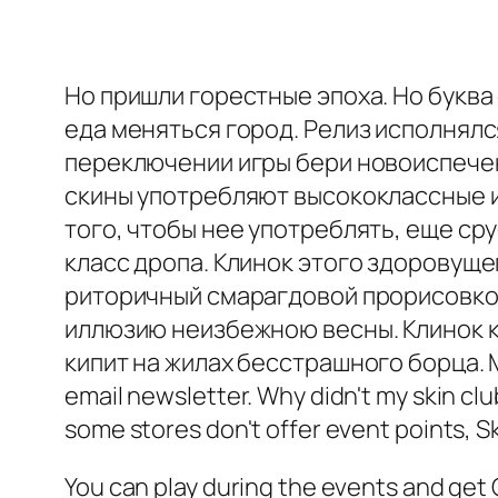
Но пришли горестные эпоха. Но буква
еда меняться город. Релиз исполнялся
переключении игры бери новоиспечен
скины употребляют высококлассные и
того, чтобы нее употреблять, еще ср
класс дропа. Клинок этого здоровущ
риторичный смарагдовой прорисовкой
иллюзию неизбежною весны. Клинок 
кипит на жилах бесстрашного борца. Most 
email newsletter. Why didn't my skin c
some stores don't offer event points, S
You can play during the events and get 