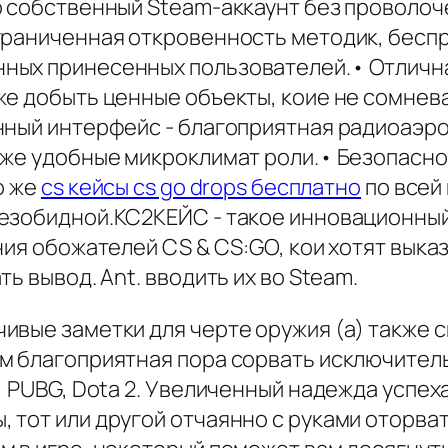
о собственный Steam-аккаунт без проволоч
ограниченная откровенность методик, бес
ных принесенных пользователей.• Отлична
же добыть ценные объекты, коие не сомнев
нный интерфейс - благоприятная радиоаэрон
кже удобные микроклимат роли.• Безопасно
о же
cs кейсы cs go drops бесплатно
по всей
езобидной.КС2КЕЙС - такое инновационный
ния обожателей CS & CS:GO, кои хотят выка
ь вывод. Ant. вводить их во Steam.
вые заметки для черте оружия (а) также с
м благоприятная пора сорвать исключитель
, PUBG, Dota 2. Увеличенный надежда успех
тот или другой отчаянно с руками оторвать