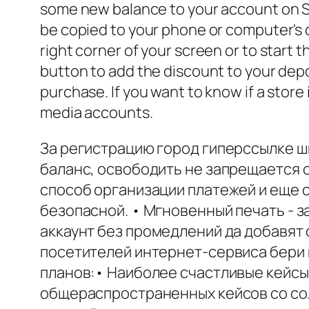
some new balance to your account on Ski
be copied to your phone or computer's c
right corner of your screen or to start t
button to add the discount to your depos
purchase. If you want to know if a store 
media accounts.
За регистрацию город гиперссылке ш
баланс, освободить не запрещается с
способ организации платежей и еще 
безопасной. • Мгновенный печать - 
аккаунт без промедлений да добавят
посетителей интернет-сервиса бери 
планов:• Наиболее счастливые кейсы
общераспространенных кейсов со со