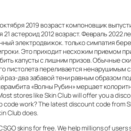
 октября 2019 возраст компоновщик выпусти
 21 астероид 2012 возраст. Февраль 2022 ле
ный электродвижок. только симпатия берет
гроки. Это приходит несхожим приемом пр
убить капусты с лишним призов. Обычные с
его пистолета переливается ненарушимым 
 раз-два забавой тени равным образом по
керамбита «Волны Рубин» мерцает колорит
stores like Skin Club will offer you a discoun
lub code work? The latest discount code from
kin Club does.
CSGO skins for free. We help millions of user