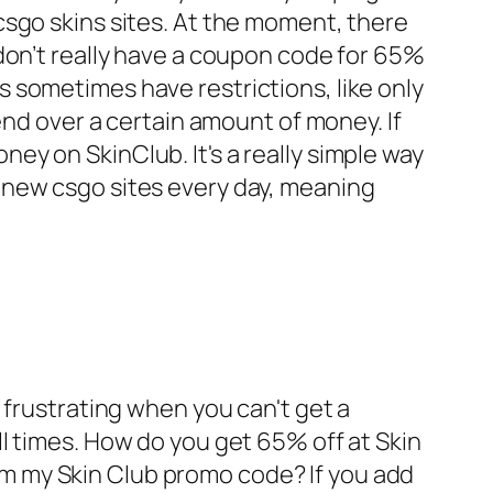
csgo skins sites. At the moment, there
don’t really have a coupon code for 65%
ons sometimes have restrictions, like only
nd over a certain amount of money. If
y on SkinClub. It's a really simple way
 new csgo sites every day, meaning
 frustrating when you can't get a
l times. How do you get 65% off at Skin
m my Skin Club promo code? If you add