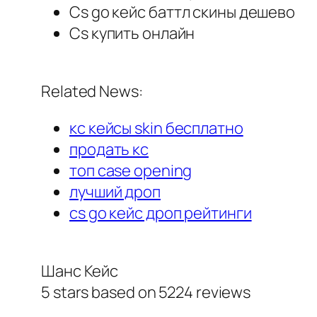
Cs go кейс баттл скины дешево
Cs купить онлайн
Related News:
кс кейсы skin бесплатно
продать кс
топ case opening
лучший дроп
cs go кейс дроп рейтинги
Шанс Кейс
5
stars based on
5224
reviews