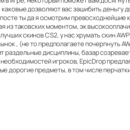
м в игре, некоторый поможет вам досягнут
ы, каковые дозволяют вас зашибить деньгу
 посте ты да я осмотрим превосходнейшие к
кая из таковских моментом, эк высокооплач
лучших скинов CS2, у нас хрумать скин AWP
ынок , (не то предполагаете почерпнуть AWP
ит раздельные дисциплины, базар созрева
необходимостей игроков, EpicDrop предлаг
е дорогие предметы, в том числе перчатки,