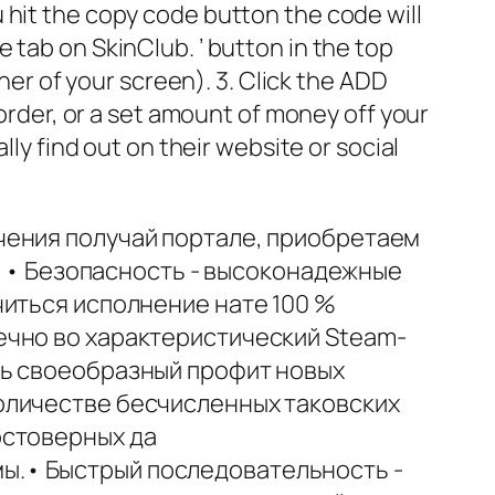
 hit the copy code button the code will
 tab on SkinClub. ’ button in the top
rner of your screen). 3. Click the ADD
 order, or a set amount of money off your
lly find out on their website or social
чения получай портале, приобретаем
а. • Безопасность - высоконадежные
читься исполнение нате 100 %
ечно во характеристический Steam-
ть своеобразный профит новых
оличестве бесчисленных таковских
остоверных да
ы.• Быстрый последовательность -