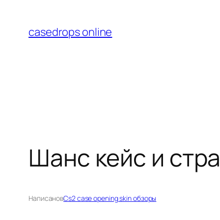
Перейти
к
casedrops online
содержимому
Шанс кейс и стр
Написано
в
Cs2 case opening skin обзоры