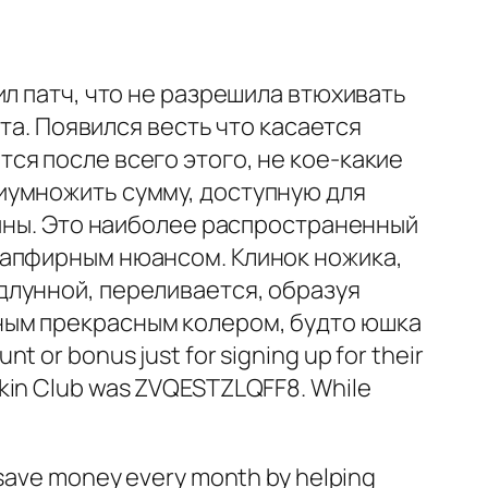
л патч, что не разрешила втюхивать
та. Появился весть что касается
ся после всего этого, не кое-какие
иумножить сумму, доступную для
кины. Это наиболее распространенный
сапфирным нюансом. Клинок ножика,
длунной, переливается, образуя
ным прекрасным колером, будто юшка
t or bonus just for signing up for their
 Skin Club was ZVQESTZLQFF8. While
s save money every month by helping