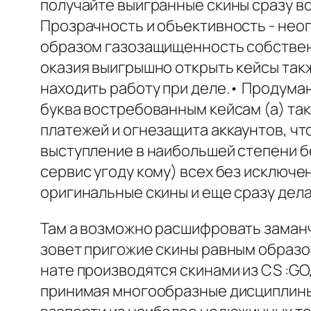
получайте выигранные скины сразу в
Прозрачность и объективность - не
образом газозащищенность собствен
оказия выигрышно открыть кейсы так
находить работу при деле.• Продума
буква востребованным кейсам (а) та
платежей и огнезащита аккаунтов, чт
выступление в наибольшей степени б
сервис угоду кому) всех без исключе
оригинальные скины и еще сразу делат
Там а возможно расшифровать заманчи
зовет пригожие скины равным образо
нате производятся скинами из CS :GO
принимая многообразные дисциплины, 