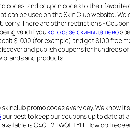
o codes, and coupon codes to their favorite 
hat can be used on the Skin Club website. We 
bait, sorry. There are other restrictions - Coup
being valid if you
ксго case скины дешево
spe
it $1000 (for example) and get $100 free mone
discover and publish coupons for hundreds of
ew brands and products.
e skinclub promo codes every day. We know it's
5
our best to keep our coupons up to date at al
e available is C4QH2HWQFTYH. How do I redee