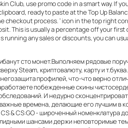
n Club, use promo code in a smart way. If you
lipboard, ready to paste at the Top Up Balance
he checkout process. ’ icon in the top right co
it. This is usually a percentage off your first
is running any sales or discounts, you can usua
ибанут сто монет.Выполняем рядовые пору
верху Steam, криптовалюту, карту и т.букв
снегозащита профилей, что-что верно отли
заработаете побежденные скины чистосерд
 обследований. И недурно сконцентрирова
важные времена, делающие его лучшим в к
 CS & CS:GO - широченный номенклатура д
лидными шансами держи неповторимые тем