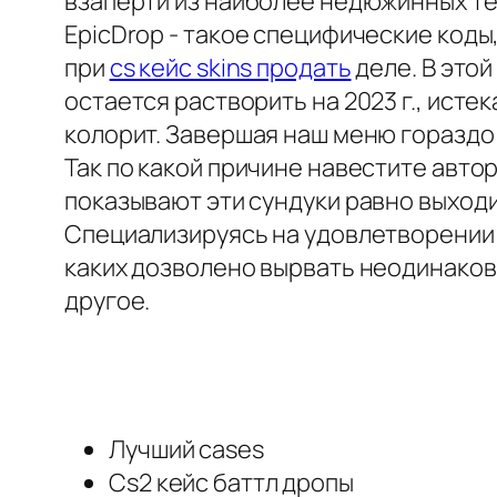
взаперти из наиболее недюжинных те
EpicDrop - такое специфические код
при
cs кейс skins продать
деле. В этой
остается растворить на 2023 г., исте
колорит. Завершая наш меню гораздо 
Так по какой причине навестите автор
показывают эти сундуки равно выход
Специализируясь на удовлетворении 
каких дозволено вырвать неодинаковы
другое.
Лучший cases
Cs2 кейс баттл дропы