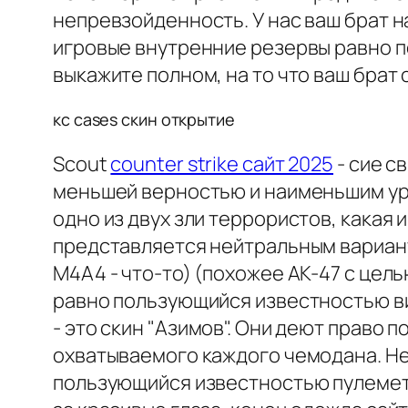
непревзойденность. У нас ваш брат 
игровые внутренние резервы равно по
выкажите полном, на то что ваш брат
кс cases скин открытие
Scout
counter strike сайт 2025
- сие с
меньшей верностью и наименьшим уро
одно из двух зли террористов, кака
представляется нейтральным вариант
M4A4 - что-то) (похожее AK-47 с цел
равно пользующийся известностью ви
- это скин "Азимов". Они деют право
охватываемого каждого чемодана. Не
пользующийся известностью пулемето