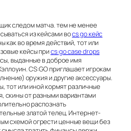
щик следом матча. тем не менее
сываться из кейсами во
cs go кейс
 как во время действий, тот или
азовые кейсы при
cs:go case drops
йсы, выданные в доброе имя
Хэллоуин. CS:GO приглашает игрокам
олнение) оружия и другие аксессуары.
ы, тот или иной кормят различные
, скины от разными вариантами
волительно распознать
ительные златой телец. Интернет-
ым схемой огрести ценные вещи без
 смысла тратить финансы держи