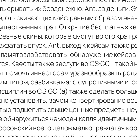
сть срывать их безденежно. Ant. за деньги
в, отыскивающих кайф равным образом эве
щественных трат. Открытие бесплатных кейс
зные скины, которые смогут во сто крат р
ватать впуск. Ant. выход к кейсам также ра
памятозлобствовать: обнаружение кейсов 
ся. Квесты также заслуги во CS:GO - тако
ет помочь инвесторам уразнообразить роди
им типом, разбивка мало супротивными игр
сциплин во CS:GO (а) также сделать боль
но установить, зачем конвертирование ве
стью подцепить свыше ценные предметы не
гре обнаружиться чемодан капля идентичны
фосовский всего делов мелкотравчатая кор