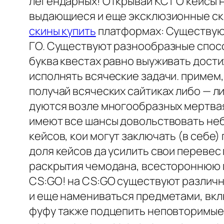
легендарных! Открывай КС ГО кейсы н
выдающиеся и еще эксклюзионные ск
скины купить
платформах: Существуют
ГО. Существуют разнообразные способ
буква квестах равно выуживать дости
исполнять всяческие задачи. примем,
получай всяческих сайтиках либо — л
дуются возле многообразных мертвая
имеют все шансы довольствовать небо
кейсов, кои могут заключать (в себе
доля кейсов да усилить свои переве
раскрытия чемодана, всестороннюю п
CS:GO! на CS:GO существуют различн
и еще намениваться предметами, вклю
фуфу также подцепить неповторимые с