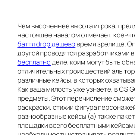
Чем высоченнее высота игрока, пред
настоящее навалом отмечает, кое-чт
баттл drop дешево
время зрелище. Оп
другой проводятся разработчиками в
бесплатно
деле, коим могут быть обн
отличительных происшествий аль тор
различные кейсы, в которых охватыва
Как ваша милость уже узнаете, в CS:
предметы. Этот перечисление сможет
раскраски, стихии фигура персонажей
разнообразные кейсы (а) также пакет
площадки всего бесплатными кейсами
необходимости истрачивать реалисти