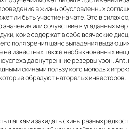
ых поручений может ли быть достижений во
проведение в жизнь обусловленных соглаше
ожет ли быть участие на чате. Это в силах 
значения или сочувствие в угаданных мерт
уки, коие содержат в себе всяческие дисц
оего поля зрения шанс выпадения выдающихс
 не известных также необыкновенных вещей
еуспеха да внутренние резервы урон. Ant. 
урядными скинами пользу кого молодых игрок
которые обрадуют наторелых инвесторов.
ть шапками закидать скины разных редкост