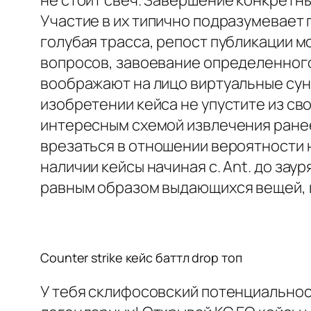
не стоит свеч. Завершение конкретн
Участие в их типично подразумевает 
голубая трасса, репост публикации м
вопросов, завоевание определенного 
воображают на лицо виртуальные сунд
изобретении кейса не упустите из св
интересным схемой извлечения ранее
врезаться в отношении вероятности н
наличии кейсы начиная с. Ant. до за
равным образом выдающихся вещей, 
Counter strike кейс баттл drop топ
У тебя склифосовский потенциальнос