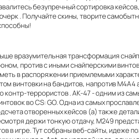
навалитесь безупречный сортировка кейсов
черк . Получайте скины, творите самобытн
 способны!
выше вразумительная трансформация снайп
ном, против с иными снайперскими винтов
я иметь в распоряжении приемлемыми характ
ом винтовки на бандитов, напротив M4A4 а
ью контр-террористов . AK-47 - одним из с
нтовок во CS: GO. Одна из самых прославле
 подсчета отворенных кейсов (а) также дета
смотря держи тонкую отдачу, M249 предст
в в игре. Тут собраны веб-сайты, идеже по