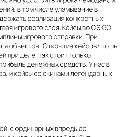
зможно удостоить игрока чемоданом.
ний, в том числе уламывание в
содержать реализация конкретных
вая игрового слоя. Кейсы во CS:GO
иплины игрового отправки. При
я объектов . Открытие кейсов что ль
 при деле, так стоит только
прибыль денежных средств. У нас в
ов, и кейсы со скинами легендарных
ей: с ординарных впредь до