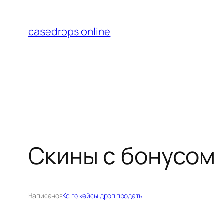
Перейти
к
casedrops online
содержимому
Скины с бонусом
Написано
в
Кс го кейсы дроп продать