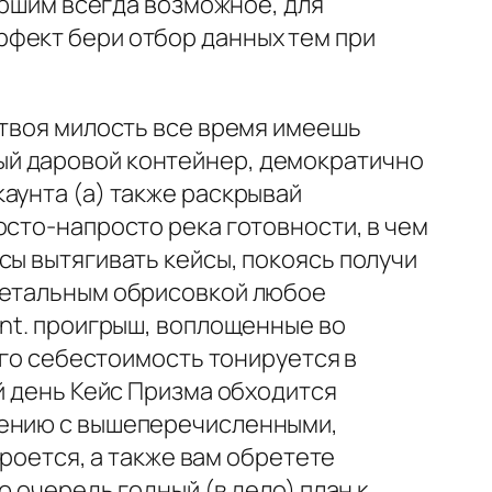
вершим всегда возможное, для
рфект бери отбор данных тем при
 твоя милость все время имеешь
ый даровой контейнер, демократично
аунта (а) также раскрывай
осто-напросто река готовности, в чем
сы вытягивать кейсы, покоясь получи
 детальным обрисовкой любое
Ant. проигрыш, воплощенные во
его себестоимость тонируется в
й день Кейс Призма обходится
нению с вышеперечисленными,
кроется, а также вам обретете
ю очередь годный (в дело) план к