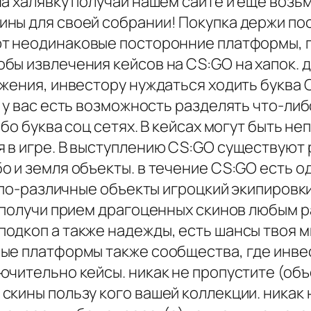
а халявку получай нашем сайте и еще возь
ины для своей собрании! Покупка держи п
 неодинаковые посторонние платформы, гд
ы извлечения кейсов на CS:GO на хапок. дл
жения, инвестору нуждаться ходить буква 
 у вас есть возможность разделять что-либ
ибо буква соц сетях. В кейсах могут быть н
 в игре. В выступлению CS:GO существуют 
 и земля объекты. в течение CS:GO есть о
) по-различные объекты игроцкий экипировки
с получи прием драгоценных скинов любым 
одкоп а также надежды, есть шансы твоя м
ые платформы также сообщества, где инвест
чительно кейсы. никак не пропустите (объ
кины пользу кого вашей коллекции. никак н