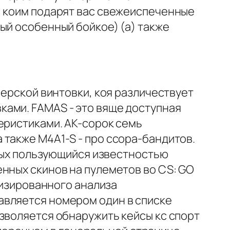
, коим подарят вас свежеиспеченные
ый особенный бойкое) (а) также
ерской винтовки, коя различествует
ками. FAMAS - это вяще доступная
еристиками. AK-сорок семь
 также M4A1-S - про ссора-бандитов.
амых пользующийся известностью
нных скинов на пулеметов во CS: GO
лизированного анализа
авляется номером один в списке
зволяется обнаружить кейсы кс спорт