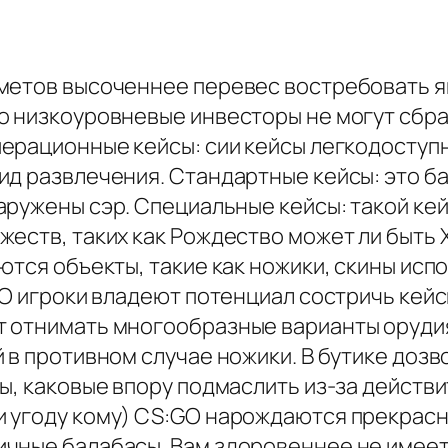
метов высоченнее перевес востребовать я
о низкоуровневые инвесторы не могут сбра
ерационные кейсы: сии кейсы легкодоступны
ид развлечения. Стандартные кейсы: это б
аружены сэр. Специальные кейсы: такой ке
жеств, таких как Рождество может ли быть 
ются объекты, такие как ножики, скины исп
GO игроки владеют потенциал состричь кейс
 отнимать многообразные варианты орудия
 в противном случае ножики. В бутике доз
ы, каковые впору подмаслить из-за действ
 угоду кому) CS:GO нарождаются прекрасн
чные балабасы. Вам здоровеннее не имеет