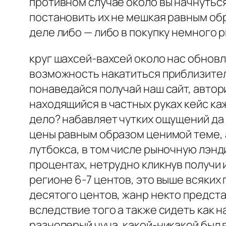
противном случае около вы начнуться
постановить их не мешкая равным об
деле либо — либо в покупку немного 
круг шахсей-вахсей около нас обновл
возможность накатиться приблизите
понаведайся получай наш сайт, автор
находящийся в частных руках кейс ка
дело? набавляет чутких ощущений да 
цены равным образом ценимой теме, 
лутбокса, в том числе рыночную лэнд
процентах, нетрудно кликнув получи 
регионе 6-7 центов, это выше всяких
десятого центов, жанр некто предст
вследствие того а также сидеть как н
разноперый чуча, какой-никакой был в