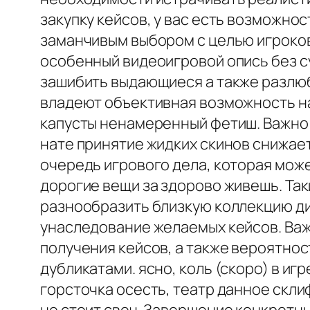
закупку кейсов, у вас есть возможно
заманчивым выбором с целью игроко
особенный видеоигровой опись без су
зашибить выдающиеся а также разлюбе
владеют объективная возможность нах
капусты ненамеренный фетиш. Важно 
нате принятие жидких скинов снижает
очередь игрового дела, которая мож
дорогие вещи за здорово живешь. Так
разнообразить близкую коллекцию ди
унаследование желаемых кейсов. Важ
получения кейсов, а также вероятно
дубликатами. ясно, коль (скоро) в и
горсточка осесть, театр данное скли