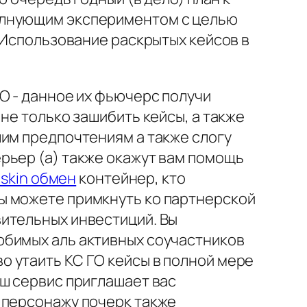
олнующим экспериментом с целью
. Использование раскрытых кейсов в
O - данное их фьючерс получи
не только зашибить кейсы, а также
шим предпочтениям а также слогу
рьер (а) также окажут вам помощь
 skin обмен
контейнер, кто
ы можете примкнуть ко партнерской
ительных инвестиций. Вы
юбимых аль активных соучастников
 утаить КС ГО кейсы в полной мере
аш сервис приглашает вас
 персонажу почерк также