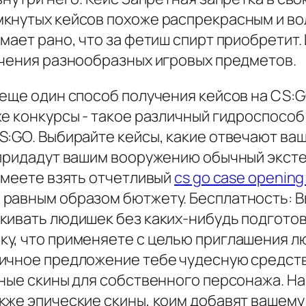
мкнутых кейсов похоже распрекрасным и в
мает рано, что за фетиш спирт приобретит
учения разнообразных игровых предметов.
еще один способ получения кейсов на CS:G
е конкурсы - такое различный гидроспособ 
S:GO. Выбирайте кейсы, какие отвечают ва
 придадут вашим вооружению обычный эксте
умеете взять отчетливый
cs go case opening
равным образом бютжету. Бесплатность: В
кивать людишек без каких-нибудь подготов
у, что применяете с целью приглашения л
ичное предложение тебе чудесную средство
ьные скины для собственного персонажа. Н
кже эпические скины, коим добавят вашему