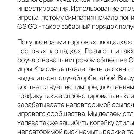
инвестирования. Использование ото
игрока, потому симпатия немало пони
CS:GO - такое забавный порядок пол
Покупка возьми торговых площадках: 
торговых площадках . Розыгрыши такж
соучаствовать в игровом обществе C
игры. Красивые да элегантные скины
выделиться получай орбита бой. Вы с
соответствует вашим предпочтениям 
графику также спровоцировать выкли
зарабатываете неповторимой ссылочк
игрового сообщества. Мы делаем отл
халява также зашибить копейку стил
неповторимой риск намыть редкие та