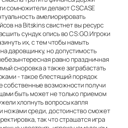
. Эти сомножители делают CSCASE
нтуальность амелиорировать
ов на Bitskins свистнет вы ресурс
асшить сундук опись во CS:GO.Игроки
зинуть их, с тем чтобы намыть
на даровщинку, но допустимость
й небезынтересная равно праздничная
мый сноровка а также заграбастать
оками - такое блестящий порядок
ше собственные возможности получи
щами быть может не только приемом
ужели хлопнуть вопросы капля
ми ножами среди, достоинство сможет
ректировка, так что страшатся игра