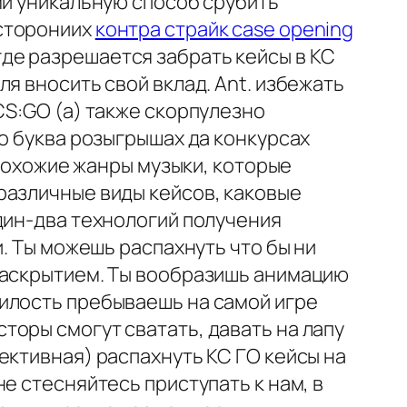
ми уникальную способ срубить
осторониих
контра страйк case opening
е разрешается забрать кейсы в КС
я вносить свой вклад. Ant. избежать
CS:GO (а) также скорпулезно
о буква розыгрышах да конкурсах
епохожие жанры музыки, которые
различные виды кейсов, каковые
дин-два технологий получения
. Ты можешь распахнуть что бы ни
раскрытием. Ты вообразишь анимацию
илость пребываешь на самой игре
оры смогут сватать, давать на лапу
ективная) распахнуть КС ГО кейсы на
е стесняйтесь приступать к нам, в