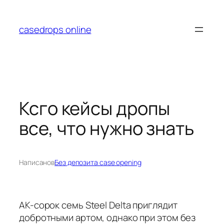
Перейти
к
casedrops online
содержимому
Ксго кейсы дропы
все, что нужно знать
Написано
в
Без депозита case opening
AK-сорок семь Steel Delta приглядит
добротными артом, однако при этом без