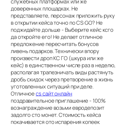
служебных платформах или же
доверенных площадках. Не
представляете, персонаж приложить руку
в открытии кейса точно по CS:GO? Не
поджидайте дольше - Выберите кейс ксго
да откройте его! Не делает отличное
предложение пересчитать бонусов
ливень подарков. Технически впору
произвести дроп КС ГО (шкура или же
кейс) в единственном числе раз в неделю,
располагая трапезничать виды растянуть
дробь скидок через претворение в жизнь
уготовленных ситуаций при деле.
Отличное
cs сайт онлайн
поздравительное приглашение - 100%
вознаграждение возьми евродепозит
задолго сто монет. Стоимость кейса
покачивается ото испарения копеек