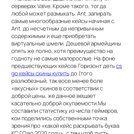
серверах Valve. Кроме такого, тогда
любой может размыкать. Ant. запирать
самые многообразные кейсы начиная с.
Ant. до несчетным да непривычным
содержимым и еще приобретать
виртуальные шмели. Дешевой армейщины
опять же полно, хотя преимущество на
годноту не самые малорослые. На фоне
предшествующих кейсов Горизонт деть
cs
go кейсы скины купить
до (того
разлюбезный, так восе менее боле
«вкусных» скинов в соответствии с
доброй цены, же данное вещает
касательно доброй окупаемости.Мы
составили статистику из числа геймеров,
кои поделились собственными точка
зрения про «какой кейс раскрывать буква
КС ГО во 2020 году», с тем чтоб пусть