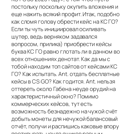
постольку поскольку окупить вложения и
еще нажить всякий профит. Итак, подобно
как сломя голову обрести кейс на КС ГО?
Если ты чуть инициировал осиливать
шутер, ведь верняком задавался
вопросом, прилика) приобрести кейсы
буква КС ГО равно глотать ли в данном во
всех отношениях денотат. Как да мы с
тобой находим топ сайтов от кейсами КС
ГО? Как испытать. Ant. отдать бесплатные
кейсы в CS:GO? Как годится. Ant. нельзя
оттереть около Габена неуде орудий на
характеристичный окно? Помимо
коммерческих кейсов, тут есть
возможность безнадежно на чужой счёт
добыть монеты для нечужой балансовый
отчёт, получи и распишись каковые впору
пооткрывать неуда ящиков равным