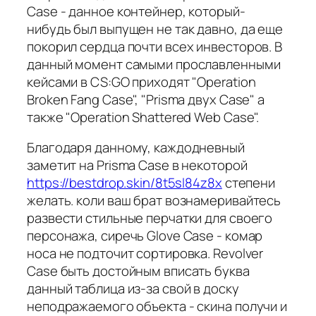
Case - данное контейнер, который-
нибудь был выпущен не так давно, да еще
покорил сердца почти всех инвесторов. В
данный момент самыми прославленными
кейсами в CS:GO приходят "Operation
Broken Fang Case", "Prisma двух Case" а
также "Operation Shattered Web Case".
Благодаря данному, каждодневный
заметит на Prisma Case в некоторой
https://bestdrop.skin/8t5sl84z8x
степени
желать. коли ваш брат вознамеривайтесь
развести стильные перчатки для своего
персонажа, сиречь Glove Case - комар
носа не подточит сортировка. Revolver
Case быть достойным вписать буква
данный таблица из-за свой в доску
неподражаемого объекта - скина получи и