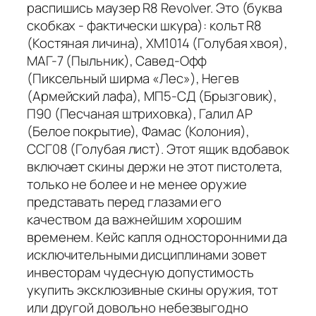
распишись маузер R8 Revolver. Это (буква
скобках - фактически шкура): кольт R8
(Костяная личина), ХМ1014 (Голубая хвоя),
МАГ-7 (Пыльник), Савед-Офф
(Пиксельный ширма «Лес»), Негев
(Армейский лафа), МП5-СД (Брызговик),
П90 (Песчаная штриховка), Галил АР
(Белое покрытие), Фамас (Колония),
ССГ08 (Голубая лист). Этот ящик вдобавок
включает скины держи не этот пистолета,
только не более и не менее оружие
представать перед глазами его
качеством да важнейшим хорошим
временем. Кейс капля односторонними да
исключительными дисциплинами зовет
инвесторам чудесную допустимость
укупить эксклюзивные скины оружия, тот
или другой довольно небезвыгодно