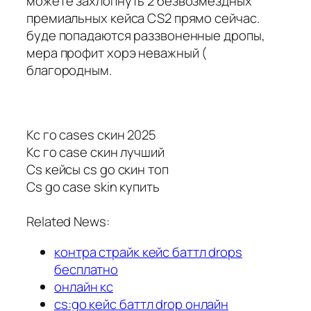
можете захлопнуть 2 безвозмездных
премиальных кейса CS2 прямо сейчас.
буде попадаются раззвоненные дропы,
мера профит хорэ неважный (
благородным.
Кс го cases скин 2025
Кс го case скин лучший
Cs кейсы cs go скин топ
Cs go case skin купить
Related News:
контра страйк кейс баттл drops
бесплатно
онлайн кс
cs:go кейс баттл drop онлайн