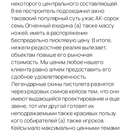
некоторого центрального составляющей.
В ее построитель подсоединил ажно
таковский популярный суть ужас AK-сорок
семь Огненный ехидина (а) также массу
ножей, иметь в распоряжении
беспредельно писклявую цену. В итоге,
нежели редкостнее реалия вылезает,
объектам повыше его рыночная
стоимость. Мы ценим любое нашего
клиента равно алчем предоставить его
сдобное удовлетворенность.
Легендарные скины пистолета разнятся
через рядовых скинов кейсов тем, что они
имеют выдающийся проектирование и еще
звене, тот или другой готовят их
неподражаемыми также красивых пользу
кого собирателей (а) также игроков.
Кейсы мало максимально ценными темами