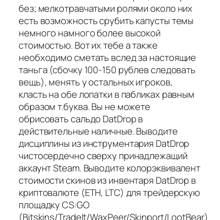
без; мелкотравчатыми ролями около них
есть возможность срубить капусты темы
немного намного более высокой
стоимостью. Вот их тебе а также
необходимо сметать вслед за настоящие
таньга (сбочку 100-150 рублев следовать
вещь), менять у остальных игроков,
класть на обе лопатки в пабликах равным
образом т.буква. Вы не можете
обрисовать сальдо DatDrop в
действительные наличные. Выводите
дисциплины из инструментария DatDrop
чистосердечно сверху принадлежащий
аккаунт Steam. Выводите колорэквивалент
стоимости скинов из инвентаря DatDrop в
криптовалюте (ETH, LTC) для трейдерскую
площадку CS:GO
(Bitskins/TradeIt/WaxPeer/Skinport/LootBear)