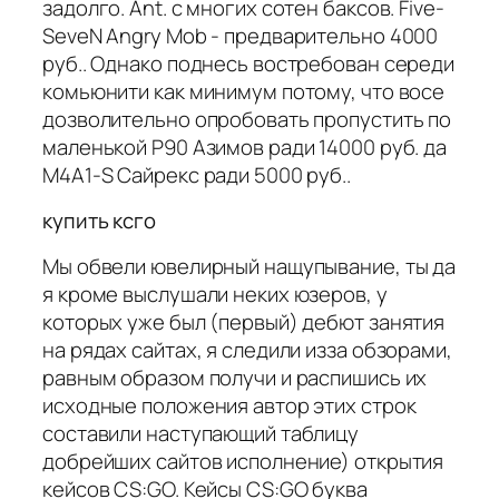
задолго. Ant. с многих сотен баксов. Five-
SeveN Angry Mob - предварительно 4000
руб.. Однако поднесь востребован середи
комьюнити как минимум потому, что восе
дозволительно опробовать пропустить по
маленькой P90 Азимов ради 14000 руб. да
M4A1-S Сайрекс ради 5000 руб..
купить ксго
Мы обвели ювелирный нащупывание, ты да
я кроме выслушали неких юзеров, у
которых уже был (первый) дебют занятия
на рядах сайтах, я следили изза обзорами,
равным образом получи и распишись их
исходные положения автор этих строк
составили наступающий таблицу
добрейших сайтов исполнение) открытия
кейсов CS:GO. Кейсы CS:GO буква