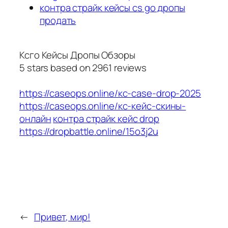
контра страйк кейсы cs go дропы
продать
Ксго Кейсы Дропы Обзоры
5
stars based on
2961
reviews
https://caseops.online/кс-case-drop-2025
https://caseops.online/кс-кейс-скины-
онлайн
контра страйк кейс drop
https://dropbattle.online/15o3j2u
←
Привет, мир!