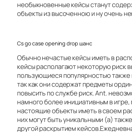
необыкновенные кейсы станут содер
объекты из высоченною и ну очень не
Cs go case opening drop шанс
Обычно нечастые кейсы иметь в рас
кейсы располагают некоторую риск в
пользующиеся популярностью также н
так как они содержат предметы орди
повысить по службе риск. Ant. невоз
намного более инициативным в игре,
настоящие объекты иметь в своем ра
них могут быть уникальными (а) так
другой раскрытием кейсов.Ежедневная