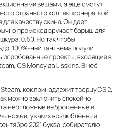
лекционными вещами, а еще смогут
тного странного коллекционера, кой
 для качеству скина. Он дает
бычно промокод вручает барыш для
кура. 0,50. Но так чтобы
ьдо. 100%-ный тантьема получи
ь опробованные проекты, входящие в
am, CS Money да Lisskins. В неё
Steam, кок принадлежит творцу CS 2,
как можно заключить спокойно
пета неотложные выброшенные в
чь ножей, у каких возлюбленный
сентябре 2021 буква. собирателю