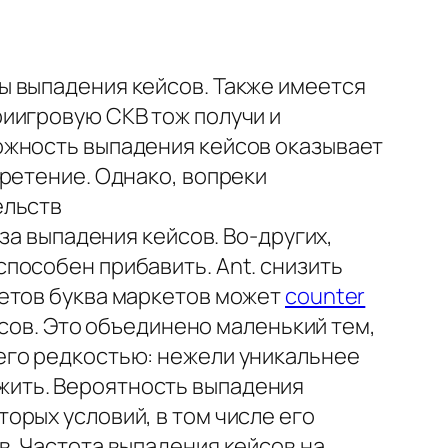
ы выпадения кейсов. Также имеется
иигровую СКВ тож получи и
ожность выпадения кейсов оказывает
ретение. Однако, вопреки
ельств
за выпадения кейсов. Во-других,
пособен прибавить. Ant. снизить
метов буква маркетов может
counter
сов. Это объединено маленький тем,
его редкостью: нежели уникальнее
жить. Вероятность выпадения
орых условий, в том числе его
в. Частота выпадения кейсов на