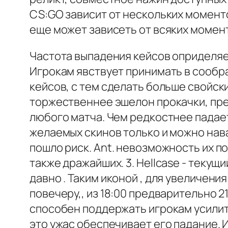
CS:GO зависит от нескольких момент
еще может зависеть от всяких моме
Частота выпадения кейсов оприделяе
Игрокам явствует принимать в сооб
кейсов, с тем сделать больше свойск
торжественнее эшелон прокачки, пр
любого матча. Чем редкостнее падае
желаемых скинов только и можно нава
пошло риск. Ant. невозможность их п
также дражайших. 3. Hellcase - теку
давно . Таким иконой , для увеличен
повечеру,, из 18:00 предварительно 
способен поддержать игрокам усилит
это ужас обеспечивает его падание.