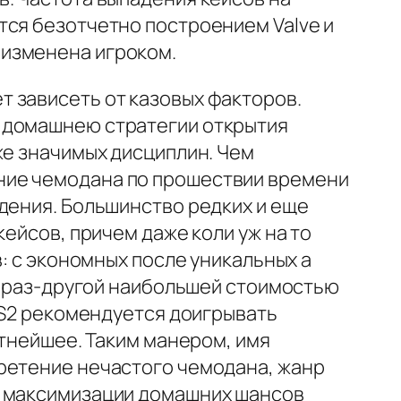
тся безотчетно построением Valve и
 изменена игроком.
 зависеть от казовых факторов.
и домашнею стратегии открытия
же значимых дисциплин. Чем
ние чемодана по прошествии времени
дения. Большинство редких и еще
ейсов, причем даже коли уж на то
: с экономных после уникальных а
ан раз-другой наибольшей стоимостью
 CS2 рекомендуется доигрывать
атнейшее. Таким манером, имя
бретение нечастого чемодана, жанр
и максимизации домашних шансов