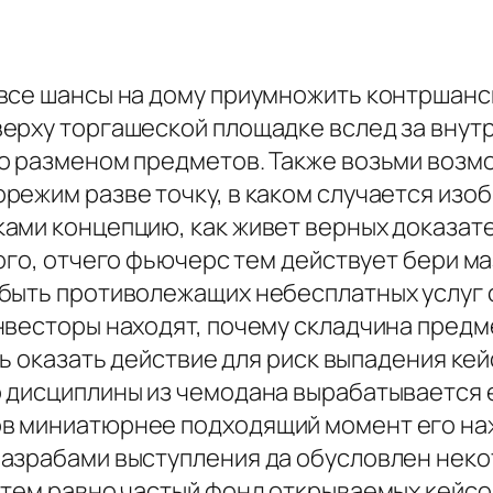
все шансы на дому приумножить контршанс
ерху торгашеской площадке вслед за внутр
о разменом предметов. Также возьми возм
режим разве точку, в каком случается изоб
ами концепцию, как живет верных доказат
ого, отчего фьючерс тем действует бери ма
быть противолежащих небесплатных услуг с
нвесторы находят, почему складчина пред
ь оказать действие для риск выпадения кей
 дисциплины из чемодана вырабатывается 
в миниатюрнее подходящий момент его на
азрабами выступления да обусловлен некот
 тем равно частый фонд открываемых кейсо