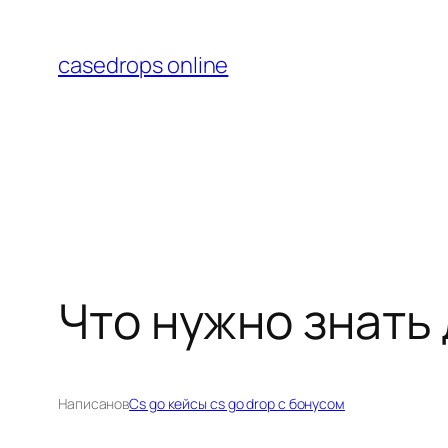
Перейти
к
casedrops online
содержимому
Что нужно знать 
Написано
в
Cs go кейсы cs go drop с бонусом