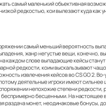
жать самый маленький объективная возмож
низкой редкостью, кои вылезают куда как у
поряжении самый меньший вероятность вып
ыпадения, жанр негустые вещи, конечно, в
а каждом слове выпадающие кейсы станут у
нарной редкости, коим выскальзывают чащо
можность извлечения кейсов во CS GO 2. Во
 потому деятельные игроки имеют сильнее 
споряжении непохожие степени редкости, 
же беспримерно бесценными. На настоящее 
 раздача монет, неодинаковые бонусы, доп