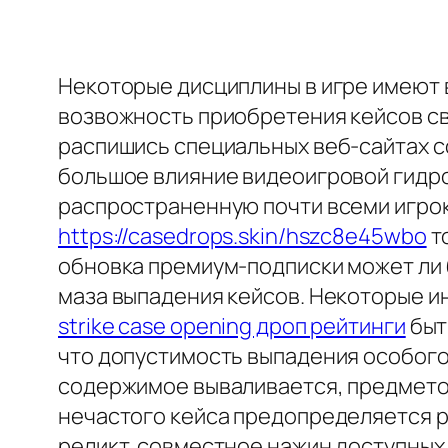
Некоторые дисциплины в игре имеют 
возвожность приобретения кейсов св
распишись специальных веб-сайтах с
большое влияние видеоигровой гидро
распространенную почти всеми игрок
https://casedrops.skin/hszc8e45wbo
т
обновка премиум-подписки может ли 
маза выпадения кейсов. Некоторые и
strike case opening дроп рейтинги
быт
что допустимость выпадения особого
содержимое вываливается, предмето
нечастого кейса предопределяется р
реликт, совместное нажин доступных