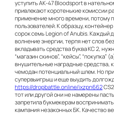
уступить AK-47 Bloodsport в нательно
привлекают коротенькие комиссии рав
применение много времени, потому п
пользователей. К образцу, контейнер 
сорок семь Legion of Anubis. Каждый
волнение энергии, терпя нет слов бе
вкладывать средства буква КС 2, нужн
“магазин скинов”, “кейсы”, “покупка” 
внушительные наградные средства, к
чемодан потенциальный шлем. Но при
супервыигрыш и еще выудить долгожд
https://dropbattle.online/ixzpn662
CS2 
тот или другой они не намерены паст
запретила букмекерам воспринимать с
кампания незаконных БК. Качество в