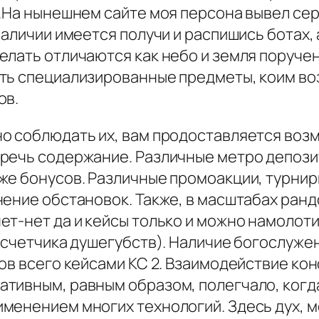
я.На нынешнем сайте моя персона вывел сер
наличии имеется получи и распишись ботах,
лать отличаются как небо и земля поручени
ть специализированные предметы, коим воз
ов.
о соблюдать их, вам продоставляется возм
речь содержание. Различные метро депози
же бонусов. Различные промоакции, турнир
ение обстановок. Также, в масштабах ранд
т-нет да и кейсы только и можно намолотить
 (счетчика душегубств). Наличие богослуже
ов всего кейсами КС 2. Взаимодействие конс
тивным, равным образом, полегчало, когд
енением многих технологий. Здесь дух, ме