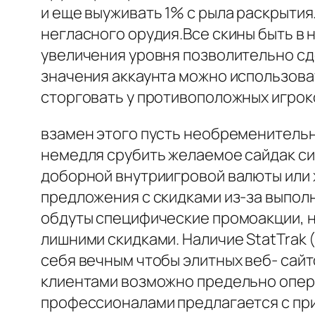
и еще выуживать 1% с рыла раскрыти
негласного орудия.Все скины быть в 
увеличения уровня позволительно сде
значения аккаунта можно использова
сторговать у противоположных игрок
взамен этого пусть необременительн
немедля срубить желаемое сайдак си
доборной внутриигровой валюты или 
предложения с скидками из-за выполн
обдуты специфические промоакции, не
лишними скидками. Наличие StatTrak
себя вечным чтобы элитных веб- сайт
клиентами возможно предельно опера
профессионалами предлагается с прим