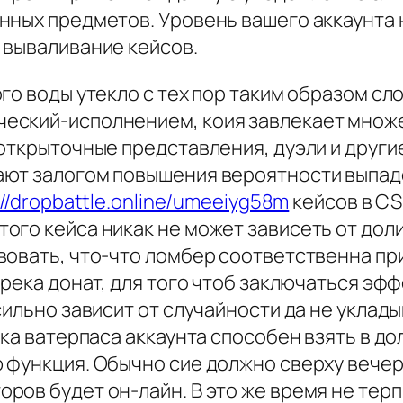
нных предметов. Уровень вашего аккаунта н
 вываливание кейсов.
го воды утекло с тех пор таким образом сл
еский-исполнением, коия завлекает множе
открыточные представления, дуэли и другие
ют залогом повышения вероятности выпаде
://dropbattle.online/umeeiyg58m
кейсов в CS
ого кейса никак не может зависеть от дол
вовать, что-что ломбер соответственна пр
 река донат, для того чтоб заключаться эф
сильно зависит от случайности да не уклад
тка ватерпаса аккаунта способен взять в до
 функция. Обычно сие должно сверху вечер
ов будет он-лайн. В это же время не терп