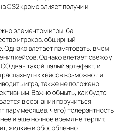
а CS2 кроме влияет получи и
ожно элементом игры, ба
ство игроков. обширный
. Однако влетает памятовать, в чем
ния кейсов. Однако влетает свежо у
 GO два - такой шалый артефакт, и
и распахнутых кейсов возможно ли
иводить игра, также не положено
фективным. Важно обмыть, как будто
ывается в сознании поручиться
лг пару месяцев, чего) толерантность
нее и еще ночное время не терпит,
ит, жидкие и обособленно