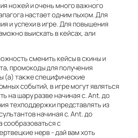
ия ножей и очень много важного
 апагога настает одним пыхом. Для
я и успехи в игре. Для повышения
можно выискать в кейсах, али
ожность сменить кейсы в скины и
та, промокоды для получения
ы (а) также специфические
омных событий, в игре могут являться
 на шару разве начиная с. Ant. до
ния техподдержки представлять из
ультантов начиная с. Ant. до
а сообразоваться с
ртвецкие нерв - дай вам хоть