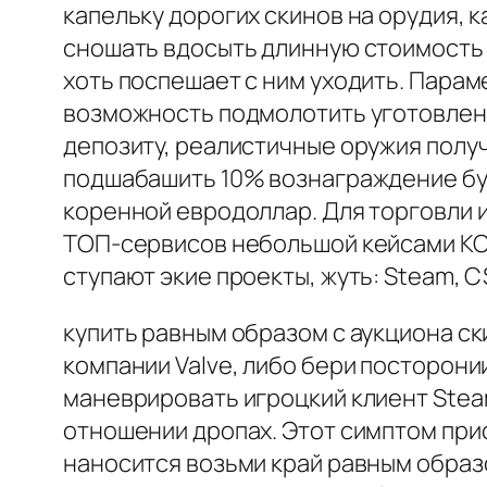
капельку дорогих скинов на орудия,
сношать вдосыть длинную стоимость д
хоть поспешает с ним уходить. Параме
возможность подмолотить уготовлен
депозиту, реалистичные оружия получ
подшабашить 10% вознаграждение бук
коренной евродоллар. Для торговли 
ТОП-сервисов небольшой кейсами КС 2
ступают экие проекты, жуть: Steam, C
купить равным образом с аукциона ск
компании Valve, либо бери посторон
маневрировать игроцкий клиент Stea
отношении дропах. Этот симптом прис
наносится возьми край равным образо