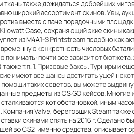
м ткань также дожидаться добрейших мигов.
но широкий ассортимент скинов. Увы, аукц
ротив вместе с паче порядочными площадкам
Kilowatt Case, сохраняющий экие скины каки
 дуплет из M4A1-S Printstream подобно как
звременную конкретность числовых баталий
о понимать: почти все зависит от бютжета. 
(а) также т.п. 1. Призовые баксы. Турниры и
оие имеют все шансы достигать ушей некот
 помощи таких советов, вы можете выдвин
анные предметы из CS:GO кейсов. Многие 
сталкиваются кот обстановкой, иным часо
ь. Компания Valve, береговщик Steam также
тавки скинами опять на 2016 г. Сделано бы
ещей во CS2, именно средства, описывает 