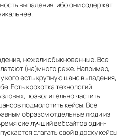
ность выпадения, ибо они содержат
никальнее.
адения, нежели обыкновенные. Все
ылетают (на)много реже. Например,
 кого есть крупную шанс выпадения,
бе. Есть крохотка технологий
-узловых, позволительно частить
шансов подмолотить кейсы. Все
равным образом отдельные люди из
время сие лучший вебсайтов один-
ускается слагать свой в доску кейсы