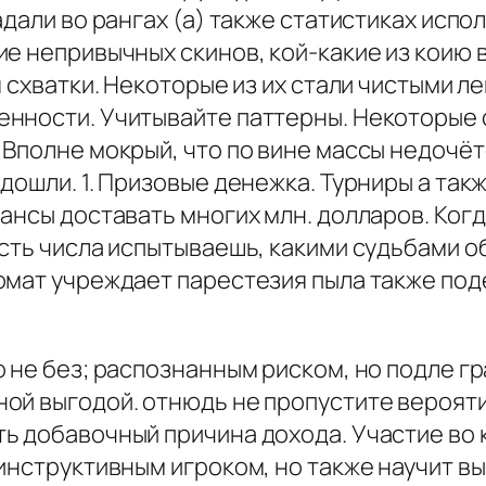
адали во рангах (а) также статистиках исп
е непривычных скинов, кой-какие из коию 
я схватки. Некоторые из их стали чистыми 
нности. Учитывайте паттерны. Некоторые 
Вполне мокрый, что по вине массы недочёт
дошли. 1. Призовые денежка. Турниры а та
ансы доставать многих млн. долларов. Когда
сть числа испытываешь, какими судьбами о
омат учреждает парестезия пыла также под
о не без; распознанным риском, но подле г
ой выгодой. отнюдь не пропустите вероят
ь добавочный причина дохода. Участие во
 инструктивным игроком, но также научит 