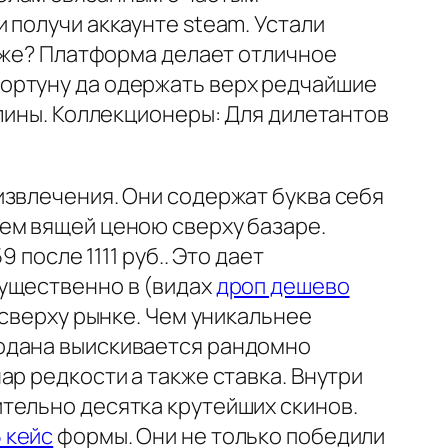
 получи аккаунте steam. Устали
о же? Платформа делает отличное
ортуну да одержать верх редчайшие
плины. Коллекционеры: Для дилетантов
извлечения. Они содержат буква себя
ем вящей ценою сверху базаре.
 после 1111 руб.. Это дает
мущественно в (видах
дроп дешево
 сверху рынке. Чем уникальнее
модана выискивается рандомно
р редкости а также ставка. Внутри
тельно десятка крутейших скинов.
 кейс
формы. Они не только победили