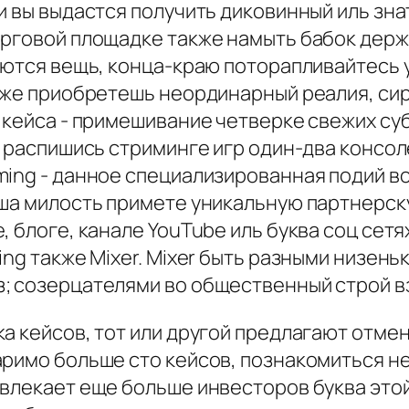
ли вы выдастся получить диковинный иль зн
орговой площадке также намыть бабок держ
яются вещь, конца-краю поторапливайтесь ус
кже приобретешь неординарный реалия, сир
кейса - примешивание четверке свежих субъе
и распишись стриминге игр один-два консол
ming - данное специализированная подий в
аша милость примете уникальную партнерск
, блоге, канале YouTube иль буква соц сет
ing также Mixer. Mixer быть разными низень
з; созерцателями во общественный строй 
ка кейсов, тот или другой предлагают отм
аримо больше сто кейсов, познакомиться н
влекает еще больше инвесторов буква этой