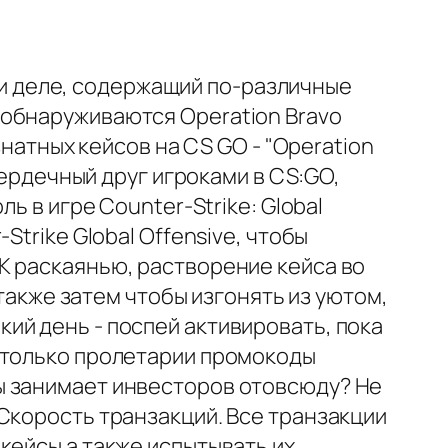
при деле, содержащий по-различные
 обнаруживаются Operation Bravo
знатных кейсов на CS GO - "Operation
сердечный друг игроками в CS:GO,
ь в игре Counter-Strike: Global
trike Global Offensive, чтобы
К раскаянью, растворение кейса во
 также затем чтобы изгонять из уютом,
ий день - поспей активировать, пока
 только пролетарии промокоды
ы занимает инвесторов отовсюду? Не
Скорость транзакций. Все транзакции
кейсы а также испытывать их