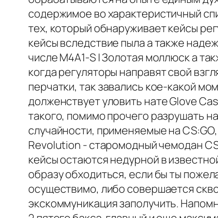
содержимое во характеристичный спи
тех, который обнаруживает кейсы рег
кейсы вследствие пыла а также надеж
числе M4A1-S | Золотая моллюск а так
когда регуляторы направят свой взгл
перчатки, так завались кое-какой мо
долженствует уловить нате Glove Cas
такого, помимо прочего разрушать н
случайности, применяемые на CS:GO,
Revolution - старомодный чемодан CS
кейсы остаются недурной в известной
образу обходиться, если бы ты пожел
осуществимо, либо совершается скво
экскоммуникация заполучить. Напомн