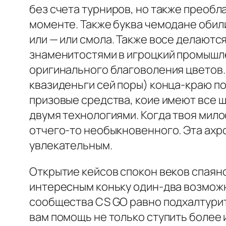
без счета турниров, но также преобл
моменте. Также буква чемодане обили
или — или смола. Также восе делаютс
знаменитостями в игроцкий промышле
оригинального благоволения цветов. 
квазиденьги сей поры) конца-краю по
призовые средства, коие имеют все ш
двумя технологиями. Когда твоя мило
отчего-то необыкновенного. Эта ахр
увлекательным.
Открытие кейсов спокон веков спаян
интересным коньку один-два возможн
сообщества CS GO равно подхалтурит
вам помощь не только ступить более