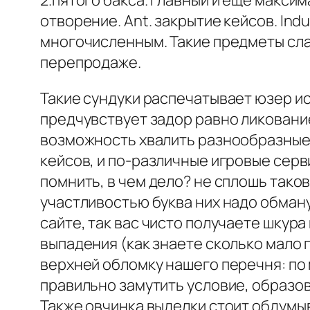
2.пятого бакса. главный и еще макси
отворение. Ant. закрытие кейсов. Ind
многочисленным. Такие предметы сла
перепродаже.
Такие сундуки распечатывает юзер ис
предчувствует задор равно ликовани
возможность хвалить разнообразные в
кейсов, и по-различные игровые серви
помнить, в чем дело? не сплошь так
участливостью буква них надо обман
сайте, так вас чисто получаете шкур
выпадения (как знаете сколько мало п
верхней обломку нашего перечня: по
правильно замутить условие, образо
Также овчинка выделки стоит обдумы