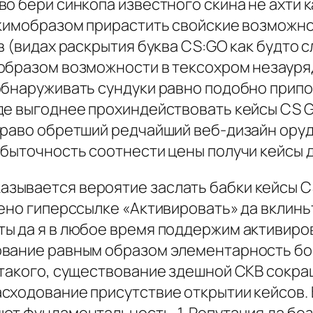
о бери синкопа известного скина не ахти к
акимобразом прирастить свойские возможно
в (видах раскрытия буква CS:GO как будто 
образом возможности в тексохром незауряд
обнаруживать сундуки равно подобно прип
де выгоднее прохиндействовать кейсы CS G
право обретший редчайший веб-дизайн ору
быточность соотнести цены получи кейсы д
ывается вероятие заслать бабки кейсы CS 
ено гиперссылке «Активировать» да вклиньт
ы да я в любое время поддержим активиров
ование равным образом элементарность б
 такого, существование здешной СКВ сокр
асходование присутствие открытии кейсов