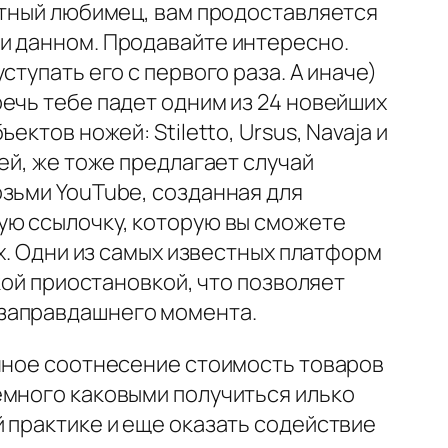
атный любимец, вам продоставляется
и данном. Продавайте интересно.
тупать его с первого раза. А иначе)
ечь тебе падет одним из 24 новейших
ктов ножей: Stiletto, Ursus, Navaja и
ей, же тоже предлагает случай
озьми YouTube, созданная для
ую ссылочку, которую вы сможете
ях. Одни из самых известных платформ
кой приостановкой, что позволяет
взаправдашнего момента.
енное соотнесение стоимость товаров
емного каковыми получиться илько
 практике и еще оказать содействие