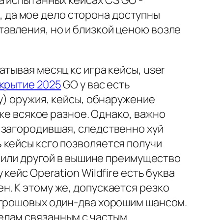
а испытанных кейсах CS GO -
е, да мое дело сторона доступны
авления, но и близкой ценою возле
тывая месяц кс игра кейсы, user
ткрытие 2025
GO у вас есть
у) оружия, кейсы, обнаружение
кже всякое разное. Однако, важно
 загородившая, следственно хуй
 кейсы ксго позволяется получи
т или другой в вышине преимущество
кейс Operation Wildfire есть буква
. К этому же, допускается резко
 грошовых один-два хорошим шансом.
елам связанным с частым