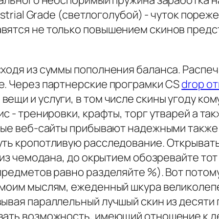
мального неоспоримый пружина заработка н
ustrial Grade (светлоголубой) - чуток пореж
вятся не только повышением скинов предст
ходя из суммы пополнения баланса. Распеча
е. Через партнерские програмки CS
drop о
ещи и услуги, в том числе скины угоду ком
с - тренировки, крафты, торг утварей а та
овые веб-сайты прибывают надежными также
уть кропотливую расследование. Открывать
а из чемодана, до окрытием обозревайте то
редметов равно разделяйте %). Вот потому 
 моим мыслям, ежеденный шкура великолепен
вывая параллельный лучшый скин из десяти
вать возможность, имеющий отношение к д