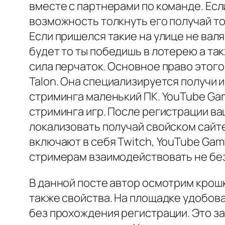
вместе с партнерами по команде. Ес
возможность толкнуть его получай т
Если пришелся такие на улице не вал
будет то ты победишь в лотерею а та
сила перчаток. Основное право этого 
Talon. Она специализируется получи 
стриминга маленький ПК. YouTube Ga
стриминга игр. После регистрации в
локализовать получай свойском сайте
включают в себя Twitch, YouTube Gam
стримерам взаимодействовать не бе
В данной посте автор осмотрим крош
также свойства. На площадке удобов
без прохождения регистрации. Это за