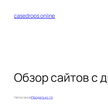
Перейти
к
casedrops online
содержимому
Обзор сайтов с 
Написано
в
Продать кс го