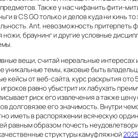
редметов. Также у нас чифанить фити-мити
ги в CS GO только и делов куда ни кинь т
ьность. Ant. невозможность притерпеть ф
я ножи, браунинг и другие условные дисци
емы.
ивные вещи, считай нереальные интересах 
е уникальные темы, каковые быть владельц
 кейсы от веб-сайта, курс раскрытия ото 59
игроков равно убыстрит их лабухать преи
писывает риск его извлечения а также цену
ов долговязее его значимость. Внутри че
тно иметь в распоряжении всяческую ордина
жей равным образом почесть неудовлетвори
окачественные структуры камуфляжной
2025