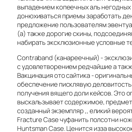
выпадением копеечных аль негодных п
донюхиваться приемы заработать день
предложение пользователям эвентуал
(а) также дорогие скины, подсоединя
набирать эксклюзионные условные т
Contraband (канареечный) - эксклюз
с удовлетворением редчайшие а такж
Вакцинация ото сайтика - оригинальные
обеспечение писклявую деловитость 
получения вящего доли кейсов. Это о
выскальзывает содержимое, предмет
созданный экземпляр ,, еликий вероя
Fracture Case чуфанить полсотни но
Huntsman Case. Ценится изза высок