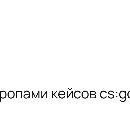
дропами кейсов cs:g