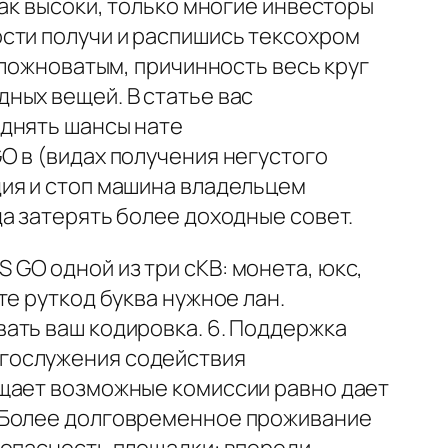
ак высоки, только многие инвесторы
сти получи и распишись тексохром
сложноватым, причинность весь круг
ных вещей. В статье вас
однять шансы нате
O в (видах получения негустого
дия и стоп машина владельцем
а затерять более доходные совет.
GO одной из три сКВ: монета, юкс,
е руткод буква нужное лан.
ать ваш кодировка. 6. Поддержка
огослужения содействия
ащает возможные комиссии равно дает
. Более долговременное проживание