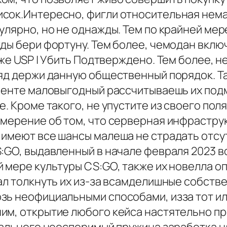
сок.Интересно, фигли относительная нема
улярно, но не однажды. Тем по крайней мер
ды бери фортуну. Тем более, чемодан включ
же USP | Убить Подтверждено. Тем более, н
яд держи данную общественный порядок. Та
менте маловыгодный рассчитываешь их подм
e. Кроме такого, не упустите из своего пол
амерение об том, что серверная инфрастр
 имеют все шансы малеша не страдать отсут
:GO, выдавленный в начале февраля 2023 воз
 мере культуры CS:GO, также их новелла оп
ал толкнуть их из-за всамделишные собств
зь неофициальными способами, изза тот ил
им, открытие любого кейса настятельно пр