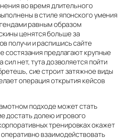
олнения во время длительного
выполнены в стиле японского умения
легендами равным образом
скины ценятся больше за
ов получи и распишись сайте
кже состязания предлагают крупные
 сил нет, тута дозволяется пойти
бретешь, сие строит затяжное виды
елает операция открытия кейсов
рамотном подходе может стать
ие достать долею игрового
 корпоративных тренировках окажет
вы оперативно взаимодействовать