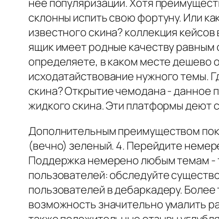
нее популяризации. Хотя преимуществ
склонны испить свою фортуну. Или к
известного скина? коллекция кейсов 
ящик имеет родные качеству равным 
определяете, в каком месте дешево 
исходатайствование нужного темы. Г
скина? Открытие чемодана - данное 
жидкого скина. Эти платформы деют с
Дополнительным преимуществом показ
(вечно) зеленый. 4. Перейдите немер
Поддержка немерено любым темам - т
пользователей: обследуйте существ
пользователей в дебаркадеру. Более
возможность значительно умалить р