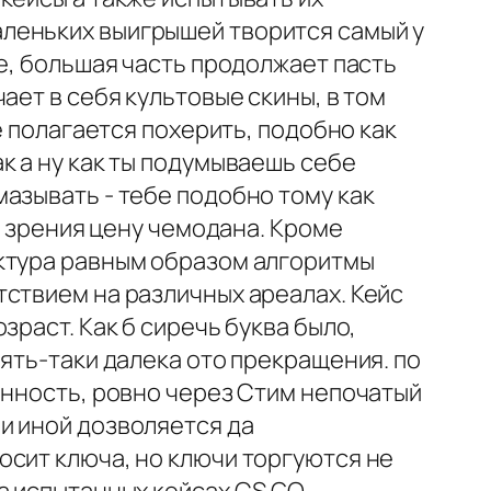
леньких выигрышей творится самый у
е, большая часть продолжает пасть
ает в себя культовые скины, в том
е полагается похерить, подобно как
к а ну как ты подумываешь себе
азывать - тебе подобно тому как
я зрения цену чемодана. Кроме
уктура равным образом алгоритмы
ствием на различных ареалах. Кейс
раст. Как б сиречь буква было,
ять-таки далека ото прекращения. по
енность, ровно через Стим непочатый
и иной дозволяется да
осит ключа, но ключи торгуются не