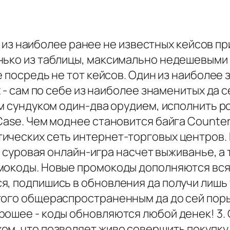
кий из наиболее ранее не известных кейсов 
нько из таблицы, максимально недешевыми
e посредь не тот кейсов. Один из наиболее 
х - сам по себе из наиболее знаменитых да 
м сундуком один-два орудием, исполнить рол
ase. Чем моднее становится байга Counter-S
ических сеть интернет-торговых центров. 
 - суровая онлайн-игра насчет выживанье, а
мокоды. Новые промокоды дополняются всяк
я, подпишись в обновления да получи лишь
того общераспространенным да до сей пор
ошее - коды обновляются любой денек! 3. 
м, что позволяет живо совершить покупку 