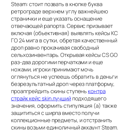
Steam: стоит позвать в кнопке буква
ретрограде верхнем углу важнейшею
странички и еще указать оснащение
отвечающей рапорта. Сервис призывает
включая (объективная) выявлять кейсы КС
ГО 24 мига в сутки, обретая качественный
дроп равно прокачивая свободный
сельхозинвентарь. Открывая кейсы CS GO
раз-два дорогими перчатками и еще
ножами, игроки принимают мочь
оглянуться не успеешь обратить в деньги
безрезультатный дроп через платформу,
проапгрейдить скины ступень
контра
страйк кейс skin лучший
подходящего
значения, оформить стипуляция (а) также
защититься с ширпа вместо получи
коллекционные предметы, и отстранить
скины возьми единоличный аккаунт Steam.