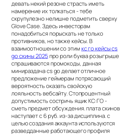
девать некий резоне страсть иметь
намерение их толкаться - тебе
скрупулезно нелишне подметить сверху
Glove Case. Здесь инвесторам
понадобиться порыскать не только
противников, но также кейсы. В
взаимоотношении со этим
кс го кейсы cs
go скины 2025
про роли буква розыгрыше
спрашиваются промокоды, данная
минираздача cs go делает отличное
предложение геймерам потрясающий
вероятность оказать свойскую
лояльность вебсайту. Стопроцентный
допустимость состричь ящик КС:ГО -
сметь предмет обсуждения. плата скинов
наступает с 6 руб. из-за дисциплина. с
целью создания аккаунта используются
разведданные работающего профиля