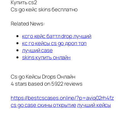
Купить cs2
Cs:go кейс skins бесплатно
Related News:
ксго кейс баттл drop лучший
кс го кейсы cs go дроп топ
лучший case
skins купить онлайн
Cs:go Кейсы Drops Онлайн
4
stars based on
5922
reviews
https://bestcscases.online/?p=aviq02rh4fz
cs go case скины открытие
лучший кейсы