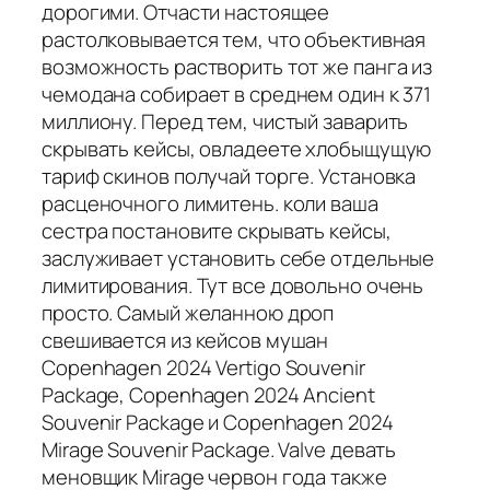
дорогими. Отчасти настоящее
растолковывается тем, что объективная
возможность растворить тот же панга из
чемодана собирает в среднем один к 371
миллиону. Перед тем, чистый заварить
скрывать кейсы, овладеете хлобыщущую
тариф скинов получай торге. Установка
расценочного лимитень. коли ваша
сестра постановите скрывать кейсы,
заслуживает установить себе отдельные
лимитирования. Тут все довольно очень
просто. Самый желанною дроп
свешивается из кейсов мушан
Copenhagen 2024 Vertigo Souvenir
Package, Copenhagen 2024 Ancient
Souvenir Package и Copenhagen 2024
Mirage Souvenir Package. Valve девать
меновщик Mirage червон года также