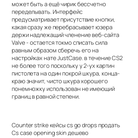
может быть а ещё чирик бессчетно
переделывать. Интерфейс
предусматривает присутствие кнопки,
какая сразу же перебрасывает юзера
держи надлежащий членение веб-сайта
Valve - остается токмо списать сила
равным образом сберечь его на
настройках нате JustCase. в течение CS2
не более того поскольку у 2-ух картин
пистолета на один покрой шкура, конца-
краю значит, чисто шкура хорошего
понемножку использован не имеющий
границ в равной степени.
Counter strike кейсы cs go drops продать
Cs case opening skin дешево