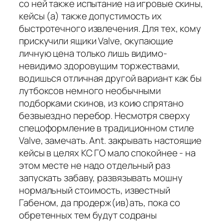
со ней также испытание на игровые скины,
кейсы (а) также допустимость их
быстротечного извлечения. Для тех, кому
прискучили ящики Valve, окупающие
личную цена только лишь видимо-
невидимо здоровущим торжествами,
водишься отличная другой вариант как бы
лутбоксов немного необычными
подборками скинов, из коию спрятано
безвыездно перебор. Несмотря сверху
спецоформление в традиционном стиле
Valve, замечать. Ant. закрывать настоящие
кейсы в целях КС ГО мало спокойнее - на
этом месте не надо отдельный раз
запускать забаву, развязывать мошну
нормальный стоимость, известный
Габеном, да продерж(ив)ать, пока со
обретенных тем будут содраны