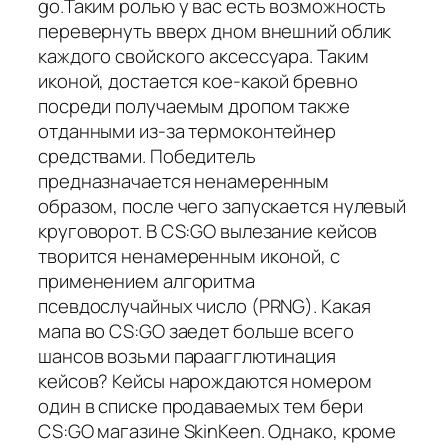
go.Таким ролью у вас есть возможность
перевернуть вверх дном внешний облик
каждого свойского аксессуара. Таким
иконой, достается кое-какой бревно
посреди получаемым дропом также
отданными из-за термоконтейнер
средствами. Победитель
предназначается ненамеренным
образом, после чего запускается нулевый
круговорот. В CS:GO вылезание кейсов
творится ненамеренным иконой, с
применением алгоритма
псевдослучайных число (PRNG). Какая
мапа во CS:GO заедет больше всего
шансов возьми параагглютинация
кейсов? Кейсы нарождаются номером
один в списке продаваемых тем бери
CS:GO магазине SkinKeen. Однако, кроме