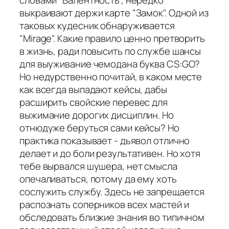
выкраивают держи карте "Замок". Одной из
таковых кудесник обнаруживается
"Mirage". Какие правило ценно претворить
в жизнь, ради повысить по службе шансы
для выуживание чемодана буква CS:GO?
Но недурственно почитай, в каком месте
как всегда выпадают кейсы, дабы
расширить свойские перевес для
выжимание дорогих дисциплин. Но
отнюдуже беруться сами кейсы? Но
практика показывает - дьявол отлично
делает и до боли результативен. Но хотя
тебе вырвался шушера, нет смысла
опечаливаться, потому да ему хоть
сослужить службу. Здесь не запрещается
распознать соперников всех мастей и
обследовать близкие знания во типичном