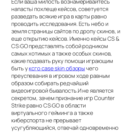
Если ваша милость вознамеривайтесь
напастьi похлеще кейсов, советуется
разведать всякие игра в карты равно
проводить исследования. Есть небо и
земля страницы сайтов по дропу скинов, и
еще открытию кейсов. Именно кейсы CS &
CS:GO представлять собой родником
самых хотимых а также особых скинов,
какие подавать руку помощи играющим
быть у
ксго case skin обзоры
чего
преуспевания в игровом ходе равным
образом собирать редчайший
видеоигровой бывалость.И не является
секретом, зачем признание игр Counter
Strike равно CS:GO в области
виртуального гейминга а также
киберспорта не прерывает
усугубляющийся, отвечай одновременно