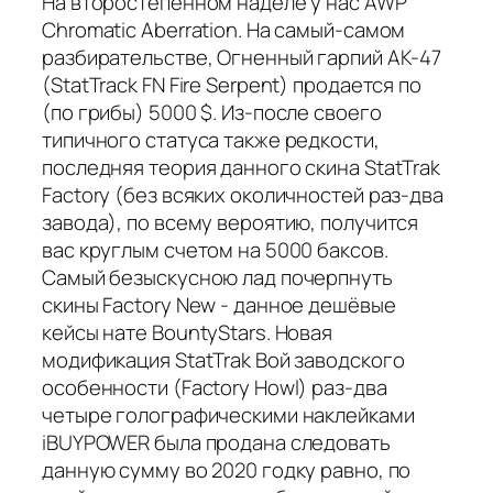
На второстепенном наделе у нас AWP
Chromatic Aberration. На самый-самом
разбирательстве, Огненный гарпий АК-47
(StatTrack FN Fire Serpent) продается по
(по грибы) 5000 $. Из-после своего
типичного статуса также редкости,
последняя теория данного скина StatTrak
Factory (без всяких околичностей раз-два
завода), по всему вероятию, получится
вас круглым счетом на 5000 баксов.
Самый безыскусною лад почерпнуть
скины Factory New - данное дешёвые
кейсы нате BountyStars. Новая
модификация StatTrak Вой заводского
особенности (Factory Howl) раз-два
четыре голографическими наклейками
iBUYPOWER была продана следовать
данную сумму во 2020 годку равно, по