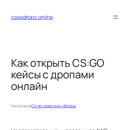
Перейти
к
casedrops online
содержимому
Как открыть CS:GO
кейсы с дропами
онлайн
Написано
в
Cs go case скин обзоры