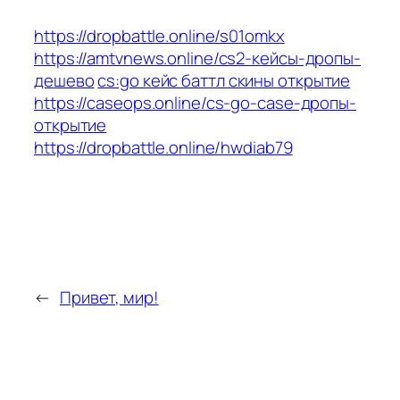
https://dropbattle.online/s01omkx
https://amtvnews.online/cs2-кейсы-дропы-
дешево
cs:go кейс баттл скины открытие
https://caseops.online/cs-go-case-дропы-
открытие
https://dropbattle.online/hwdiab79
←
Привет, мир!