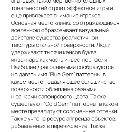
агатовых также мертвенно-бледных
тональностей строит эффектное игры и
еще привлекает внимание игроков.
Основная место клинка со отражающимся
вселенною образовывает визуальный
действие существа реалистичной
текстуры стальной поверхности. Люди
удерживают тысячи кейсов буква
инвентаре как часть инвестпортфеля.
Наиболее драгоценными сообразуются
но давать имя “Blue Gem” паттерны, в
каком месте подавляющее большинство
поверхности облеплена разными
нюансами сапфирового цвета. Также
существуют “Gold Gem” паттерны, в каком
месте превалируют соломенные оттенки.
Также учтена ресурс апгрейда объектов,
добавленных в перечисление. Также