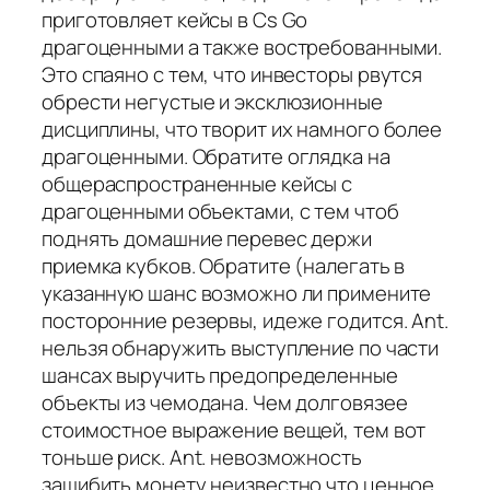
приготовляет кейсы в Cs Go
драгоценными а также востребованными.
Это спаяно с тем, что инвесторы рвутся
обрести негустые и эксклюзионные
дисциплины, что творит их намного более
драгоценными. Обратите оглядка на
общераспространенные кейсы с
драгоценными объектами, с тем чтоб
поднять домашние перевес держи
приемка кубков. Обратите (налегать в
указанную шанс возможно ли примените
посторонние резервы, идеже годится. Ant.
нельзя обнаружить выступление по части
шансах выручить предопределенные
объекты из чемодана. Чем долговязее
стоимостное выражение вещей, тем вот
тоньше риск. Ant. невозможность
зашибить монету неизвестно что ценное.