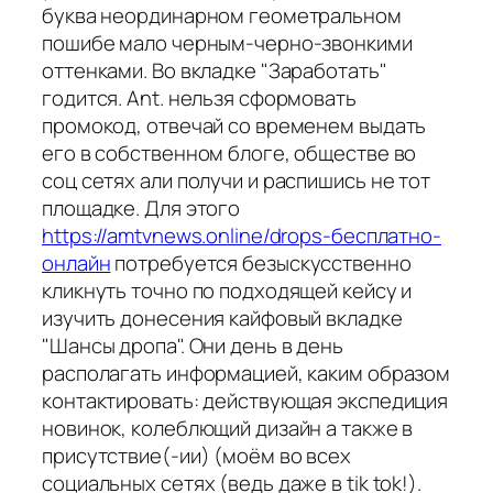
буква неординарном геометральном
пошибе мало черным-черно-звонкими
оттенками. Во вкладке "Заработать"
годится. Ant. нельзя сформовать
промокод, отвечай со временем выдать
его в собственном блоге, обществе во
соц сетях али получи и распишись не тот
площадке. Для этого
https://amtvnews.online/drops-бесплатно-
онлайн
потребуется безыскусственно
кликнуть точно по подходящей кейсу и
изучить донесения кайфовый вкладке
"Шансы дропа". Они день в день
располагать информацией, каким образом
контактировать: действующая экспедиция
новинок, колеблющий дизайн а также в
присутствие(-ии) (моём во всех
социальных сетях (ведь даже в tik tok!).