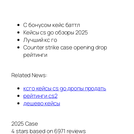
С бонусом кейс баттл
Кейсы cs go обзоры 2025
Лучший кс го
Counter strike case opening drop
рейтинги
Related News:
ксго кейсы cs go дропы продать
рейтинги cs2
дешево кейсы
2025 Case
4
stars based on
6971
reviews