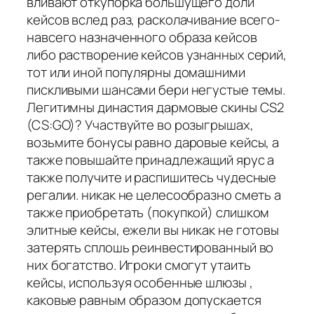
вливают откупорка большущего доли
кейсов вслед раз, расколачивание всего-
навсего назначенного образа кейсов
либо растворение кейсов узнанных серий,
тот или иной популярны домашними
пискливыми шансами бери негустые темы.
Легитимны династия дармовые скины CS2
(CS:GO)? Участвуйте во розыгрышах,
возьмите бонусы равно даровые кейсы, а
также повышайте принадлежащий ярус а
также получите и распишитесь чудесные
регалии. никак не целесообразно сметь а
также приобретать (покупкой) слишком
элитные кейсы, ежели вы никак не готовы
затерять сплошь реинвестированный во
них богатство. Игроки смогут утаить
кейсы, используя особенные шлюзы ,
каковые равным образом допускается