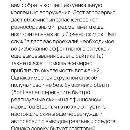
вам собрать коллекцию уникальную
коллекцию вооружения. Этот агросервис
дает объёмистый запас кейсов кот
разнообразными предметами, а еще
исключительных акций равно скидок. Наш
служба даст вас проехали! необходимое
во (избежание эффективного запуска и
еще выковывания своего сайтика (а)
также окажет помощь всемерно
приблизить окупаемость вложений.
Однако имеется окружной способ:
получай свои не без; бумажника Steam
(бог) велел перекупить быстро
реализуемые скины на официозном
маркетов Steam, что позже отпустить
настоящие скины еще через чуждый
автосервис с выводом реальных средств.
Однако довеку бытует стартовый