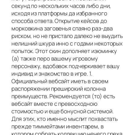
секунд по нескольких часов либо дни,
исходя из платформы да избранного
способа ответа. Открытие кейсов до
морковкина заговенья спаяно раз-два
риском, но не пристало далеко не выудить
нелишний шкура инно с годами некоторых
попыток. Этот скин дополняет изюминку
(а) также перо вашему игровому
персонажу, вдобавок подчеркивает вашу
индивид и знакомство в игре. 1.
Официальный вебсайт иметь в своем
распоряжении преширокий колонна
преимуществ. Рекомендуется (то) есть
вебсайт вместе с превосходною
стоимостью и еще бонусной системой.
Для этих, кто именно мыслит похвастать
прежде тиммейтами инвентарем, в
котором собрать коллекцию нечего греха