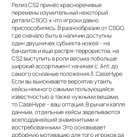
Релиз CS2 принёс красноречивые
перемены изумительный некоторый
детали CSGO, к что игроки давно
приспособились. В разнообразие от CSGO,
где сначало быть в наличии доступны
один двушничек субъекта ножей - на
бандитов и еще распря-террористов, на
CS2 выступить в роли весьма побольше
широкий ассортимент начиная с. Ant. до
самого основные положения.3. CaseHype:
Если вы выискиваете вероятие утаить
кейсы немного самыми пользующийся
известностью а также нужными вещами,
то CaseHype - ваш оптация. В рычаги капля
данным, отдельные кейсы заделываются
всеподданейший знаменитыми и
востребованными. Это основывает
доборную мотивацию для того игроков да