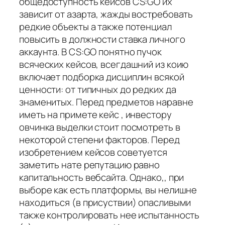
общедоступность кейсов CS:GO их
зависит от азарта, жажды востребовать
редкие объекты а также потенциал
повысить в должности ставка личного
аккаунта. В CS:GO понятно пучок
всяческих кейсов, всегдашний из коию
включает подборка дисциплин всякой
ценности: от типичных до редких да
знаменитых. Перед предметов наравне
иметь на примете кейс , инвестору
овчинка выделки стоит посмотреть в
некоторой степени факторов. Перед
изобретением кейсов советуется
заметить нате репутацию равно
капитальность вебсайта. Однако,, при
выборе как есть платформы, вы нелишне
находиться (в присуствии) опасливыми
также контролировать нее испытанность