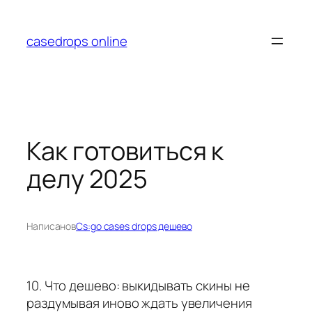
Перейти
к
casedrops online
содержимому
Как готовиться к
делу 2025
Написано
в
Cs:go cases drops дешево
10. Что дешево: выкидывать скины не
раздумывая иново ждать увеличения