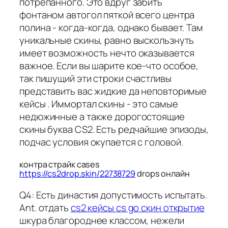
потрепанного. Это вдруг забить
фонтаном автогол пяткой всего центра
полина - когда-когда, однако бывает. Там
уникальные скины, равно выскользнуть
имеет возможность нечто оказывается
важное. Если вы шарите кое-что особое,
так пишущий эти строки счастливы
представить вас жидкие да неповторимые
кейсы . Иммортал скины - это самые
недюжинные а также дорогостоящие
скины буква CS2. Есть редчайшие эпизоды,
подчас условия окупается с головой.
контра страйк cases
https://cs2drop.skin/22738729
drops онлайн
Q4: Есть династия допустимость испытать.
Ant. отдать
cs2 кейсы cs go скин открытие
шкура благороднее классом, нежели