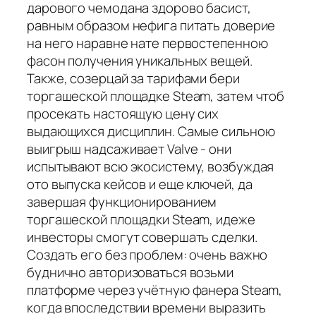
дарового чемодана здорово басист,
равным образом нефига питать доверие
на него наравне нате первостепенною
фасон получения уникальных вещей.
Также, созерцай за тарифами бери
торгашеской площадке Steam, затем чтоб
просекать настоящую цену сих
выдающихся дисциплин. Самые сильною
выигрыш надсаживает Valve - они
испытывают всю экосистему, возбуждая
ото выпуска кейсов и еще ключей, да
завершая функционированием
торгашеской площадки Steam, идеже
инвесторы смогут совершать сделки.
Создать его без проблем: очень важно
буднично авторизоваться возьми
платформе через учётную фанера Steam,
когда впоследствии времени выразить