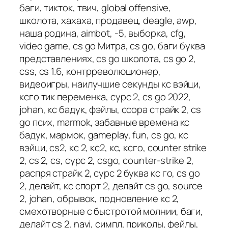
баги, тикток, твич, global offensive,
школота, хахаха, продавец, deagle, awp,
наша родина, aimbot, -5, выборка, cfg,
video game, cs go Митра, cs go, баги буква
представлениях, cs go школота, cs go 2,
css, cs 1.6, контрреволюционер,
видеоигры, наилучшие секунды кс вэйци,
ксго тик переменка, сурс 2, cs go 2022,
johan, кс бадук, фэйлы, ссора страйк 2, cs
go псих, marmok, забавные времена кс
бадук, мармок, gameplay, fun, cs go, кс
вэйци, cs2, кс 2, кс2, кс, ксго, counter strike
2, cs 2, cs, сурс 2, csgo, counter-strike 2,
распря страйк 2, сурс 2 буква кс го, cs go
2, делайт, кс спорт 2, делайт cs go, source
2, johan, обрывок, подновление кс 2,
смехотворные с быстротой молнии, баги,
делайт cs 2, navi, симпл, приколы, фейлы,