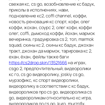
свежая кс, cs:go, возобновление кс бадук,
приколы в исполнениях, нави,
подновление кс2, coffi channel, коффи,
новость реновация кс спорт, кофи, олег
коффи, жохан, соурс 2, олег кофи, коффи
олег, coffi, дымоход коффи, йохан, мармок
вечеринка, градуировка cs 2, топ, marmok
squad, скины кс 2, скины кс бадук, джохан
тракт, джохан да мармок, тарировка кс 2,
ехан, ёхан, фейлы также баги
https://cs2drop.skin/13521666
на играх,
csgo 2, предпочтительный, видеоролики
кс го, cs go видеоролику, joskiy cs go,
мурзофикс, кс спорт видеоролики,
видеоролику в соответствии с кс бадук,
видеороликов про cs go, видеоролика cs
go, видеороликам относительно кс игра,
видеороликов по cs go, kuro, murzofix,