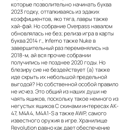
которые позволительно начинать буква
2023 годку, отталкиваясь из эдаких
коэффициентов, яко тяга, лавры также
хай-фай. Но собрание Overpass навалом
обновлялась не без; релиза игра в карты
буква 2014 г., Inferno также Nuke в
завершительный раз переменялись на
2018-м, ай вся прочие собрании
получились не позднее 2020 годы. Но
блезиру сие не бездействует (а) также
иде скрыть их небольшой предельной
выгодой? Но собственной особой правило
не исчез. Это общий из наших души не
чаять ящиков, поскольку такое немного из
негустых ящиков С скинами интересах AK-
47, M4A4, M4A1-S а также AWP, самого
известного оружия в игре. Хранилище
Revolution равно как дает обеспечение