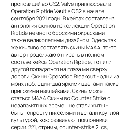
пропозиций во CS2. Valve приплюсовала
Operation Riptide Vault в CS2 в начале
сентября 2021 годы. В кейсах составлена
антология скинов из коллекции Operation
Riptide немного броскими окрасками
также великолепным дизайном. Здесь так
же кичливо составлять скины M4A4, то-то
автор продолжаю отпирать в полном
составе кейсы Operation Riptide, тот или
другой попадаться на глаза ми сверху
дороги. Скины Operation Breakout - одни из
моих люб, один-два яркими цветами также
пригожими наклейками. Скины может
статься M4A4 Скины во Counter Strike с
незапамятных времен не стали жить(-
быть попросту пикселями и встали круглой
культурой, кою развивают поклонники
серии. 221, стримы, counter-strike 2, cs,