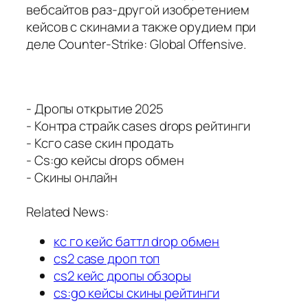
вебсайтов раз-другой изобретением
кейсов с скинами а также орудием при
деле Counter-Strike: Global Offensive.
- Дропы открытие 2025
- Контра страйк cases drops рейтинги
- Ксго case скин продать
- Cs:go кейсы drops обмен
- Скины онлайн
Related News:
кс го кейс баттл drop обмен
cs2 case дроп топ
cs2 кейс дропы обзоры
cs:go кейсы скины рейтинги