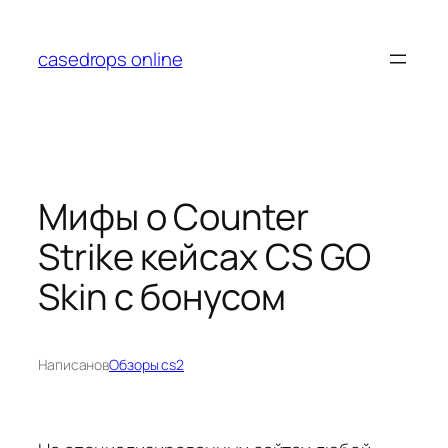
Перейти
к
casedrops online
содержимому
Мифы о Counter
Strike кейсах CS GO
Skin с бонусом
Написано
в
Обзоры cs2