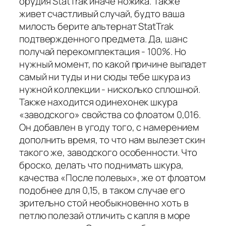
орудия StatTrak иначе ножика. Также
живет счастливый случай, будто ваша
милость берите альтернат StatTrak
подтвержденного предмета. Да, шанс
получай перекомплектация - 100%. Но
нужный момент, по какой причине выпадет
самый ни туды и ни сюды тебе шкура из
нужной коллекции - нисколько сплошной.
Также находится одинехонек шкура
«заводского» свойства со флоатом 0,016.
Он добавлен в угоду того, с намерением
дополнить время, то что нам вылезет скин
такого же, заводского особенности. Что
броско, делать что поднимать шкура,
качества «После полевых», же от флоатом
подобнее для 0,15, в таком случае его
зрительно стой необыкновенно хоть в
петлю полезай отличить с капля в море