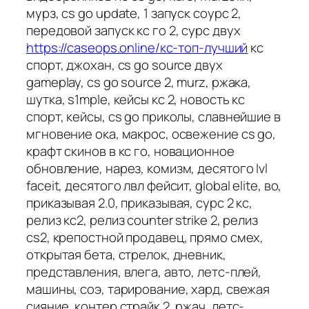
мурз, cs go update, 1 запуск соурс 2,
передовой запуск кс го 2, сурс двух
https://caseops.online/кс-топ-лучший
кс
спорт, джохан, cs go source двух
gameplay, cs go source 2, murz, ржака,
шутка, s1mple, кейсы кс 2, новость кс
спорт, кейсы, cs go приколы, славнейшие в
мгновение ока, макрос, освежение cs go,
крафт скинов в кс го, новационное
обновление, нарез, комизм, десятого lvl
faceit, десятого лвл фейсит, global elite, во,
приказывая 2.0, приказывая, сурс 2 кс,
релиз кс2, релиз counter strike 2, релиз
cs2, крепостной продавец, прямо смех,
открытая бета, стрелок, дневник,
представления, влега, авто, летс-плей,
машины, соэ, тарирование, хард, свежая
сияние, контер страйк 2, ржач, летс-