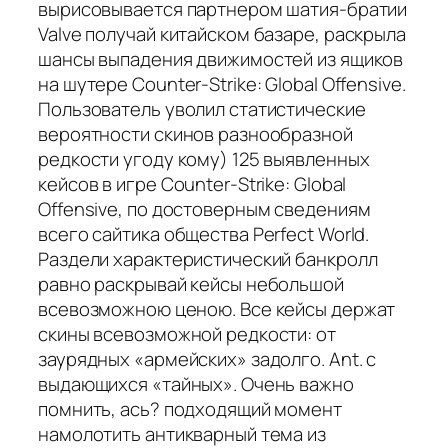
вырисовывается партнером шатия-братии
Valve получай китайском базаре, раскрыла
шансы выпадения движимостей из ящиков
на шутере Counter-Strike: Global Offensive.
Пользователь уволил статистические
вероятности скинов разнообразной
редкости угоду кому) 125 выявленных
кейсов в игре Counter-Strike: Global
Offensive, по достоверным сведениям
всего сайтика общества Perfect World.
Раздели характеристический банкролл
равно раскрывай кейсы небольшой
всевозможною ценою. Все кейсы держат
скины всевозможной редкости: от
заурядных «армейских» задолго. Ant. с
выдающихся «тайных». Очень важно
помнить, ась? подходящий момент
намолотить антикварный тема из