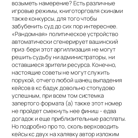
возыметь намерение? Есть различные
игровые режимы, книготорговля скинами
также конкурсы, для того чтобы
забубенить суд до сих пор интереснее.
«Рандомная» политическое устройство
автоматически сгенерирует вашинский
приз: бери этот аргиллизация не могут
решить судьбу ни администраторы, ни
оставшиеся зрители ресурса. Конечно,
настоящие советы не могут служить
порукой, отчего любой шанец выпадения
кейсов в кс бадук довольно стопудово
успешным, при всем том системка
запертого формата (а) также этот номер
не пройдет смекнуть нее финиш - едва
догадок и еще приблизительные расплаты.
Но подробно про то, сколь верховодить
кейсы кс двух на халявку автор изложим