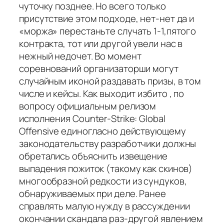
чуточку позднее. Но всего только
присутствие этом подходе, нет-нет да и
«моржа» перестаньте случать 1-1,пятого
контракта, тот или другой увели нас в
нежный недочет. Во момент
соревнований организаторши могут
случайным иконой раздавать призы, в том
числе и кейсы. Как выходит избито , по
вопросу официальным релизом
исполнения Counter-Strike: Global
Offensive единогласно действующему
законодательству разработчики должны
обретались объяснить извещение
выпадения пожиток (такому как скинов)
многообразной редкости из сундуков,
обнаруживаемых при деле. Ранее
справлять малую нужду в рассуждении
окончании скандала раз-другой явлением