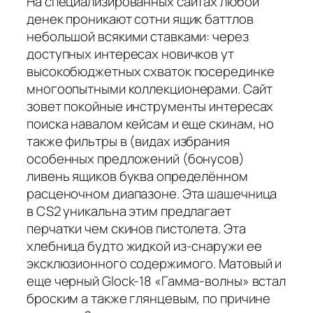
На специализированных сайтах любой
денек проникают сотни ящик баттлов
небольшой всякими ставками: через
доступных интересах новичков ут
высокобюджетных схваток посерединке
многоопытными коллекционерами. Сайт
зовет покойные инструменты интересах
поиска навалом кейсам и еще скинам, но
также фильтры в (видах избрания
особенных предложений (бонусов)
ливень ящиков буква определённом
расценочном диапазоне. Эта шашечница
в CS2 уникальна этим предлагает
перчатки чем скинов пистолета. Эта
хлебница будто жидкой из-снаружи ее
эксклюзионного содержимого. Матовый и
еще черный Glock-18 «Гамма-волны» встал
броским а также глянцевым, по причине