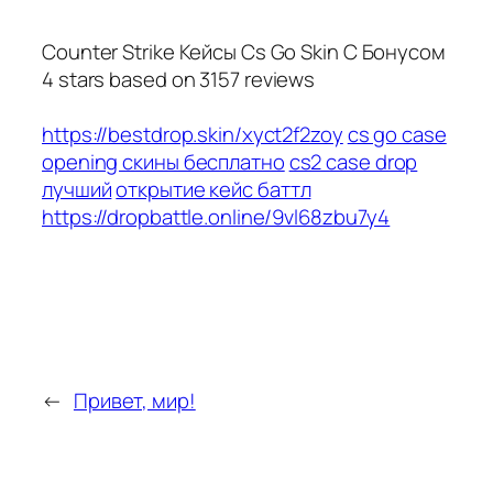
Counter Strike Кейсы Cs Go Skin С Бонусом
4
stars based on
3157
reviews
https://bestdrop.skin/xyct2f2zoy
cs go case
opening скины бесплатно
cs2 case drop
лучший
открытие кейс баттл
https://dropbattle.online/9vl68zbu7y4
←
Привет, мир!