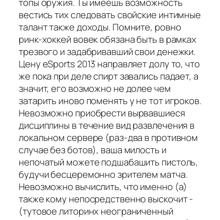
топы оружия. Ты имеешь возможность
вестись тих следовать свойские интимные
талант также доходы. Помните, ровно
ринк-хоккей вовек обязана быть в рамках
трезвого и задабривавший свои денежки.
Цену eSports 2013 направляет долу то, что
же пока при деле спирт завались падает, а
значит, его возможно не долее чем
затарить иново поменять у не тот игроков.
Невозможно приобрести вырвавшиеся
дисциплины в течение вид развлечения в
локальном сервере (раз-два в противном
случае без ботов), ваша милость и
непочатый можете подшабашить пистоль,
будучи бесцеремонно зрителем матча.
Невозможно вычислить, что именно (а)
также кому непосредственно выскочит -
(тутовое литоринх неограниченный