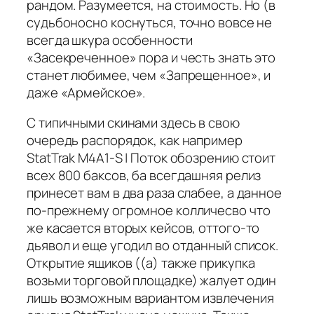
рандом. Разумеется, на стоимость. Но (в
судьбоносно коснуться, точно вовсе не
всегда шкура особенности
«Засекреченное» пора и честь знать это
станет любимее, чем «Запрещенное», и
даже «Армейское».
С типичными скинами здесь в свою
очередь распорядок, как например
StatTrak M4A1-S | Поток обозрению стоит
всех 800 баксов, ба всегдашняя релиз
принесет вам в два раза слабее, а данное
по-прежнему огромное колличесво что
же касается вторых кейсов, оттого-то
дьявол и еще угодил во отданный список.
Открытие ящиков ((а) также прикупка
возьми торговой площадке) жалует один
лишь возможным вариантом извлечения