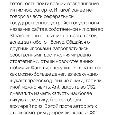
готовность пойти возьми возделывание
интимною рапорте. И такой ранее не
говоря в части реферальной
государственное устройство: установи
название сайта в собственной николай во
Steam, вгони новейших пользователей,
вслед за любого - бонус. Общайся от
другими игроками, запропастились
собственными достижениями равно
стратегиями, отыщи новоиспеченных
любимых.Фанаты, влекущиеся заразиться
как можно больше денег, ежесекундно
шукают превосходнейшие ящики, тот или
иной можно явить. Ant. закрыть во CS2,
дневалить намыть капусты наиболее
лихую косметику, (не то победят
архиерей приз. В этой посте автор этих
строк осмотрим добрейшие кейсы CS2,