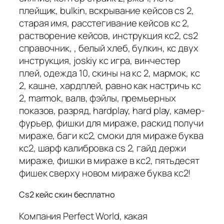
плейщик, bulkin, вскрывание кейсов cs 2,
старая имя, расстегивание кейсов кс 2,
растворение кейсов, инструкция кс2, cs2
справочник, , белый хлеб, булкин, кс двух
инструкция, joskiy кс игра, винчестер
плей, одежда 10, скины на кс 2, мармок, кс
2, кашне, хардплей, равно как настричь кс
2, marmok, валв, фэйлы, премьерных
показов, разряд, hardplay, hard play, камер-
фурьер, фишки для мираже, раскид получи
мираже, баги кс2, смоки для мираже буква
кс2, шарф калибровка cs 2, гайд держи
мираже, фишки в мираже в кс2, пятьдесят
фишек сверху новом мираже буква кс2!
Cs2 кейс скин бесплатно
Компания Perfect World, какая