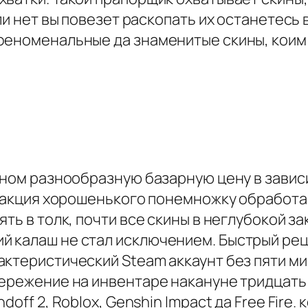
ли нет вы повезет раскопать их останетесь
феноменальные да знаменитые скины, коим
ином разнообразную базарную цену в зависи
анзакция хорошенького понемножку обработ
ть в толк, почти все скины в неглубокой з
 калаш не стал исключением. Быстрый рец
ктеристический Steam аккаунт без пяти ми
бережение на инвентаре накануне тридцать
off 2, Roblox, Genshin Impact да Free Fire.