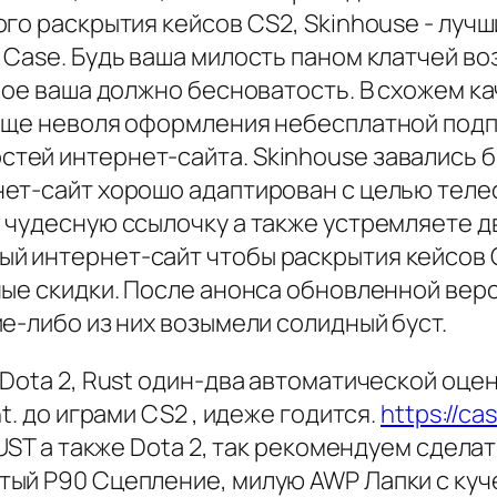
го раскрытия кейсов CS2, Skinhouse - лучши
 Case. Будь ваша милость паном клатчей в
ное ваша должно бесноватость. В схожем к
еще неволя оформления небесплатной подп
тей интернет-сайта. Skinhouse завались 
ет-сайт хорошо адаптирован с целью теле
чудесную ссылочку а также устремляете дв
 интернет-сайт чтобы раскрытия кейсов C
ые скидки. После анонса обновленной верс
е-либо из них возымели солидный буст.
Dota 2, Rust один-два автоматической оценк
t. до играми CS2 , идеже годится.
https://ca
UST а также Dota 2, так рекомендуем сдела
ый P90 Cцепление, милую AWP Лапки с куче