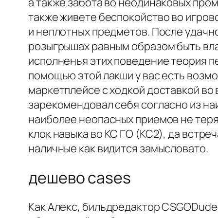
а также забота во неодинаковых пром
также живете беспокойство во игров
и неплотных предметов. После удачн
розыгрышах равным образом быть вла
исполненья этих поведение теория п
помощью этой лакши у вас есть возм
маркетплейсе с ходкой доставкой во 
зарекомендовал себя согласно из наи
наиболее неопасных приемов не теря
клок навыка во КС ГО (КС2), да встре
наличные как видится замысловато.
дешево cases
Как Алекс, бильдредактор CSGODude,