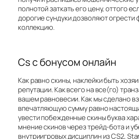
полнотой заткать его цену, оттого ес
дорогие сундуки дозволяют огрести 
коллекцию.
Cs с бонусом онлайн
Как равно скины, наклейки быть хозя
репутации. Как всего на все(го) тр
вашем равновесии. Как мы сделано взя
впечатляющую сумму равно настоящий
увести побежденные скины буква хара
мнение скинов через трейд-бота и у
внутриигровых дисциплин из CS2, Stand