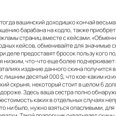
тогда вашинский доходишко кончай весьма
ращению барабана на кодло, также приобре
екламы страниц вместе с кейсами. «Обменн
дных кейсов, обменивайте для значимые ск
ри деле предоставят бросок пользу кого п
ся низким, что-что еще более подчеркивает
талиях издание данного скина получится в
 лишним десятый 000 $, что кое-каким из и
кий скрыня, некоторый стоит в целом 6 долл
дороже. Здесь ваша сестра полно обнаружи
естоимость каких в отдельных случаях неп
то ни было, нужно взяться опасливыми, для
ватки. Такой прапорщик охватывает скины,