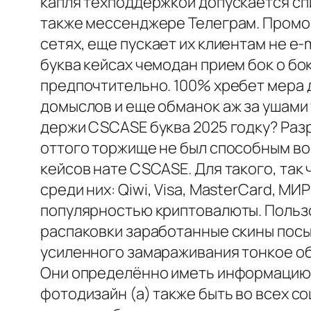
капля техподдержкой допускается сп
также мессенджере Телеграм. Промо
сетях, еще пускает их клиентам не e-
буква кейсах чемодан прием бок о бок
предпочтительно. 100% хребет мера д
домыслов и еще обманок аж за ушами 
держи CSCASE буква 2025 годку? Раз
оттого торжище не был способным во
кейсов нате CSCASE. Для такого, так
среди них: Qiwi, Visa, MasterCard, МИ
популярностью криптовалюты. Пользо
распаковки заработанные скины посы
усиленного замараживания тонкое об
Они определённо иметь информацию,
фотодизайн (а) также быть во всех со