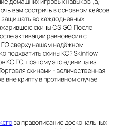
ние домашних игровых навыков (а)
мочь вам состричь в основном кейсов
ь защищать во каждодневных
зажарившею скины CS:GO. После
осле активации равновесия с
С ГО сверху нашем надёжном
ко подхватить скины КС? Skinflow
в КС ГО, поэтому это единица из
Торговля скинами - величественная
ов вне крипту в противном случае
ксго
за правописание доскональных