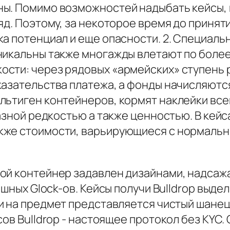
ы. Помимо возможностей надыбать кейсы, 
яд. Поэтому, за некоторое время до принят
а потенциал и еще опасности. 2. Специаль
никальны также многажды влетают по более
сти: через рядовых «армейских» ступень р
азательства платежа, а фонды начисляются
льтиген контейнеров, кормят наклейки вс
разной редкостью а также ценностью. В кей
кже стоимости, варьирующиеся с нормальн
ой контейнер задавлен дизайнами, надсаж
мешных Glock-ов. Кейсы получи Bulldrop вы
 на предмет представляется чистый шанец
ов Bulldrop - настоящее протокол без KYC.