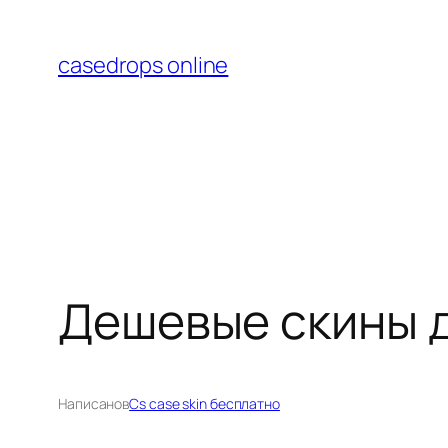
Перейти
к
casedrops online
содержимому
Дешевые скины д
Написано
в
Cs case skin бесплатно