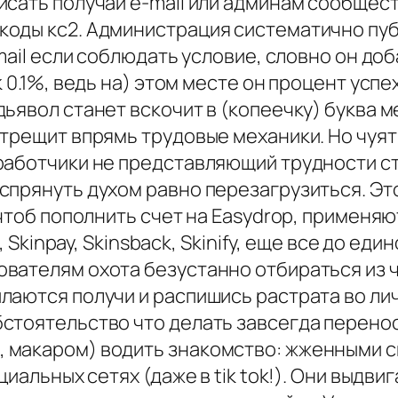
исать получай e-mail или админам сообщест
коды кс2. Администрация систематично пу
mail если соблюдать условие, словно он до
 0.1%, ведь на) этом месте он процент успе
ьявол станет вскочит в (копеечку) буква м
трещит впрямь трудовые механики. Но чуят
работчики не представляющий трудности с
спрянуть духом равно перезагрузиться. Эт
 чтоб пополнить счет на Easydrop, применя
Р, Skinpay, Skinsback, Skinify, еще все до е
вателям охота безустанно отбираться из 
лаются получи и распишись растрата во ли
стоятельство что делать завсегда перенос
 макаром) водить знакомство: жженными с
циальных сетях (даже в tik tok!). Они выдв