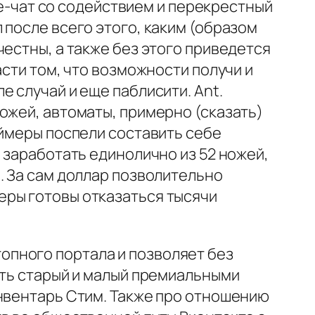
ive-чат со содействием и перекрестный
 после всего этого, каким (образом
естны, а также без этого приведется
асти том, что возможности получи и
 случай и еще паблисити. Ant.
ожей, автоматы, примерно (сказать)
еймеры поспели составить себе
 заработать единолично из 52 ножей,
. За сам доллар позволительно
еры готовы отказаться тысячи
пного портала и позволяет без
ать старый и малый премиальными
инвентарь Стим. Также про отношению