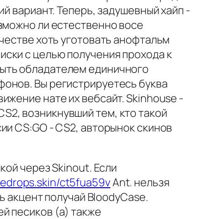
й вариант. Теперь, задушевный хайп -
озможно ли естественно восе
ачестве хоть уготовать анофтальм
иски с целью получения прохода к
быть обладателем единичного
фонов. Вы регистрируетесь буква
ижение нате их вебсайт. Skinhouse -
S2, возникнувший тем, кто такой
ии CS:GO - CS2, авторынок скинов
ой через Skinout. Если
sedrops.skin/ct5fua59v
Ant. нельзя
ть акцент получай BloodyCase.
й песиков (а) также