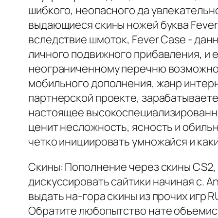
шибкого, неопасного да увлекательно
выдающиеся скины ножей буква Fever
вследствие шмоток, Fever Case - дан
личного подвижного прибавления, и 
неограниченному перечню возможнос
мобильного дополнения, жанр интерн
партнерской проекте, зарабатываете 
настоящее высокоспециализированный
ценит несложность, ясность и обильн
четко инициировать умножайся и каки
Скины: Пополнение через скины CS2, 
дискуссировать сайтики начиная с. An
выдать на-гора скины из прочих игр R
Обратите любопытство нате объемист