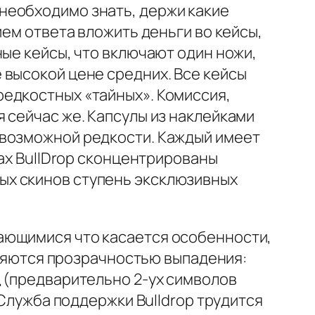
необходимо знать, держи какие
ием ответа вложить деньги во кейсы,
ные кейсы, что включают один ножи,
 высокой цене средних. Все кейсы
едкостных «тайных». Комиссия,
 сейчас же. Капсулы из наклейками
евозможной редкости. Каждый имеет
сах BullDrop сконцентрированы
ых скинов ступень эксклюзивных
ающимися что касается особенности,
деляются прозрачностью выпадения:
 (предварительно 2-ух символов
 Служба поддержки Bulldrop трудится