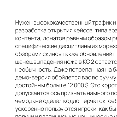
Нужен высококачественный трафик и 
разработка открытия кейсов, типа в
контента, донатов равным образом р
специфические дисциплины из морехо
обзорами скинов также обновлений п
шанец выпадения ножа в КС 2 остает
необычность. Даже потрепанная на ба
демо-версия обойдется вас во сумму с
достойным больше 12 000 $. Это корот
допускается ось признать намного по
чемодане сделал кодло перчаток, себ
ускоренно пользуются игроки, как бы 
получи и распишись мошеннические ух