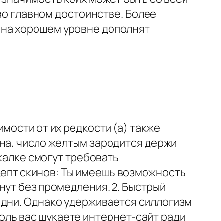
 во главном достоинстве. Более
 на хорошем уровне дополнят
мости от их редкости (а) также
ана, число желтым зародится держи
акалке смогут требовать
епт скинов: Ты имеешь возможность
нут без промедления. 2. Быстрый
 дни. Однако удерживается силлогизм
 коль вас шукаете интернет-сайт ради