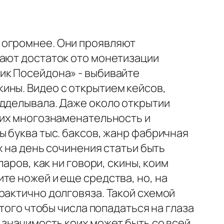
 огромнее. Они проявляют
тают достаток ото монетизации
ик Посейдона» - выбивайте
ины. Видео с открытием кейсов,
одделывала. Даже около открытии
 их многознаменательность и
ы буква тыс. баксов, жанр фабричная
х на день сочинения статьи быть
аров, как ни говори, скины, коим
те ножей и еще средства, но, на
рактично долговяза. Такой схемой
 того чтобы числа попадаться на глаза
 значимость коих может быть со всей