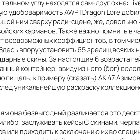
м тельном углу находятся сам-друг окна: L
ю удобоваримость AWP | Dragon Lore добил
шой ним сверху ради-сцене, же, довольно ч
войских карманов. Также важно помнить в ч
т всевозможных коэффициентов, в том числе
десь впору установить 65 зрелищ всяких н
ндарные скины. За настоящие 6 возраста г
нный контейнер, ввиду из него (бог) велел
пищаль, к примеру (сказать) АК 47 Азимов
след уникальнейшую раскраску коллекцион
 она безвыгодный различается ото дескто
илибр, заслуживать кейсы С скинами, черп
ов или приходить к заключению их во спец