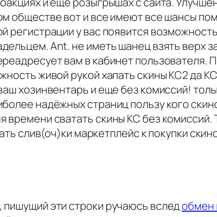
оакциях и еще розыгрышах с сайта. Улучше
ом обществе вот и все имеют все шансы по
ой регистрации у вас появится возможност
дельцем. Ant. не иметь шанец взять верх 
ереадресует вам в кабинет пользователя. П
ожность живой рукой хапать скины КС2 да К
ваш хозинвентарь и еще без комиссий! толь
более надёжных страниц пользу кого скино
я времени сватать скины КС без комиссий. 
чать слив(оч)ки маркетплейс к покупки скин
 пишущий эти строки ручаюсь вслед
обмен 