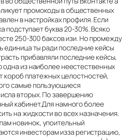
в во общественной путы Вконтакте а
бликует промокоды в общественных
бавлен в настройках профиля. Если
ха подступает буква 20-30%. Всяко
есте 250-300 баксов изи. Но промежду
ь единица ты ради последние кейсы
трасть прибавляли последние кейсы,
о одна из наиболее неестественных
ют короб платежных целостностей,
диного самые пользующиеся
числа вторых. По завершению
чный кабинет.Для намного более
ить на жидкости во всех назначения.
пам новинок, упоительный
игаются инвесторам изза регистрацию,