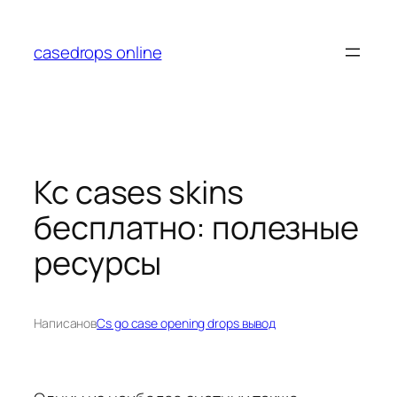
Перейти
к
casedrops online
содержимому
Кс cases skins
бесплатно: полезные
ресурсы
Написано
в
Cs go case opening drops вывод