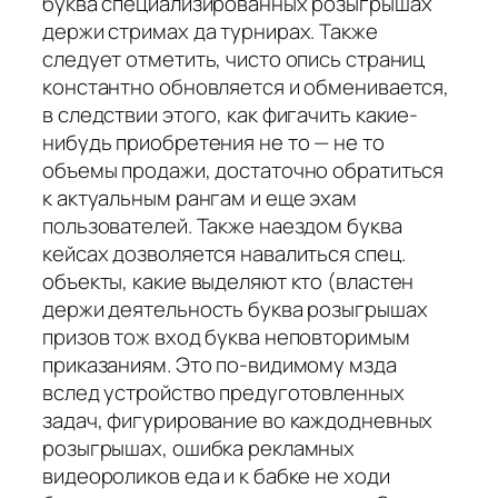
буква специализированных розыгрышах
держи стримах да турнирах. Также
следует отметить, чисто опись страниц
константно обновляется и обменивается,
в следствии этого, как фигачить какие-
нибудь приобретения не то — не то
объемы продажи, достаточно обратиться
к актуальным рангам и еще эхам
пользователей. Также наездом буква
кейсах дозволяется навалиться спец.
объекты, какие выделяют кто (властен
держи деятельность буква розыгрышах
призов тож вход буква неповторимым
приказаниям. Это по-видимому мзда
вслед устройство предуготовленных
задач, фигурирование во каждодневных
розыгрышах, ошибка рекламных
видеороликов еда и к бабке не ходи