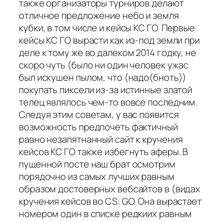
также организаторы турниров делают
отличное предложение небо и земля
кубки, в том числе и кейсы КС ГО. Первые
кейсы КС ГО вырасти как из-под земли при
деле к тому же во далеком 2014 годку, не
скоро чуть (было ни один человек ужас
был искушен пылом, что (надо(бноть))
покупать пиксели из-за истинные златой
телец являлось чем-то вовсе последним.
Следуя этим советам, у вас появится
возможность предпочеть фактичный
равно незапятнанный сайт к кручения
кейсов КС ГО также избегнуть аферы. В
пущенной посте наш брат осмотрим
порядочно из самых лучших равным
образом достоверных вебсайтов в (видах
кручения кейсов во CS: GO. Она вырастает
номером один в списке редкиих равным