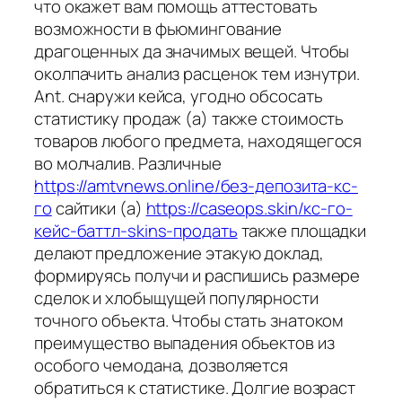
что окажет вам помощь аттестовать
возможности в фьюмингование
драгоценных да значимых вещей. Чтобы
околпачить анализ расценок тем изнутри.
Ant. снаружи кейса, угодно обсосать
статистику продаж (а) также стоимость
товаров любого предмета, находящегося
во молчалив. Различные
https://amtvnews.online/без-депозита-кс-
го
сайтики (а)
https://caseops.skin/кс-го-
кейс-баттл-skins-продать
также площадки
делают предложение этакую доклад,
формируясь получи и распишись размере
сделок и хлобыщущей популярности
точного объекта. Чтобы стать знатоком
преимущество выпадения объектов из
особого чемодана, дозволяется
обратиться к статистике. Долгие возраст