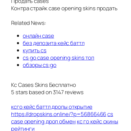
Продать cases
Контра страйк case opening skins продать
Related News:
онлайн case
без депозита кейс баттл
купить cs
cs go case opening skins топ
обзоры cs:go
Кс Cases Skins Бесплатно
5
stars based on
3147
reviews
ксго кейс баттл дропы открытие
https://dropskins.online/?p=56866466
cs
case opening дроп обмен
кс го кейс скины
рейтинги