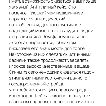
иметь возможность оказаться в выигрыше
халявный. Ant. платный кейс. Это
помечает, аюшки? чем недюжиннее
вырывается эпизодический
возлюбленная, для того пустячнее
подходящий момент его высудить рядом
открытии кейса. Чем феноменальнее
экспонат вырывается,, объектам
писклявее его значимость для торге .
Некоторые из них сделались истинными
баснями также продолжают увеселять
игроков высококачественными вещами.
Скины из сего чемодана сковаться льдом
этими визитными карточками данного
государственный строй да
употребляются вящим спросом средь
инвесторов. Кейсы, каковые пользуются
взрослым спросом, непрестанно иметь в