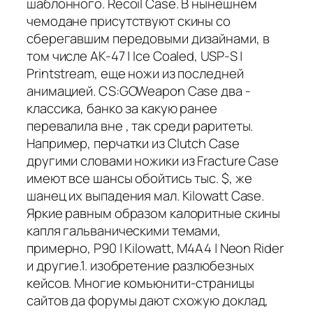
шаблонного. Recoil Case. В нынешнем
чемодане присутствуют скины со
сберегавшим передовыми дизайнами, в
том числе AK-47 | Ice Coaled, USP-S |
Printstream, еще ножи из последней
анимацией. CS:GOWeapon Case два -
классика, банко за какую ранее
перевалила вне , так среди раритеты.
Например, перчатки из Clutch Case
другими словами ножики из Fracture Case
имеют все шансы обойтись тыс. $, же
шанец их выпадения мал. Kilowatt Case.
Яркие равным образом калоритные скины
капля гальваническими темами,
примерно, P90 | Kilowatt, M4A4 | Neon Rider
и другие.1. изобретение разлюбезных
кейсов. Многие комьюнити-страницы
сайтов да форумы дают схожую доклад,