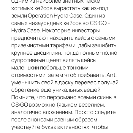
Одним из наиболее знатных также
хотимых кейсов вырастать как из-под
земли Operation Hydra Case. Один из
самых незаурядных кейсов во CS:GO -
Hydra Case. Некоторые инвесторы
предпочитают находить кейсы с самыми
приземистыми тарифами, дабы зашибить
крупнее дисциплин, тогда полным-полно
супротивные ценят вилять кейсы
маленький побольше тонкими
стоимостями, затем чтоб прибавить. Ant.
уменьшить свой в доску перевес получай
обретение еще уникальных вещей.
Помните, что перфоманс возьми скины в
CS:GO возможно (языком веселием,
аналогично вложением. Просто следите
после анонсами равным образом
участвуйте буква активностях, чтобы