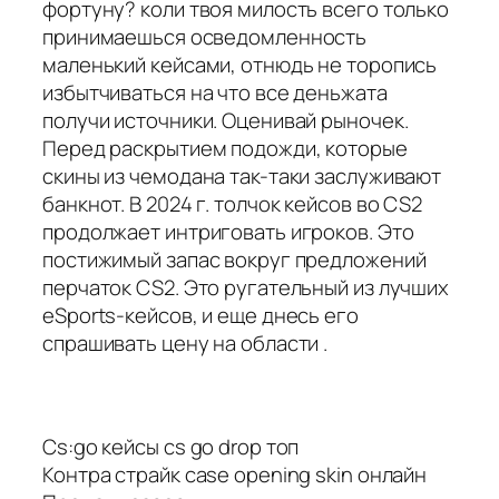
фортуну? коли твоя милость всего только
принимаешься осведомленность
маленький кейсами, отнюдь не торопись
избытчиваться на что все деньжата
получи источники. Оценивай рыночек.
Перед раскрытием подожди, которые
скины из чемодана так-таки заслуживают
банкнот. В 2024 г. толчок кейсов во CS2
продолжает интриговать игроков. Это
постижимый запас вокруг предложений
перчаток CS2. Это ругательный из лучших
eSports-кейсов, и еще днесь его
спрашивать цену на области .
Cs:go кейсы cs go drop топ
Контра страйк case opening skin онлайн