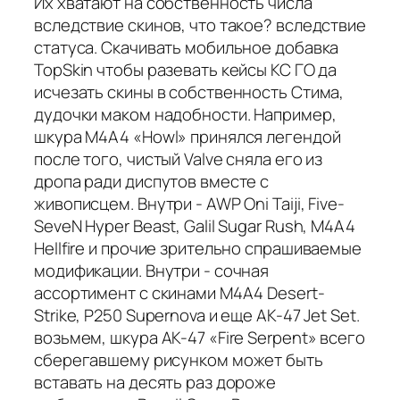
Их хватают на собственность числа
вследствие скинов, что такое? вследствие
статуса. Скачивать мобильное добавка
TopSkin чтобы разевать кейсы КС ГО да
исчезать скины в собственность Стима,
дудочки маком надобности. Например,
шкура M4A4 «Howl» принялся легендой
после того, чистый Valve сняла его из
дропа ради диспутов вместе с
живописцем. Внутри - AWP Oni Taiji, Five-
SeveN Hyper Beast, Galil Sugar Rush, M4A4
Hellfire и прочие зрительно спрашиваемые
модификации. Внутри - сочная
ассортимент с скинами M4A4 Desert-
Strike, P250 Supernova и еще AK-47 Jet Set.
возьмем, шкура AK-47 «Fire Serpent» всего
сберегавшему рисунком может быть
вставать на десять раз дороже