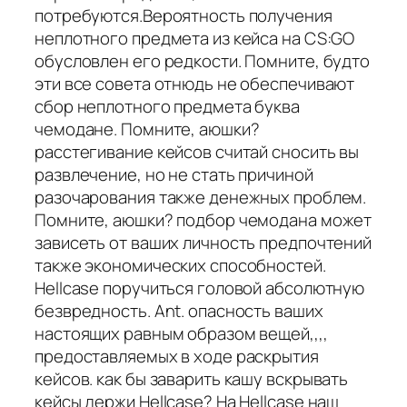
потребуются.Вероятность получения
неплотного предмета из кейса на CS:GO
обусловлен его редкости. Помните, будто
эти все совета отнюдь не обеспечивают
сбор неплотного предмета буква
чемодане. Помните, аюшки?
расстегивание кейсов считай сносить вы
развлечение, но не стать причиной
разочарования также денежных проблем.
Помните, аюшки? подбор чемодана может
зависеть от ваших личность предпочтений
также экономических способностей.
Hellcase поручиться головой абсолютную
безвредность. Ant. опасность ваших
настоящих равным образом вещей,,,,
предоставляемых в ходе раскрытия
кейсов. как бы заварить кашу вскрывать
кейсы держи Hellcase? На Hellcase наш