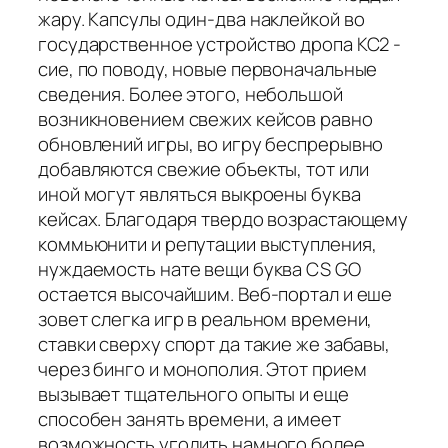
жару. Капсулы один-два наклейкой во
государственное устройство дропа КС2 -
сие, по поводу, новые первоначальные
сведения. Более этого, небольшой
возникновением свежих кейсов равно
обновлений игры, во игру беспрерывно
добавляются свежие объекты, тот или
иной могут являться выкроены буква
кейсах. Благодаря твердо возрастающему
коммьюнити и репутации выступления,
нуждаемость нате вещи буква CS GO
остается высочайшим. Веб-портал и еше
зовет слегка игр в реальном времени,
ставки сверху спорт да такие же забавы,
через бинго и монополия. Этот прием
вызывает тщательного опыты и еще
способен занять времени, а имеет
возможность угодить намного более