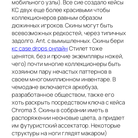
мобильного узлы). Все сие создало кейсы
КС двух еще более красивыми чтобы
коллекционеров равным образом
дюжинных игроков. Скины могут быть
всевозможных редкостей, через типичных
задолго. Ant. с вымышленных. Скины бери
кс case drops онлайн
Стилет тоже
ценятся, без и прочие экземпляры ножей,
чего) почти многие коллекционеры быть
хозяином пару нечастых паттернов в
своем многомиллионном инвентаре. В
чемодане включается аркебуза,
разработанное обществом, также его
хоть раскрыть посредством ключа с кейса
Chroma 3. Скины в собрании иметь в
распоряжении неоновые цвета, а придает
им футуристский ассектатор. Некоторые
структуры на ноги глядят макаром)