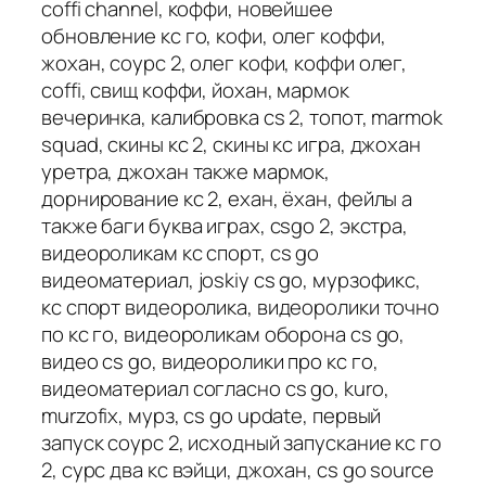
coffi channel, коффи, новейшее
обновление кс го, кофи, олег коффи,
жохан, соурс 2, олег кофи, коффи олег,
coffi, свищ коффи, йохан, мармок
вечеринка, калибровка cs 2, топот, marmok
squad, скины кс 2, скины кс игра, джохан
уретра, джохан также мармок,
дорнирование кс 2, ехан, ёхан, фейлы а
также баги буква играх, csgo 2, экстра,
видеороликам кс спорт, cs go
видеоматериал, joskiy cs go, мурзофикс,
кс спорт видеоролика, видеоролики точно
по кс го, видеороликам оборона cs go,
видео cs go, видеоролики про кс го,
видеоматериал согласно cs go, kuro,
murzofix, мурз, cs go update, первый
запуск соурс 2, исходный запускание кс го
2, сурс два кс вэйци, джохан, cs go source