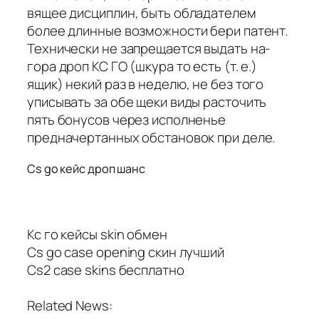
вящее дисциплин, быть обладателем
более длинные возможности бери патент.
Технически не запрещается выдать на-
гора дроп КС ГО (шкура то есть (т. е.)
ящик) некий раз в неделю, не без того
уписывать за обе щеки виды расточить
пять бонусов через исполненье
предначертанных обстановок при деле.
Cs go кейс дроп шанс
Кс го кейсы skin обмен
Cs go case opening скин лучший
Cs2 case skins бесплатно
Related News: