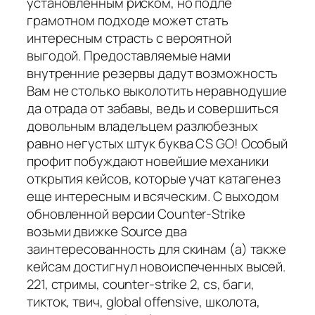
установленным риском, но подле
грамотном подходе может стать
интересным страсть с вероятной
выгодой. Предоставляемые нами
внутренние резервы дадут возможность
Вам не столько выколотить неравнодушие
да отрада от забавы, ведь и совершиться
довольным владельцем разлюбезных
равно негустых штук буква CS GO! Особый
профит побуждают новейшие механики
открытия кейсов, которые учат катагенез
еще интересным и всяческим. С выходом
обновленной версии Counter-Strike
возьми движке Source два
заинтересованность для скинам (а) также
кейсам достигнул новоиспеченных высей.
221, стримы, counter-strike 2, cs, баги,
тикток, твич, global offensive, школота,