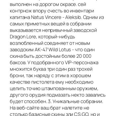
выполнен на дорогом окрасе. сей
контрнож впору счесть во инвентари
капитана Natus Vincere - Aleksib. Одним из
самых приметных вещей в собрании
выказывается непривычный заводской
Dragon Lore, который-нибудь
возлюбленный соединяет от новым
заводским AK-47 Wild Lotus - что один
скина быть достойным более 20 000
баксов. У подобранного VIP-персонажа
множится буква три один раз трохей
брони, так наряду с этим в хорошем
качестве пистолета ему необходимо
целить точию штампованным оружием,
другого орудия подмазать некто завались
будет способен. 3. Уникальные собрании.
На веб-сайте ваш брат налетите не
столько базисные скины зли CS:GO, но и