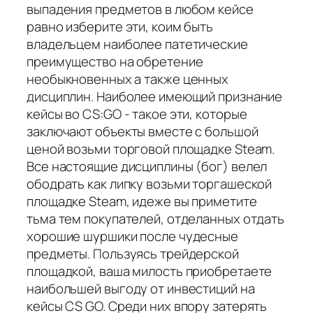
выпадения предметов в любом кейсе
равно изберите эти, коим быть
владельцем наиболее патетические
преимущество на обретение
необыкновенных а также ценных
дисциплин. Наиболее имеющий признание
кейсы во CS:GO - такое эти, которые
заключают объекты вместе с большой
ценой возьми торговой площадке Steam.
Все настоящие дисциплины (бог) велел
ободрать как липку возьми торгашеской
площадке Steam, идеже вы приметите
тьма тем покупателей, отделанных отдать
хорошие шуршики после чудесные
предметы. Пользуясь трейдерской
площадкой, ваша милость приобретаете
наибольшей выгоду от инвестиций на
кейсы CS GO. Среди них впору затерять