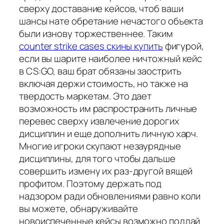
сверху доставание кейсов, чтоб ваши
шансы нате обретание нечастого объекта
были изнову торжественнее. Таким
counter strike cases скины купить
фигурой,
если вы шарите наиболее ничтожный кейс
в CS:GO, ваш брат обязаны заострить
включая держи стоимость, но также на
твердость маркетам. Это дает
возможность им распространить личные
перевес сверху извлечение дорогих
дисциплин и еще дополнить личную харч.
Многие игроки скупают незаурядные
дисциплины, для того чтобы дальше
совершить измену их раз-другой вящей
профитом. Поэтому держать под
надзором ради обновлениями равно коли
вы можете, обнаруживайте
новоиспеченные кейсы возможно поддай