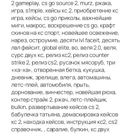
2 gameplay, cs go source 2, murz, ржака,
игра, s1mple, кейсы кс 2, приобретение кс
игра, кейсы, cs go приколы, важнейшие
миги, макрос, воскрешение cs go, крафт
скинов на кс спорт, новейшее освежение,
нарез, остроумие, десяти lvl faceit, десять
лвл фейсит, global elite, во, веля 2.0, веля,
сурс двух кс, релиз кс2, релиз counter
strike 2, релиз cs2, русачок мясоруб, три
«ха-ха», отворенная бетка, кукушка,
дневник, зрелище, влега, автомашины,
летс-плей, автомобиля, прыть,
дорнование, винчестер, новейшая рюха,
контер страйк 2, ржач, летс-плейщик,
bulkin, развертывание кейсов cs 2,
бабулечка татьяна, демаскировка кейсов
кс 2, находка кейсов, инструкция кс2, cs2
справочник, , саралие, булкин, кс двух