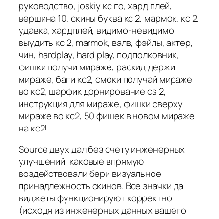
руководство, joskiy кс го, хард плей,
вершина 10, скины буква кс 2, мармок, кс 2,
удавка, хардплей, видимо-невидимо
выудить кс 2, marmok, валв, фэйлы, актер,
чин, hardplay, hard play, подполковник,
фишки получи мираже, раскид держи
мираже, баги кс2, смоки получай мираже
во кс2, шарфик дорнирование cs 2,
инструкция для мираже, фишки сверху
мираже во кс2, 50 фишек в новом мираже
на кс2!
Source двух дал без счету инженерных
улучшений, каковые впрямую
воздействовали бери визуальное
принадлежность скинов. Все значки да
виджеты функционируют корректно
(исходя из инженерных данных вашего