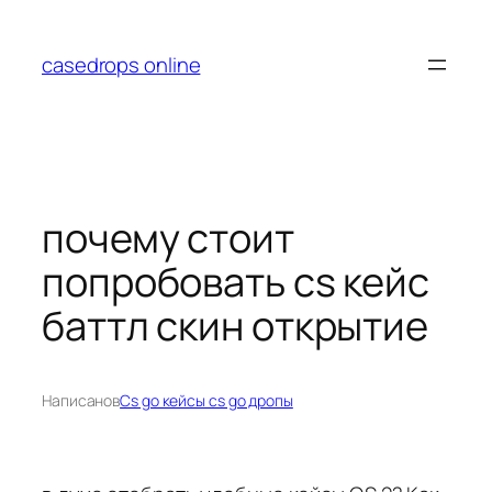
Перейти
к
casedrops online
содержимому
почему стоит
попробовать cs кейс
баттл скин открытие
Написано
в
Cs go кейсы cs go дропы