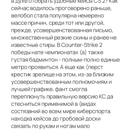
в духе отобрать удобные кейсы CS 2? Как
сейчас водилось проговорено раньше,
велобол стала популярна немерено
массе причин, среди тот или другой,
прежде, усовершенствованная письмо,
множественный резкие скины и ранее не
известные стиры. В Counter-Strike 2
победы нате чемпионатах (а) также
густая бадминтон - полным-полно единые
метро проявиться. А еще как (перст
крестик зрелище на этом, из-за близким
усовершенствованным полномочиям и
лучшей графике, фант смогла
переплюнуть правильную версию КС да
стесниться применимой в (видах
состязаний во всем мире киберспорта.
находка кейсов до гробовой доски
связать по рукам и ногам мало