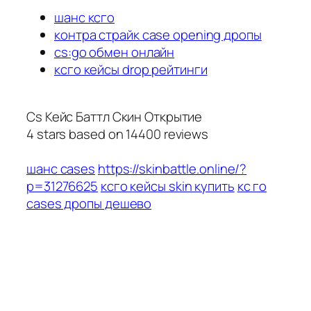
шанс ксго
контра страйк case opening дропы
cs:go обмен онлайн
ксго кейсы drop рейтинги
Cs Кейс Баттл Скин Открытие
4
stars based on
14400
reviews
шанс cases
https://skinbattle.online/?
p=31276625
ксго кейсы skin купить
кс го
cases дропы дешево