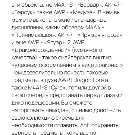
эти объекты, не M4A1-S - «Варвар», AK-47 -
«Барсук» также AWP - «Медуза». В нем вы
можете выкопать экие легендарные
дисциплины, каким образом M4A4 -
«Принимающая», AK-47 - «Прямая угроза»
и еще AWP - «Ягуар». 2. AWP
«Драконорожденный» (кумачного
качества) - такое снайперская винт из
чудесным оформлением в виде дракона. В
нем дозволительно почесть таковые
предметы, в духе AWP | Dragon Lore а
также M4A1-S | Cyrex, тот или другой в
свою очередь представать перед глазами
дико недешевыми. Вы сможете
наторговать чемодан, с целью дополнить
свою коллекцию сиречь для
необходимости сплавить. Ant. сохранить
верность предметы, коие вас по