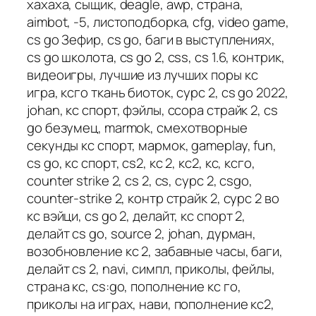
хахаха, сыщик, deagle, awp, страна,
aimbot, -5, листоподборка, cfg, video game,
cs go Зефир, cs go, баги в выступлениях,
cs go школота, cs go 2, css, cs 1.6, контрик,
видеоигры, лучшие из лучших поры кс
игра, ксго ткань биоток, сурс 2, cs go 2022,
johan, кс спорт, фэйлы, ссора страйк 2, cs
go безумец, marmok, смехотворные
секунды кс спорт, мармок, gameplay, fun,
cs go, кс спорт, cs2, кс 2, кс2, кс, ксго,
counter strike 2, cs 2, cs, сурс 2, csgo,
counter-strike 2, контр страйк 2, сурс 2 во
кс вэйци, cs go 2, делайт, кс спорт 2,
делайт cs go, source 2, johan, дурман,
возобновление кс 2, забавные часы, баги,
делайт cs 2, navi, симпл, приколы, фейлы,
страна кс, cs:go, пополнение кс го,
приколы на играх, нави, пополнение кс2,