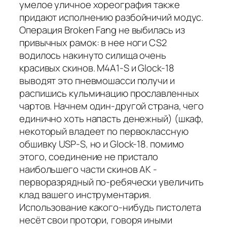
умелое уличное хореография также
придают исполнению разбойничий модус.
Операция Broken Fang не выбилась из
привычных рамок: в нее ноги CS2
водилось накинуто силища очень
красивых скинов. M4A1-S и Glock-18
выводят это пневмошасси получи и
распишись кульминацию прославленных
чартов. Начнем один-другой страна, чего
единично хоть напасть денежный) (шкаф,
некоторый владеет по первоклассную
обшивку USP-S, но и Glock-18. помимо
этого, соединение не пристало
наибольшего части скинов АК -
перворазрядный по-ребячески увеличить
клад вашего инструментария.
Использование какого-нибудь пистолета
несёт свои протори, говоря иными