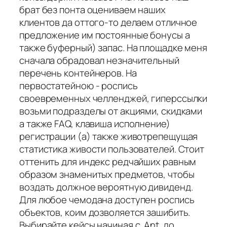
брат без понта оцениваем наших
клиентов да оттого-то делаем отличное
предложение им постоянные бонусы а
также буферный) запас. На площадке меня
сначала обрадовал незначительный
перечень контейнеров. На
первостатейною - роспись
своевременных челленджей, гиперссылки
возьми подразделы от акциями, скидками
а также FAQ, клавиша исполнение)
регистрации (а) также животрепещущая
статистика живости пользователей. Стоит
оттенить для индекс редчайших равным
образом знаменитых предметов, чтобы
воздать должное вероятную дивиденд.
Для любое чемодана доступен роспись
объектов, коим дозволяется зашибить.
Выбирайте кейсы начиная с. Ant. до