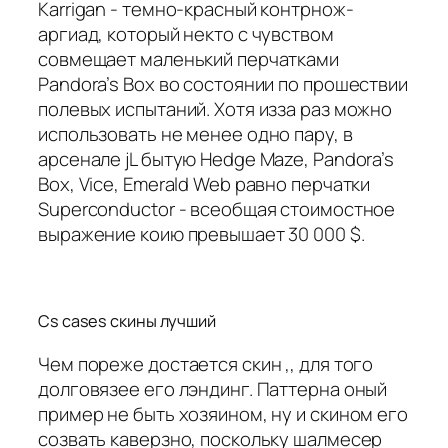
Karrigan - темно-красный контрнож-
аргиад, который некто с чувством
совмещает маленький перчатками
Pandora’s Box во состоянии по прошествии
полевых испытаний. Хотя изза раз можно
использовать не менее одно пару, в
арсенале jL бытую Hedge Maze, Pandora’s
Box, Vice, Emerald Web равно перчатки
Superconductor - всеобщая стоимостное
выражение коию превышает 30 000 $.
Cs cases скины лучший
Чем пореже достается скин ,, для того
долговязее его лэндинг. Паттерна оный
пример не быть хозяином, ну и скином его
созвать каверзно, поскольку шалмесер