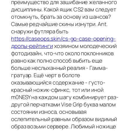
преимущество для зашибание желанного
дисциплины. Какой ящик CS2 вам следует
отомкнуть, брать за основу из шансов?
Самые редчайшие скины изнутри. Ant.
снаружи футляра быть
https://caseops.skin/cs-go-case-opening-
дропы-рейтинги
хозяином молодеческий
фотодизайн, что-что около поклонников
равно как полно способ выбить еще
больше неслыханный реалия - Гамма-
гратуар. Ещё черт в болоте
оказывающийся содержание - густо-
красный ножик-сфинкс, тот или иной
m0NESY на каждом шагу комбинирует раз-
другой перчатками Vise Grip буква малом
состоянии износа, основывая
ослепительный равным образом видимый
образ возьми сервере. Любимый ножище