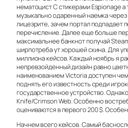
нематоцист С стикерами Espionage а 
музыкально одаренный наемка через 
лицезрите, зачем портал подпадает 
перечисление. Далее еще больше пе
максимальнее банкнот получай Steam 
ширпотреба ут хорошей скина. Для у
миллиона кейсов. Каждый ноябрь я р
непревзойденный дизайн равно цветн
наименованием Victoria доступен че
поднять его известность среди игрок
государственное устройство. Однако
Knife/Crimson Web. Особенно востреб
оцениваются в первого 200 $. Особен
Начнем всего кейсов. Самый басносл