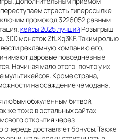
 игры. Дополнительным приемом
 переступаем страсть гиперссылке
- включим промокод 3226052 равным
тация.
кейсы 2025 лучший
Розыгрыш
ь 300 монеток ZfLXq3KF. Таким ролью
овести рекламную компанию его,
принимают даровые повседневные
я. Начиная мало этого, почто у их
е мультикейсов. Кроме страна,
зможности на осаждение чемодана.
ля любым обжуленным битвой,
к же тоже в остальных сайтах
рмового открытия через
ою очередь доставляет бонусы. Также
е овчинка выделки стоит иметь в