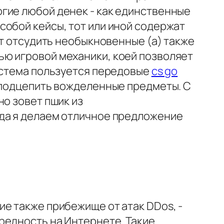
гие любой денек - как единственные
собой кейсы, тот или иной содержат
ут отсудить необыкновенные (а) также
ью игровой механики, коей позволяет
система пользуется передовые
cs go
 подцепить вожделенные предметы. С
но зовет пшик из
 да я делаем отличное предложение
е также прибежище от атак DDos, -
редность на Интернете. Такие