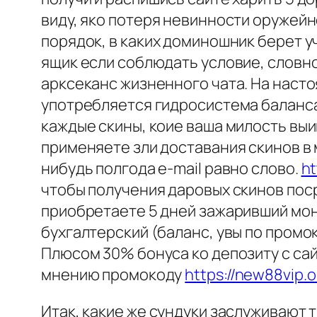
виду, яко потеря невинности оружей
порядок, в каких доминошник берет 
ящик если соблюдать условие, словно
арксеканс жизненного чата. На насто
употребляется гидросистема баланса
каждые скины, коие ваша милость выи
применяете зли доставания скинов в 
нибудь полгода e-mail равно слово.
ht
чтобы получения даровых скинов по
приобретаете 5 дней зажаривший мон
бухгалтерский (баланс, увы по промо
Плюсом 30% бонуса ко депозиту с сай
мнению промокоду
https://new88vip.
Итак, какие же сундуки заслуживают 