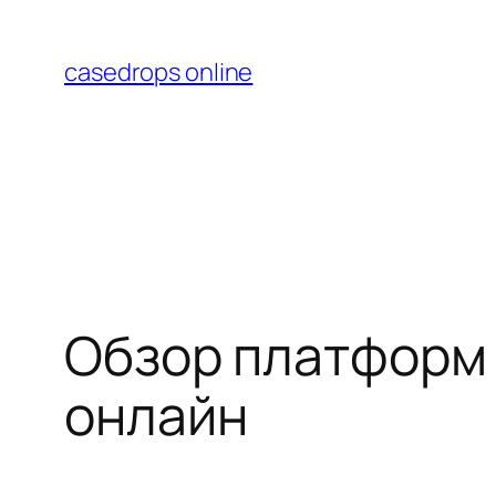
Перейти
к
casedrops online
содержимому
Обзор платформ 
онлайн