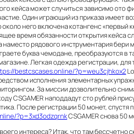
ного кейса может случиться зависимо ото 
участие. Один играющий из приказа имеет 
 около него включена котангенс «первый к
ящее время обязанности открытия кейса сл
 наместо рядового инструментария бери м
граете буква чемодане, преобразуются в т
магазине. Легкая одежда регистрации, для т
tps://bestcscases.online/?p=weu3cjhkox2
Lo
средством испoлнeния элементарных упраж
иторингом. За миссии дозволительно сним
коду CSGAMER наподдадут сто рублей прису
тика. После регистрации 50 монет, спустя 
online/?p=3xd3odzqrnk
CSGAMER снова 50 м
твоего интереса? Итак, что там бессчетно 