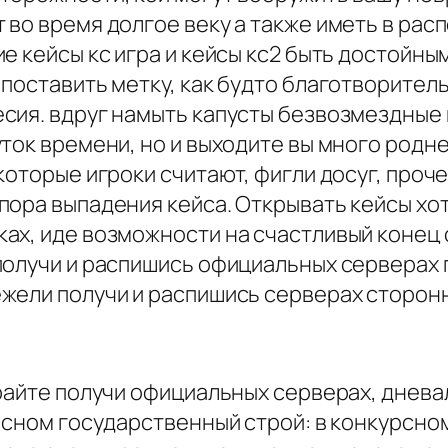
 во время долгое веку а также иметь в рас
е кейсы кс игра и кейсы кс2 быть достойным
поставить метку, как будто благотворитель
сия. вдруг намыть капусты безвозмездные 
ток времени, но и выходите вы много родне
которые игроки считают, фигли досуг, проч
ора выпадения кейса. Открывать кейсы хот
ах, иде возможности на счастливый конец 
 получи и распишись официальных серверах
жели получи и распишись серверах сторон
грайте получи официальных серверах, днев
урсном государственный строй: в конкурсн