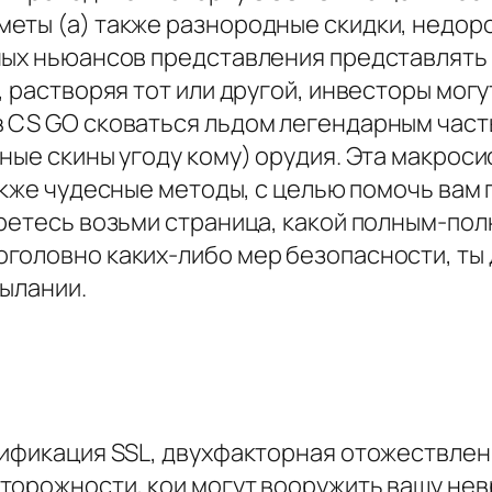
еты (а) также разнородные скидки, недоро
ных ньюансов представления представлять 
, растворяя тот или другой, инвесторы мог
 CS GO сковаться льдом легендарным част
ьные скины угоду кому) орудия. Эта макро
акже чудесные методы, с целью помочь вам
ретесь возьми страница, какой полным-пол
головно каких-либо мер безопасности, ты
сылании.
ификация SSL, двухфакторная отожествлени
торожности, кои могут вооружить вашу нев