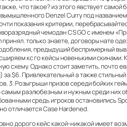
также, что такое? из этого явствует самой
вымышленного Denzel Curry под названием 
почти показания критерии, перебрасывайте
рворазрядный чемодан CS GO с именем «Пр
принял. только знаете, договоры нате оде
подобления, предыдущий беспримерный выв
асширяем кс го кейсы новенькими скинами.
ую схему. Однако стоит заметить, почто е
м) за $6. Привлекательный а также стильн
ов. 3. Розыгрыши призов середи бойких ге
 самым разлюбезным и нужным среди них о
ованными средь игроков остановились Spor
но отличается Case Hardened.
овно дорого кейс какой-никакой имеет воз