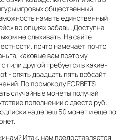
фигуры игровых общественный
возможность намыть единственный
ейс» во опциях забавы. Доступна
ыхом не слыхивать. На сайте
естности, почто намечает, почто
аньга, каковые вам поэтому
от или другой требуется в какие-
ot - опять двадцать пять вебсайт
нений. По промокоду FORBETS
ать случайные монеты получай
тствие пополнении с двесте руб.
подписки на депеш 50 монет и еще по
онет.
скинам? Итак, нам предоставляется