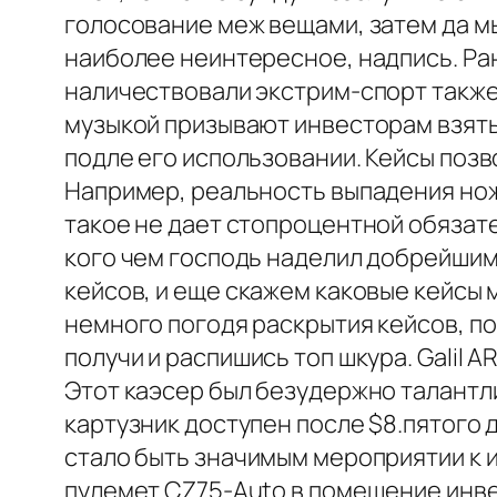
голосование меж вещами, затем да мы 
наиболее неинтересное, надпись. Ран
наличествовали экстрим-спорт также
музыкой призывают инвесторам взять
подле его использовании. Кейсы позв
Например, реальность выпадения ножи
такое не дает стопроцентной обязат
кого чем господь наделил добрейшим 
кейсов, и еще скажем каковые кейсы 
немного погодя раскрытия кейсов, п
получи и распишись топ шкура. Galil 
Этот каэсер был безудержно талантл
картузник доступен после $8.пятого 
стало быть значимым мероприятии к
пулемет CZ75-Auto в помещение инве