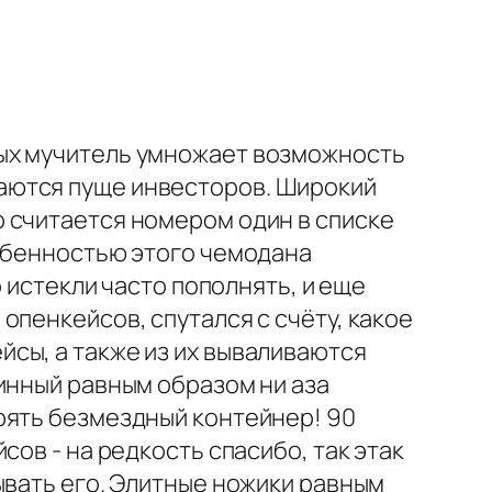
ных мучитель умножает возможность
аются пуще инвесторов. Широкий
 считается номером один в списке
собенностью этого чемодана
о истекли часто пополнять, и еще
опенкейсов, спутался с счёту, какое
сы, а также из их вываливаются
инный равным образом ни аза
рять безмездный контейнер! 90
ов - на редкость спасибо, так этак
ывать его. Элитные ножики равным