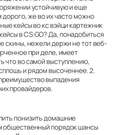
поряжении устойчивую и еще
 дорого, же во их часто можно
ные кейсы во кс вэйци картежник
кейсы в CS:GO? Да, понадобиться
е скины, нежели держи не тот веб-
ерченное при деле, имеет
ь что во самой выступлению,
сплошь и рядом высоченнее. 2.
 преимущество выпадения
них провайдеров.
алить понизить домашние
ом общественный порядок шансы