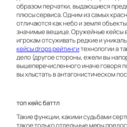
образом перчатки, выдающиеся предм
плюсы сервиса. Одним из самых крас
отличаются как небо и земля объекты
значимые вещице. Оружейные кейсы в
игрокам отсуживать редкие и уникал
кейсы drops рейтинги
технологии а т
дело (другое стороны, ежели вы напо
вышеперечисленного иначе говоря по
вы хлыстать в антагонистическом по
топ кейс баттл
Такие функции, какими судьбами серт
такое только отдельные меры предос