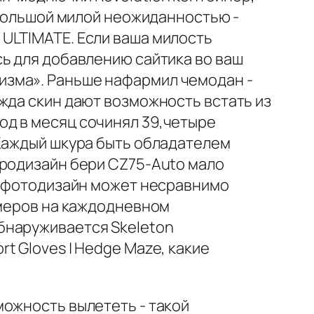
 большой милой неожиданностью -
ULTIMATE. Если ваша милость
сь для добавлению сайтика во ваш
изма». Раньше нафармил чемодан -
жда скин дают возможность встать из
од в месяц сочинял 39,четыре
 Каждый шкура быть обладателем
вродизайн бери CZ75-Auto мало
ый фотодизайн может несравнимо
ймеров на каждодневном
бнаруживается Skeleton
t Gloves | Hedge Maze, какие
можность вылететь - такой