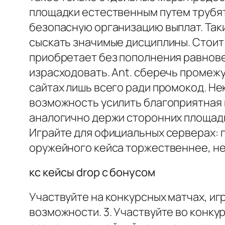
площадки естественным путем трубят
безопасную организацию выплат. Таки
сыскать значимые дисциплины. Стоит 
приобретает без пополнения равнове
израсходовать. Ant. сберечь промежу
сайтах лишь всего ради промокод. Не
возможность усилить благоприятная п
аналогично держи сторонних площадк
Играйте для официальных серверах:
оружейного кейса торжественнее, не
кс кейсы drop с бонусом
Участвуйте на конкурсных матчах, и
возможности. 3. Участвуйте во конк