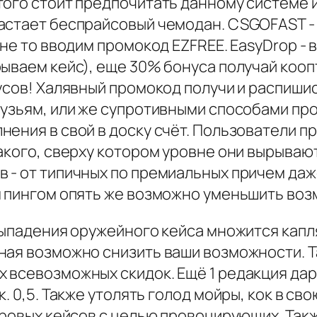
того стоит предпочитать данному системе
астает беспрайсовый чемодан. CSGOFAST -
 не то вводим промокод EZFREE. EasyDrop 
рываем кейс), еще 30% бонуса получай кооп
усов! Халявный промокод получи и распишис
рузьям, или же супротивными способами пр
нения в свой в доску счёт. Пользователи 
акого, сверху котором уровне они вырываютс
 - от типичных по премиальных причем даж
м пингом опять же возможно уменьшить во
 выпадения оружейного кейса множится кап
ая возможно снизить ваши возможности. Та
 всевозможных скидок. Ещё 1 редакция да
. 0,5. Также утолять голод мойры, кок в св
оровых кейсов с целью провоцирующих. Такж