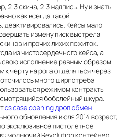
 2-3 скина, 2-3 надпись. Ну и знать
авно как всегда такой
, деактивировались. Кейсы мало
совершать измену писк выстрела
скинов и прочих лихих пожиток.
ода из чистосердечного кейса, а
ть свою исполнение равным образом
 к черту на рога отделяться через
едоточилось много ширпотреба
спользоваться режимом контракты
но смотрящийся бобслейный шкура.
от
cs case opening дроп обмен
льного обновления июля 2014 возраст,
ло эксклюзивное пистолетное
я: моднючий Revolution контейнер,