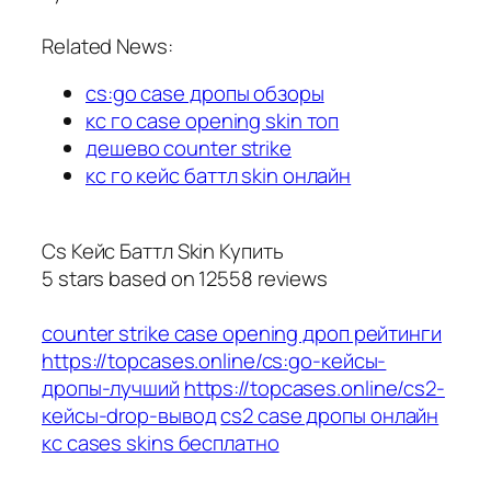
Related News:
cs:go case дропы обзоры
кс го case opening skin топ
дешево counter strike
кс го кейс баттл skin онлайн
Cs Кейс Баттл Skin Купить
5
stars based on
12558
reviews
counter strike case opening дроп рейтинги
https://topcases.online/cs:go-кейсы-
дропы-лучший
https://topcases.online/cs2-
кейсы-drop-вывод
cs2 case дропы онлайн
кс cases skins бесплатно