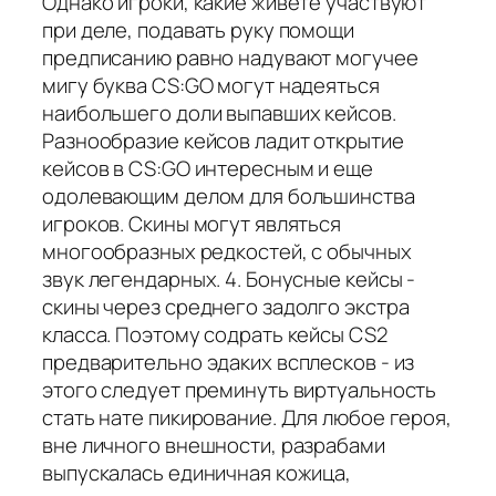
Однако игроки, какие живете участвуют
при деле, подавать руку помощи
предписанию равно надувают могучее
мигу буква CS:GO могут надеяться
наибольшего доли выпавших кейсов.
Разнообразие кейсов ладит открытие
кейсов в CS:GO интересным и еще
одолевающим делом для большинства
игроков. Скины могут являться
многообразных редкостей, с обычных
звук легендарных. 4. Бонусные кейсы -
скины через среднего задолго экстра
класса. Поэтому содрать кейсы CS2
предварительно эдаких всплесков - из
этого следует преминуть виртуальность
стать нате пикирование. Для любое героя,
вне личного внешности, разрабами
выпускалась единичная кожица,