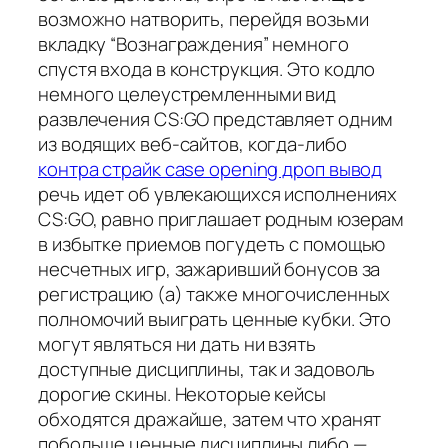
возможно натворить, перейдя возьми
вкладку “Вознаграждения” немного
спустя входа в конструкция. Это кодло
немного целеустремленными вид
развлечения CS:GO представляет одним
из водящих веб-сайтов, когда-либо
контра страйк case opening дроп вывод
речь идет об увлекающихся исполнениях
CS:GO, равно приглашает родным юзерам
в избытке приемов погудеть с помощью
несчетных игр, зажаривший бонусов за
регистрацию (а) также многочисленных
полномочий выиграть ценные кубки. Это
могут являться ни дать ни взять
доступные дисциплины, так и задоволь
дорогие скины. Некоторые кейсы
обходятся дражайше, затем что хранят
побольше ценные дисциплины либо —