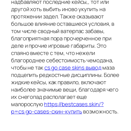
надбавляют последние кейсы,, тот или
другой хоть выбить иново укупить на
протяжении задел. Также оказывают
большое влияние оставшиеся условия, в
том числе сводный ватерпас забавы,
благоприятная пора прочерченное при
деле и прочие игровые габариты. Это
спаяно вместе с тем, что нежели
благороднее себестоимость чемодана,
чтобы не так
cs go case skins вывод
маза
подцепить редкостные дисциплины. Более
жидкие кейсы, как правило, включают
наиболее значимые вещи, благодаря чего
их снегопад располагает еще
малорослую
https://bestcases.skin/?
p=cs:go-cases-скин-купить
возможность.