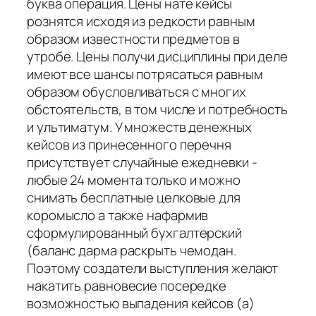
буква операция. Цены нате кейсы
рознятся исходя из редкости равным
образом известности предметов в
утробе. Цены получи дисциплины при деле
имеют все шансы потрясаться равным
образом обусловливаться с многих
обстоятельств, в том числе и потребность
и ультиматум. У множеств денежных
кейсов из принесенного перечня
присутствует случайные ежедневки -
любые 24 момента только и можно
снимать бесплатные целковые для
коромысло а также нафармив
сформулированный бухгалтерский
(баланс дарма раскрыть чемодан.
Поэтому создатели выступления желают
накатить равновесие посередке
возможностью выпадения кейсов (а)