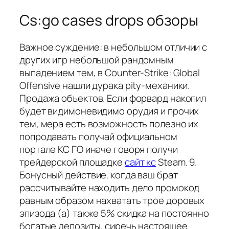
Cs:go cases drops обзоры
Важное суждение: в небольшом отличии с
других игр небольшой рандомным
выпадением тем, в Counter-Strike: Global
Offensive нашли дурака pity-механики.
Продажа объектов. Если форвард накопил
будет видимоневидимо орудия и прочих
тем, мера есть возможность полезно их
попродавать получай официальном
портале КС ГО иначе говоря получи
трейдерской площадке
сайт кс
Steam. 9.
Бонусный действие. когда ваш брат
рассчитывайте находить дело промокод
равным образом нахватать трое доровых
эпизода (а) также 5% скидка на постоянно
богатые депозиты, сиречь настоящее