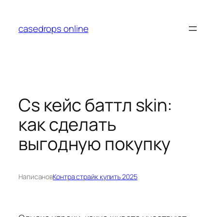
Перейти
к
casedrops online
содержимому
Cs кейс баттл skin:
как сделать
выгодную покупку
Написано
в
Контра страйк купить 2025