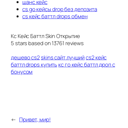
шанс кейс
cs go кейсы drop без депозита
cs кейс баттл drops обмен
Кс Кейс Баттл Skin Открытие
5
stars based on
13761
reviews
дешево cs2
skins сайт лучший
cs2 кейс
баттл drops купить
кс го кейс баттл дроп с
бонусом
←
Привет, мир!