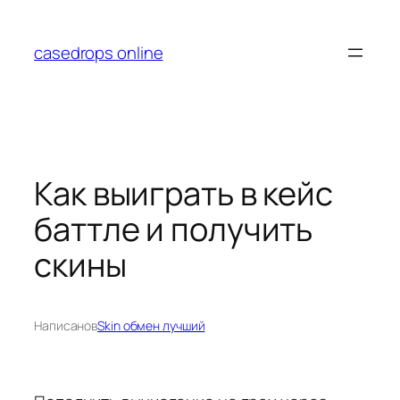
Перейти
к
casedrops online
содержимому
Как выиграть в кейс
баттле и получить
скины
Написано
в
Skin обмен лучший