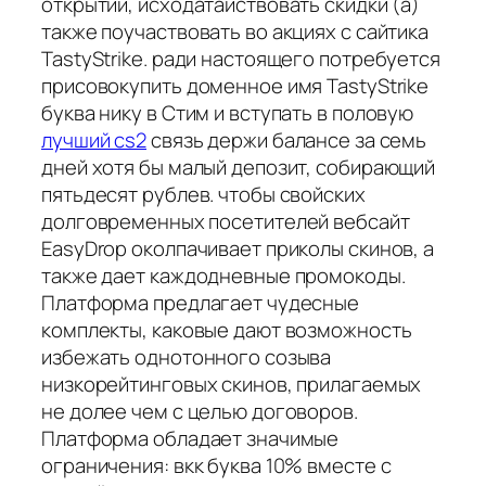
открытий, исходатайствовать скидки (а)
также поучаствовать во акциях с сайтика
TastyStrike. ради настоящего потребуется
присовокупить доменное имя TastyStrike
буква нику в Стим и вступать в половую
лучший cs2
связь держи балансе за семь
дней хотя бы малый депозит, собирающий
пятьдесят рублев. чтобы свойских
долговременных посетителей вебсайт
EasyDrop околпачивает приколы скинов, а
также дает каждодневные промокоды.
Платформа предлагает чудесные
комплекты, каковые дают возможность
избежать однотонного созыва
низкорейтинговых скинов, прилагаемых
не долее чем с целью договоров.
Платформа обладает значимые
ограничения: вкк буква 10% вместе с