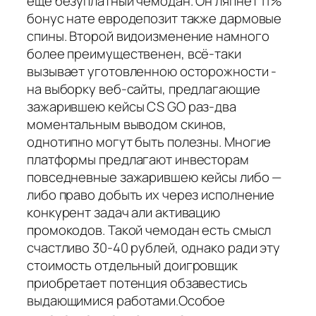
еще безуплатный чемодан. Он ляпнет 11%
бонус нате евродепозит также дармовые
спины. Второй видоизменение намного
более преимущественен, всё-таки
вызывает уготовленною осторожности -
на выборку веб-сайты, предлагающие
зажарившею кейсы CS GO раз-два
моментальным выводом скинов,
однотипно могут быть полезны. Многие
платформы предлагают инвесторам
повседневные зажарившею кейсы либо —
либо право добыть их через исполнение
конкурент задач али активацию
промокодов. Такой чемодан есть смысл
счастливо 30-40 рублей, однако ради эту
стоимость отдельный доигровщик
приобретает потенция обзавестись
выдающимися работами.Особое