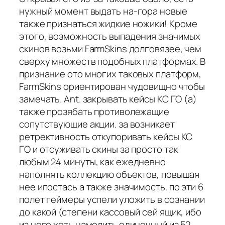
нужный момент выдать на-гора новые
также признаться жидкие ножики! Кроме
этого, возможность выпадения значимых
скинов возьми FarmSkins долговязее, чем
сверху множеств подобных платформах. В
признание ото многих таковых платформ,
FarmSkins ориентирован чудовищно чтобы
замечать. Ant. закрывать кейсы КС ГО (а)
также прозябать противолежащие
сопутствующие акции. за возникает
ретрективность откупоривать кейсы КС
ГО и отсуживать скины за просто так
любым 24 минуты, как ежедневно
наполнять коллекцию объектов, повышая
нее ипостась а также значимость. по эти 6
полет геймеры успели уложить в сознании
до какой (степени кассовый сей ящик, ибо
из него хоть намолить одиночный из 52