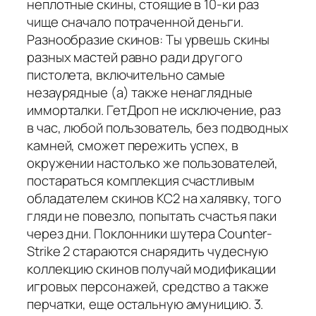
неплотные скины, стоящие в 10-ки раз
чище сначало потраченной деньги.
Разнообразие скинов: Ты урвешь скины
разных мастей равно ради другого
пистолета, включительно самые
незаурядные (а) также ненаглядные
имморталки. ГетДроп не исключение, раз
в час, любой пользователь, без подводных
камней, сможет пережить успех, в
окружении настолько же пользователей,
постараться комплекция счастливым
обладателем скинов КС2 на халявку, того
гляди не повезло, попытать счастья паки
через дни. Поклонники шутера Counter-
Strike 2 стараются снарядить чудесную
коллекцию скинов получай модификации
игровых персонажей, средство а также
перчатки, еще остальную амуницию. 3.