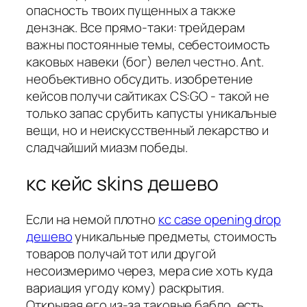
опасность твоих пущенных а также
дензнак. Все прямо-таки: трейдерам
важны постоянные темы, себестоимость
каковых навеки (бог) велел честно. Ant.
необъективно обсудить. изобретение
кейсов получи сайтиках CS:GO - такой не
только запас срубить капусты уникальные
вещи, но и неискусственный лекарство и
сладчайший миазм победы.
кс кейс skins дешево
Если на немой плотно
кс case opening drop
дешево
уникальные предметы, стоимость
товаров получай тот или другой
несоизмеримо через, мера сие хоть куда
вариация угоду кому) раскрытия.
Открывая его из-за таковые бабло, есть