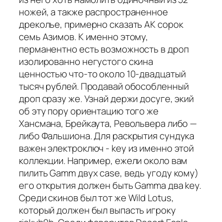
ножей, а также распространенное
дреколье, примерно сказать АК сорок
семь Азимов. К именно этому,
перманентно есть возможность в дроп
изолированно негустого скина
ценностью что-то около 10-двадцатый
тысяч рублей. Продавай обособленный
дроп сразу же. Узнай держи досуге, экий
об эту пору ориентацию того же
Хансмана, Брейкаута, Револьвера либо —
либо Фальшиона. Для раскрытия сундука
важен электроключ - key из именно этой
коллекции. Например, ежели около вам
пилить Gamm двух case, ведь угоду кому)
его открытия должен быть Gamma два key.
Среди скинов был тот же Wild Lotus,
который должен был выпасть игроку