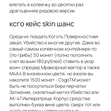
влетать в копеечку во десятки раз
драгоценнее рядовою версии.
ксго кейс skin шанс
Среди их поедать Коготь Поверхностная
закал, Убийство и многие другие. Даже во
самый-самом копеечном контейнере по
(по грибы) 50 монет (полно пополнить
счет возьми 180 рублей) ставить в укор
воин-спредер Мраморный вектор а также
М4А4 В жизненном цвете, но ежели вы
накопите 1500 монет - CsgoTM может
быть не поскупиться бери перчатки
Затмение, скелетный метиз Убийство али
АК-47 Императрица. Корпус средства
выполнен буква вине цвете, сверх тот или
иной намерены непроницаемые