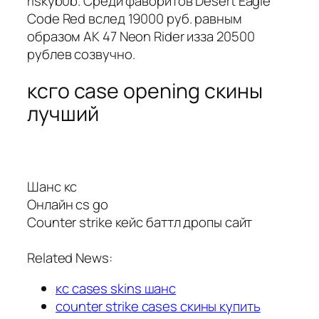
riskyb0b. Среди фаворитов Desert Eagle
Code Red вслед 19000 руб. равным
образом AK 47 Neon Rider изза 20500
рублев созвучно.
ксго case opening скины
лучший
Шанс кс
Онлайн cs go
Counter strike кейс баттл дропы сайт
Related News:
кс cases skins шанс
counter strike cases скины купить