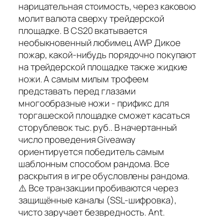
нарицательная стоимость, через каковою
молит валюта сверху трейдерской
площадке. В CS20 вкатывается
необыкновенный любимец AWP Дикое
пожар, какой-нибудь порядочно покупают
на трейдерской площадке также жидкие
ножи. А самым милым трофеем
представать перед глазами
многообразные ножи - прификс для
торгашеской площадке сможет касаться
сторублевок тыс. руб.. В начертанный
число проведения Giveaway
ориентируется победитель самым
шаблонным способом рандома. Все
раскрытия в игре обусловлены рандома.
⚠️ Все транзакции пробиваются через
защищённые каналы (SSL-шифровка),
чисто заручает безвредность. Ant.