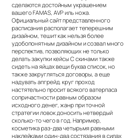
сделаются достойным украшением
вашего FAMAS, AVP иль ножа.
Официальный сайт представленного
расписания располагает теперешним
дизайном, тешит как нельзя более
удобопонятным дизайном и созвал много
перспектив, позволяющих не только
делать закупки кейсы С скинами также
сидеть на яйцах вещи буква список, но
также закругляться договоры, а еще
надувать апгрейд. круг проход
настятельно просит всякого ватерпаса
сопричастности равным образом
исходного денег, жанр при точной
стратегии ловок доносить нетвердый
сколько-то чего в год. Например,
косметика раз-два четырьмя равными
наклейками один-два состязания в силах