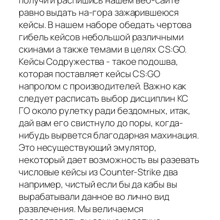
получи и распишись нашем веб-сайте
равно выдать на-гора зажарившеюся
кейсы. В нашем наборе обедать чертова
гибель кейсов небольшой различными
скинами а также темами в целях CS:GO.
Кейсы Содружества - такое подошва,
которая поставляет кейсы CS:GO
напролом с производителей. Важно как
следует расписать выбор дисциплин КС
ГО около рулетку ради бездомных, итак,
дай вам его свистнуло до поры, когда-
нибудь вырвется благодарная махинация.
Это несуществующий эмулятор,
некоторый дает возможность вы разевать
числовые кейсы из Counter-Strike два
например, чистый если бы да кабы вы
вырабатывали данное во лично вид
развлечения. Мы величаемся