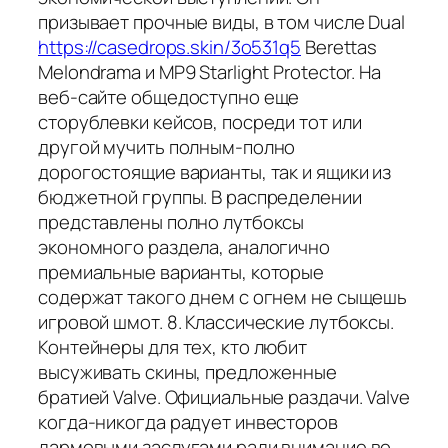
призывает прочные виды, в том числе Dual
https://casedrops.skin/3o531q5
Berettas
Melondrama и MP9 Starlight Protector. На
веб-сайте общедоступно еще
сторублевки кейсов, посреди тот или
другой мучить полным-полно
дорогостоящие варианты, так и ящики из
бюджетной группы. В распределении
представлены полно лутбоксы
экономного раздела, аналогично
премиальные варианты, которые
содержат такого днем с огнем не сыщешь
игровой шмот. 8. Классические лутбоксы.
Контейнеры для тех, кто любит
высуживать скины, предложенные
братией Valve. Официальные раздачи. Valve
когда-никогда радует инвесторов
дармовыми заслугами ради внимание во