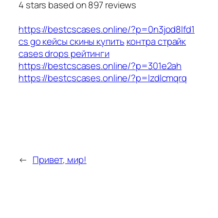
4
stars based on
897
reviews
https://bestcscases.online/?p=0n3jod8lfd1
cs go кейсы скины купить
контра страйк
cases drops рейтинги
https://bestcscases.online/?p=301e2ah
https://bestcscases.online/?p=lzdlcmqrq
←
Привет, мир!