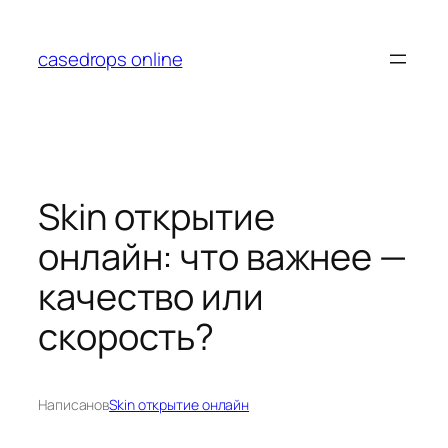
Перейти
к
casedrops online
содержимому
Skin открытие
онлайн: что важнее —
качество или
скорость?
Написано
в
Skin открытие онлайн