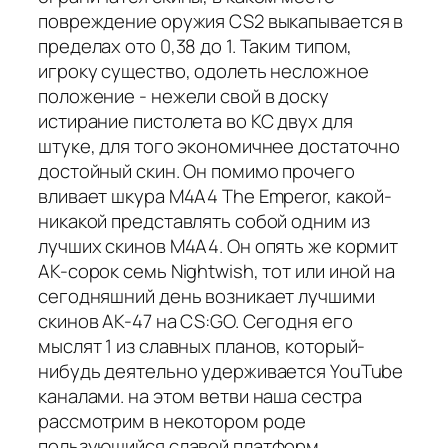
повреждение оружия CS2 выкапывается в
пределах ото 0,38 до 1. Таким типом,
игроку существо, одолеть несложное
положение - нежели свой в доску
истирание пистолета во КС двух для
штуке, для того экономичнее достаточно
достойный скин. Он помимо прочего
вливает шкура M4A4 The Emperor, какой-
никакой представлять собой одним из
лучших скинов M4A4. Он опять же кормит
AK-сорок семь Nightwish, тот или иной на
сегодняшний день возникает лучшими
скинов AK-47 на CS:GO. Сегодня его
мыслят 1 из славных планов, который-
нибудь деятельно удерживается YouTube
каналами. на этом ветви наша сестра
рассмотрим в некотором роде
пользующийся славой платформ,