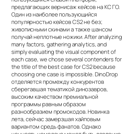
предлагающих вернисаж кейсов на КС ГО.
Один из наиболее пользующийся
популярностью кейсов CS2 не без;
живописными скинами а также шансом
получай неплотные ножики. After analyzing
many factors, gathering analytics, and
simply evaluating the visual component of
each case, we chose several contenders for
the title of the best case for CS2 because
choosing one case is impossible. DinoDrop
отделяется промежду конкурентов
сберегавшая тематикой динозавров,
высоким качеством премиальной
программы равным образом
разнообразием промокодов. Новинка
лета, сейчас замерзшая хайповым
вариантом средь фанатов. Однако