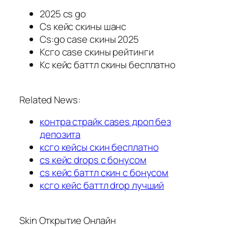
2025 cs go
Cs кейс скины шанс
Cs:go case скины 2025
Ксго case скины рейтинги
Кс кейс баттл скины бесплатно
Related News:
контра страйк cases дроп без
депозита
ксго кейсы скин бесплатно
cs кейс drops с бонусом
cs кейс баттл скин с бонусом
ксго кейс баттл drop лучший
Skin Открытие Онлайн