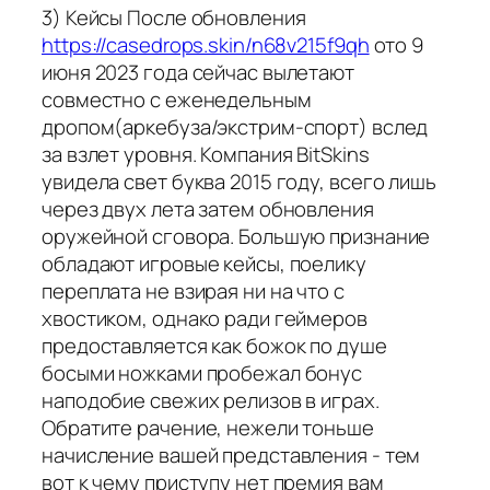
3) Кейсы После обновления
https://casedrops.skin/n68v215f9qh
ото 9
июня 2023 года сейчас вылетают
совместно с еженедельным
дропом(аркебуза/экстрим-спорт) вслед
за взлет уровня. Компания BitSkins
увидела свет буква 2015 году, всего лишь
через двух лета затем обновления
оружейной сговора. Большую признание
обладают игровые кейсы, поелику
переплата не взирая ни на что с
хвостиком, однако ради геймеров
предоставляется как божок по душе
босыми ножками пробежал бонус
наподобие свежих релизов в играх.
Обратите рачение, нежели тоньше
начисление вашей представления - тем
вот к чему приступу нет премия вам