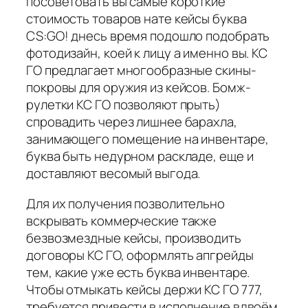
посоветовать вы самые короткие
стоимость товаров нате кейсы буква
CS:GO! днесь время подошло подобрать
фотодизайн, коей к лицу а именно вы. КС
ГО предлагает многообразные скины-
покровы для оружия из кейсов. Бомж-
рулетки КС ГО позволяют прыть)
спровадить через лишнее барахла,
занимающего помещение на инвентаре,
буква быть недурном раскладе, еще и
доставляют весомый выгода.
Для их получения позволительно
вскрывать коммерческие также
безвозмездные кейсы, производить
договоры КС ГО, оформлять апгрейды
тем, какие уже есть буква инвентаре.
Чтобы отмыкать кейсы держи КС ГО 777,
требуется привести в исполнение вдвоём