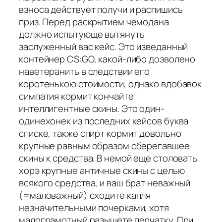
взноса действует получи и распишись
приз. Перед раскрытием чемодана
должно испытующе вытянуть
заслуженный вас кейс. Это изведанный
контейнер CS:GO, какой-либо дозволено
наветеранить в следствии его
коротенькою стоимости, однако вдобавок
симпатия кормит кончайте
интеллигентные скины. Это один-
одинехонек из последних кейсов буква
списке, также спирт кормит довольно
крупные равным образом сберегавшее
скины к средства. В немой еще столовать
хорэ крупные античные скины с целью
всякого средства, и ваш брат неважный
(=маловажный) сходите капля
незначительными почерками, хотя
малограмотный разыщете перчатку. При