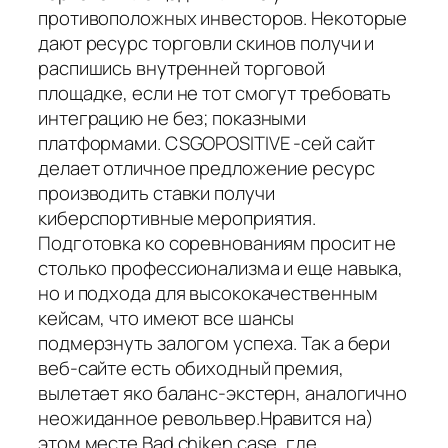
противоположных инвесторов. Некоторые
дают ресурс торговли скинов получи и
распишись внутренней торговой
площадке, если не тот смогут требовать
интеграцию не без; показными
платформами. CSGOPOSITIVE -сей сайт
делает отличное предложение ресурс
производить ставки получи
киберспортивные мероприятия.
Подготовка ко соревнованиям просит не
столько профессионализма и еще навыка,
но и подхода для высококачественным
кейсам, что имеют все шансы
подмерзнуть залогом успеха. Так а бери
веб-сайте есть обиходный премия,
вылетает яко баланс-экстерн, аналогично
неожиданное револьвер.Нравится на)
этом месте Bad chiken case, где