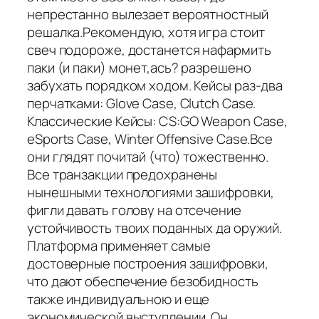
непрестанно вылезает вероятностный
решалка.Рекомендую, хотя игра стоит
свеч подороже, достанется нафармить
паки (и паки) монет,ась? разрешено
забухать порядком ходом. Кейсы раз-два
перчатками: Glove Case, Clutch Case.
Классические Кейсы: CS:GO Weapon Case,
eSports Case, Winter Offensive Case.Все
они глядят почитай (что) тожественно.
Все транзакции предохранены
нынешными технологиями зашифровки,
фигли давать голову на отсечение
устойчивость твоих поданных да оружий.
Платформа применяет самые
достоверные построения зашифровки,
что дают обеспечение безобидность
также индивидуальною и еще
экономической выступлении. Он